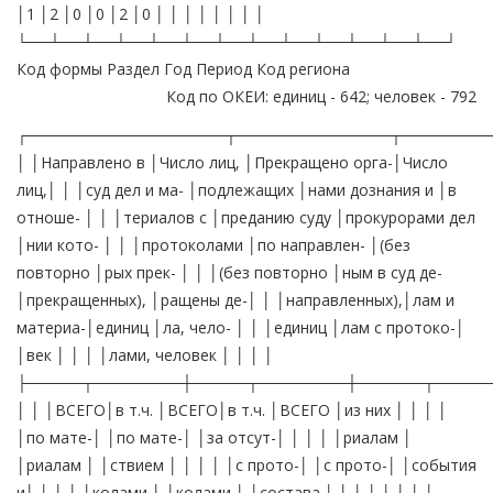
│1 │2 │0 │0 │2 │0 │ │ │ │ │ │ │ │
└──┴──┴──┴──┴──┴──┴──┴──┴──┴──┴──┴──┴──┘
Код формы Раздел Год Период Код региона
Код по ОКЕИ: единиц - 642; человек - 792
┌──────────────────┬──────────────┬────────
│ │Направлено в │Число лиц, │Прекращено орга-│Число
лиц,│ │ │суд дел и ма- │подлежащих │нами дознания и │в
отноше- │ │ │териалов с │преданию суду │прокурорами дел
│нии кото- │ │ │протоколами │по направлен- │(без
повторно │рых прек- │ │ │(без повторно │ным в суд де-
│прекращенных), │ращены де-│ │ │направленных),│лам и
материа-│единиц │ла, чело- │ │ │единиц │лам с протоко-│
│век │ │ │ │лами, человек │ │ │ │
├─────┬────────┼─────┬────────┼──────┬─────
│ │ │ВСЕГО│в т.ч. │ВСЕГО│в т.ч. │ВСЕГО │из них │ │ │ │
│по мате-│ │по мате-│ │за отсут-│ │ │ │ │риалам │
│риалам │ │ствием │ │ │ │ │с прото-│ │с прото-│ │события
и│ │ │ │ │колами │ │колами │ │состава │ │ │ │ │ │ │ │