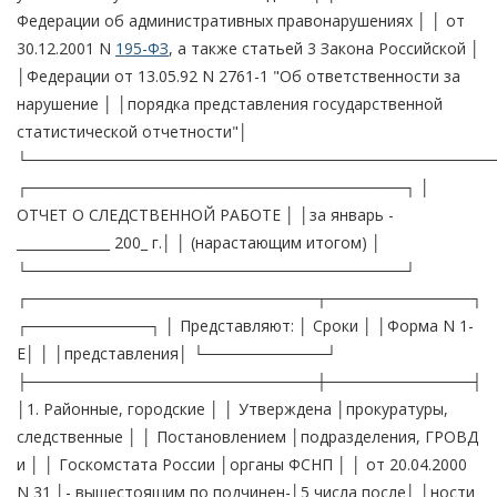
Федерации об административных правонарушениях │ │ от
30.12.2001 N
195-ФЗ
, а также статьей 3 Закона Российской │
│Федерации от 13.05.92 N 2761-1 "Об ответственности за
нарушение │ │порядка представления государственной
статистической отчетности"│
└──────────────────────────────────────────
┌──────────────────────────────────┐ │
ОТЧЕТ О СЛЕДСТВЕННОЙ РАБОТЕ │ │за январь -
______________ 200_ г.│ │ (нарастающим итогом) │
└──────────────────────────────────┘
┌──────────────────────────┬─────────────┐
┌───────────┐ │ Представляют: │ Сроки │ │Форма N 1-
Е│ │ │представления│ └───────────┘
├──────────────────────────┼─────────────┤
│1. Районные, городские │ │ Утверждена │прокуратуры,
следственные │ │ Постановлением │подразделения, ГРОВД
и │ │ Госкомстата России │органы ФСНП │ │ от 20.04.2000
N 31 │- вышестоящим по подчинен-│5 числа после│ │ности