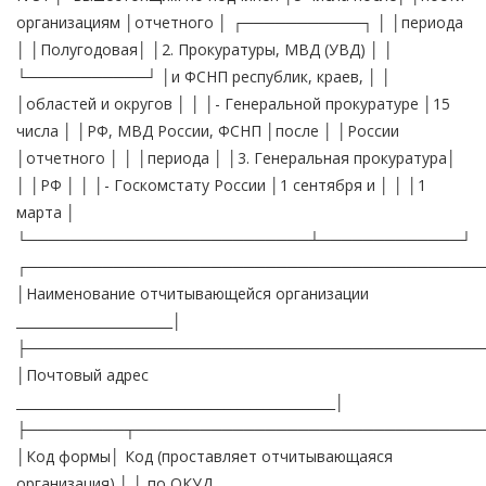
организациям │отчетного │ ┌───────────┐ │ │периода
│ │Полугодовая│ │2. Прокуратуры, МВД (УВД) │ │
└───────────┘ │и ФСНП республик, краев, │ │
│областей и округов │ │ │- Генеральной прокуратуре │15
числа │ │РФ, МВД России, ФСНП │после │ │России
│отчетного │ │ │периода │ │3. Генеральная прокуратура│
│ │РФ │ │ │- Госкомстату России │1 сентября и │ │ │1
марта │
└──────────────────────────┴─────────────┘
┌──────────────────────────────────────────
│Наименование отчитывающейся организации
________________________│
├──────────────────────────────────────────
│Почтовый адрес
_________________________________________________│
├─────────┬────────────────────────────────
│Код формы│ Код (проставляет отчитывающаяся
организация) │ │ по ОКУД