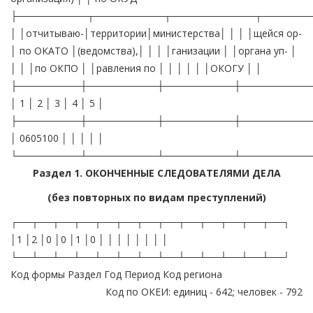
├──────────┬──────────┬────────────┬───────
│ │отчитываю-│территории│министерства│ │ │ │щейся ор-
│ по ОКАТО │(ведомства),│ │ │ │ганизации │ │органа уп- │
│ │ │по ОКПО │ │равления по │ │ │ │ │ │ОКОГУ │ │
├─────────┼──────────┼──────────┼──────────
│ 1 │ 2 │ 3 │ 4 │ 5 │
├─────────┼──────────┼──────────┼──────────
│ 0605100 │ │ │ │ │
└─────────┴──────────┴──────────┴──────────
Раздел 1. ОКОНЧЕННЫЕ СЛЕДОВАТЕЛЯМИ ДЕЛА
(без повторных по видам преступлений)
┌──┬──┬──┬──┬──┬──┬──┬──┬──┬──┬──┬──┬──┐
│1 │2 │0 │0 │1 │0 │ │ │ │ │ │ │ │
└──┴──┴──┴──┴──┴──┴──┴──┴──┴──┴──┴──┴──┘
Код формы Раздел Год Период Код региона
Код по ОКЕИ: единиц - 642; человек - 792