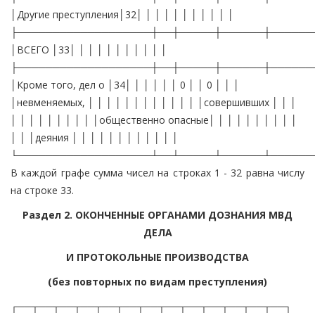
│Другие преступления│32│ │ │ │ │ │ │ │ │ │ │
├───────────────────┼──┼─────┼──────┼──────
│ВСЕГО │33│ │ │ │ │ │ │ │ │ │ │
├───────────────────┼──┼─────┼──────┼──────
│Кроме того, дел о │34│ │ │ │ │ │ 0 │ │ 0 │ │ │
│невменяемых, │ │ │ │ │ │ │ │ │ │ │ │ │совершивших │ │ │
│ │ │ │ │ │ │ │ │ │общественно опасные│ │ │ │ │ │ │ │ │ │
│ │ │деяния │ │ │ │ │ │ │ │ │ │ │ │
└───────────────────┴──┴─────┴──────┴──────
В каждой графе сумма чисел на строках 1 - 32 равна числу
на строке 33.
Раздел 2. ОКОНЧЕННЫЕ ОРГАНАМИ ДОЗНАНИЯ МВД
ДЕЛА
И ПРОТОКОЛЬНЫЕ ПРОИЗВОДСТВА
(без повторных по видам преступления)
┌──┬──┬──┬──┬──┬──┬──┬──┬──┬──┬──┬──┬──┐