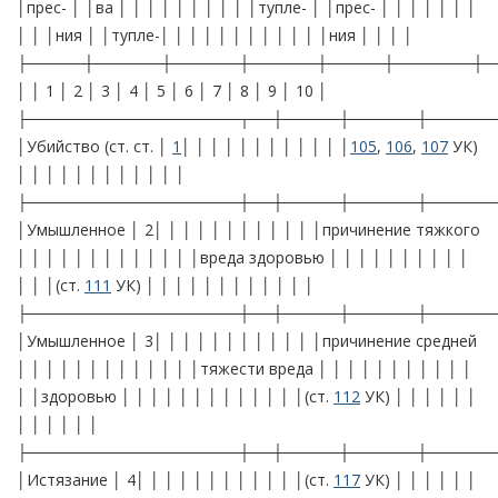
│прес- │ │ва │ │ │ │ │ │ │ │ │ │тупле- │ │прес- │ │ │ │ │ │ │
│ │ │ния │ │тупле-│ │ │ │ │ │ │ │ │ │ │ │ния │ │ │ │
├─────┼──────┼──────┼──────┼─────┼───────┼─
│ │ 1 │ 2 │ 3 │ 4 │ 5 │ 6 │ 7 │ 8 │ 9 │ 10 │
├───────────────────┬──┼─────┼──────┼──────
│Убийство (ст. ст. │
1
│ │ │ │ │ │ │ │ │ │ │ │
105
,
106
,
107
УК)
│ │ │ │ │ │ │ │ │ │ │ │
├───────────────────┼──┼─────┼──────┼──────
│Умышленное │ 2│ │ │ │ │ │ │ │ │ │ │ │причинение тяжкого
│ │ │ │ │ │ │ │ │ │ │ │ │вреда здоровью │ │ │ │ │ │ │ │ │ │
│ │ │(ст.
111
УК) │ │ │ │ │ │ │ │ │ │ │ │
├───────────────────┼──┼─────┼──────┼──────
│Умышленное │ 3│ │ │ │ │ │ │ │ │ │ │ │причинение средней
│ │ │ │ │ │ │ │ │ │ │ │ │тяжести вреда │ │ │ │ │ │ │ │ │ │ │
│ │здоровью │ │ │ │ │ │ │ │ │ │ │ │ │(ст.
112
УК) │ │ │ │ │ │
│ │ │ │ │ │
├───────────────────┼──┼─────┼──────┼──────
│Истязание │ 4│ │ │ │ │ │ │ │ │ │ │ │(ст.
117
УК) │ │ │ │ │ │