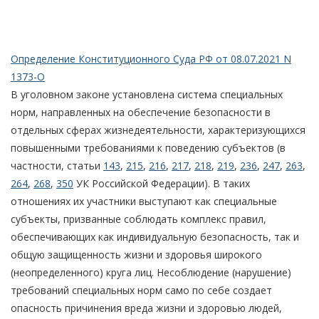
Определение Конституционного Суда РФ от 08.07.2021 N
1373-О
В уголовном законе установлена система специальных
норм, направленных на обеспечение безопасности в
отдельных сферах жизнедеятельности, характеризующихся
повышенными требованиями к поведению субъектов (в
частности, статьи
143
,
215
,
216
,
217
,
218
,
219
,
236
,
247
,
263
,
264
,
268
,
350
УК Российской Федерации). В таких
отношениях их участники выступают как специальные
субъекты, призванные соблюдать комплекс правил,
обеспечивающих как индивидуальную безопасность, так и
общую защищенность жизни и здоровья широкого
(неопределенного) круга лиц. Несоблюдение (нарушение)
требований специальных норм само по себе создает
опасность причинения вреда жизни и здоровью людей,