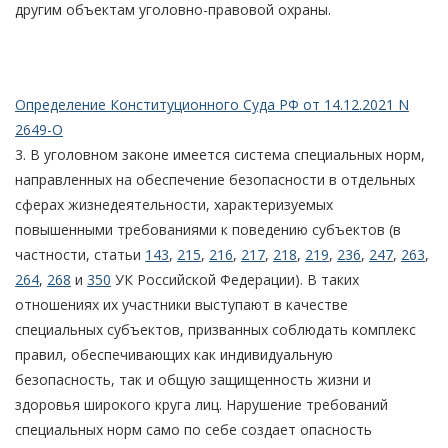
другим объектам уголовно-правовой охраны.
Определение Конституционного Суда РФ от 14.12.2021 N
2649-О
3. В уголовном законе имеется система специальных норм,
направленных на обеспечение безопасности в отдельных
сферах жизнедеятельности, характеризуемых
повышенными требованиями к поведению субъектов (в
частности, статьи
143
,
215
,
216
,
217
,
218
,
219
,
236
,
247
,
263
,
264
,
268
и
350
УК Российской Федерации). В таких
отношениях их участники выступают в качестве
специальных субъектов, призванных соблюдать комплекс
правил, обеспечивающих как индивидуальную
безопасность, так и общую защищенность жизни и
здоровья широкого круга лиц. Нарушение требований
специальных норм само по себе создает опасность