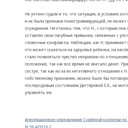
Не учтено судом и то, что ситуация, в условиях ко
и не была признана психотравмирующей, не может 
осужденная тяготилась тем, что Н., с которым она 
оставлял свои пагубные привычки, связанные с упо
словесные конфликты. Наблюдая, как Н. принимает н
это может сказаться на здоровье ребенка, на наслед
стало появляться чувство неприязни по отношению
положение, так как все время не хватало денег. Пр
сестре, так как из-за их негативного отношения к Н
собственному признанию, можно было бы поговорит
послеродовым состоянием Дегтяревой Е.Е., не могл
управлять ею.
Апелляционное определение Судебной коллегии по 
N 39-АПУ19-1