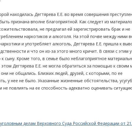
торой находилась Дегтярева Е.Е. во время совершения преступле
быть признана вполне благоприятной. Как следует из материало
сожительствовала, не предлагал ей зарегистрировать брак и не
треблением наркотиков и алкоголя. На этой почве между ними 
аркотики и употребляет алкоголь, Дегтярева Е.Е. пришла к выв
ственности и что он из-за этого много кричит. В связи с этим у
 к сыну. Кроме того, в семье было неблагоприятное материаль
и этом Дегтярева Е.Е. не могла обратиться за помощью к своим 
. они не общались. Близких людей, друзей, с которыми, по ее
ь, у нее не было. Указанные жизненные обстоятельства, усугу
и не повлиять на ее способность адекватно оценивать ситуаци
уголовным делам Верховного Суда Российской Федерации от 21.