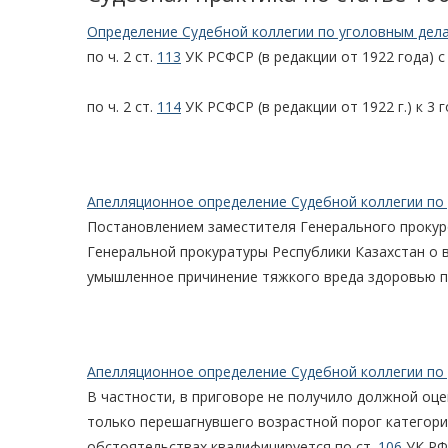
Определение Судебной коллегии по уголовным дела
по ч. 2 ст.
113
УК РСФСР (в редакции от 1922 года) с 
по ч. 2 ст.
114
УК РСФСР (в редакции от 1922 г.) к 3
Апелляционное определение Судебной коллегии по 
Постановлением заместителя Генерального прокуро
Генеральной прокуратуры Республики Казахстан о в
умышленное причинение тяжкого вреда здоровью по
Апелляционное определение Судебной коллегии по 
В частности, в приговоре не получило должной оце
только перешагнувшего возрастной порог категор
обстоятельствах квалифицируется по ст.
106
УК РФ