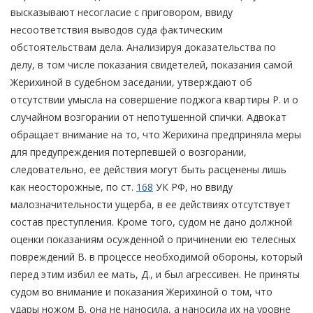
высказывают несогласие с приговором, ввиду
несоответствия выводов суда фактическим
обстоятельствам дела. Анализируя доказательства по
делу, в том числе показания свидетелей, показания самой
Жерихиной в судебном заседании, утверждают об
отсутствии умысла на совершение поджога квартиры Р. и о
случайном возгорании от непотушенной спички. Адвокат
обращает внимание на то, что Жерихина предприняла меры
для предупреждения потерпевшей о возгорании,
следовательно, ее действия могут быть расценены лишь
как неосторожные, по ст.
168
УК РФ, но ввиду
малозначительности ущерба, в ее действиях отсутствует
состав преступления. Кроме того, судом не дано должной
оценки показаниям осужденной о причинении ею телесных
повреждений В. в процессе необходимой обороны, который
перед этим избил ее мать, Д., и был агрессивен. Не приняты
судом во внимание и показания Жерихиной о том, что
удары ножом В. она не наносила, а наносила их на уровне