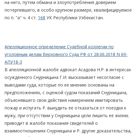
на него, путем обмана и злоупотребления доверием
потерпевшего, в особо крупном размере, квалифицируемое
по п. "а" ч. 4 ст.
168
УК Республики Узбекистан.
Апелляционное определение Судебной коллегии по
уголовным делам Верховного Суда РФ от 28.06.2018 N 69-
АПУ18-3
В апелляционной жалобе адвокат Асадова Н.Р. в интересах
осужденного Снурницына Г.И. высказывает несогласие с
выводами суда, которые по ее мнению основаны на
предположениях, с оценкой судом показаний Снурницына,
объяснявшего свои действия намерением имитировать
пожар и испугать Р. вынудить ее отказаться от поездки к
мужу, при отсутствии у Снурницына цели лишить ее жизни;
приводит в жалобе показания свидетелей о
взаимоотношениях Снурницына и Р. другие доказательства,