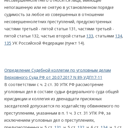
несовершеннолетнего относятся лица, имеющие
непогашенную или не снятую в установленном порядке
судимость за любое из совершенных в отношении
несовершеннолетних преступлений, предусмотренных
частями третьей - пятой статьи 131, частями третьей -
пятой статьи 132, частью второй статьи
133
, статьями
134
,
135
УК Российской Федерации (пункт 14).
Определение Судебной коллегии по уголовным делам
Верховного Суда РФ от 20.07.2017 N 89-УДП17-11
В соответствии с ч. 2 ст. 30 УПК РФ рассмотрение
уголовных дел в составе судьи федерального суда общей
юрисдикции и коллегия из двенадцати присяжных
заседателей допускается по ходатайству обвиняемого по
преступлениям, указанным в п. 1 ч. 3 ст. 31 УПК РФ, за
исключением уголовных дел о преступлениях,
предусмотренных ч. 5 ст.
131
, ч. 5 ст.
132
, ч. 6 ст.
134
, ч. 1 ст.