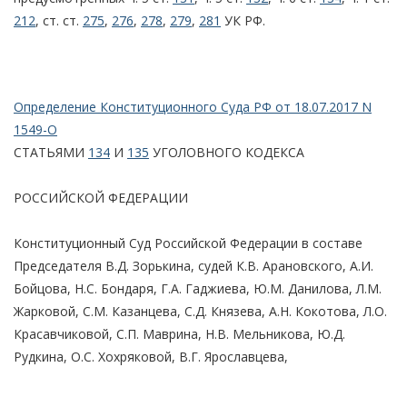
212
, ст. ст.
275
,
276
,
278
,
279
,
281
УК РФ.
Определение Конституционного Суда РФ от 18.07.2017 N
1549-О
СТАТЬЯМИ
134
И
135
УГОЛОВНОГО КОДЕКСА
РОССИЙСКОЙ ФЕДЕРАЦИИ
Конституционный Суд Российской Федерации в составе
Председателя В.Д. Зорькина, судей К.В. Арановского, А.И.
Бойцова, Н.С. Бондаря, Г.А. Гаджиева, Ю.М. Данилова, Л.М.
Жарковой, С.М. Казанцева, С.Д. Князева, А.Н. Кокотова, Л.О.
Красавчиковой, С.П. Маврина, Н.В. Мельникова, Ю.Д.
Рудкина, О.С. Хохряковой, В.Г. Ярославцева,