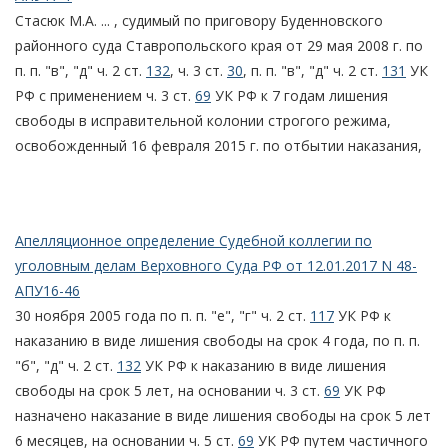
Стасюк М.А. ... , судимый по приговору Буденновского
районного суда Ставропольского края от 29 мая 2008 г. по
п. п. "в", "д" ч. 2 ст.
132
, ч. 3 ст.
30
, п. п. "в", "д" ч. 2 ст.
131
УК
РФ с применением ч. 3 ст.
69
УК РФ к 7 годам лишения
свободы в исправительной колонии строгого режима,
освобожденный 16 февраля 2015 г. по отбытии наказания,
Апелляционное определение Судебной коллегии по
уголовным делам Верховного Суда РФ от 12.01.2017 N 48-
АПУ16-46
30 ноября 2005 года по п. п. "е", "г" ч. 2 ст.
117
УК РФ к
наказанию в виде лишения свободы на срок 4 года, по п. п.
"б", "д" ч. 2 ст.
132
УК РФ к наказанию в виде лишения
свободы на срок 5 лет, на основании ч. 3 ст.
69
УК РФ
назначено наказание в виде лишения свободы на срок 5 лет
6 месяцев, на основании ч. 5 ст.
69
УК РФ путем частичного