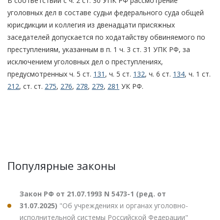
В соответствии с ч. 2 ст. 30 УПК РФ рассмотрение
уголовных дел в составе судьи федерального суда общей
юрисдикции и коллегия из двенадцати присяжных
заседателей допускается по ходатайству обвиняемого по
преступлениям, указанным в п. 1 ч. 3 ст. 31 УПК РФ, за
исключением уголовных дел о преступлениях,
предусмотренных ч. 5 ст.
131
, ч. 5 ст.
132
, ч. 6 ст.
134
, ч. 1 ст.
212
, ст. ст.
275
,
276
,
278
,
279
,
281
УК РФ.
Популярные законы
Закон РФ от 21.07.1993 N 5473-1 (ред. от
31.07.2025)
"Об учреждениях и органах уголовно-
исполнительной системы Российской Федерации"