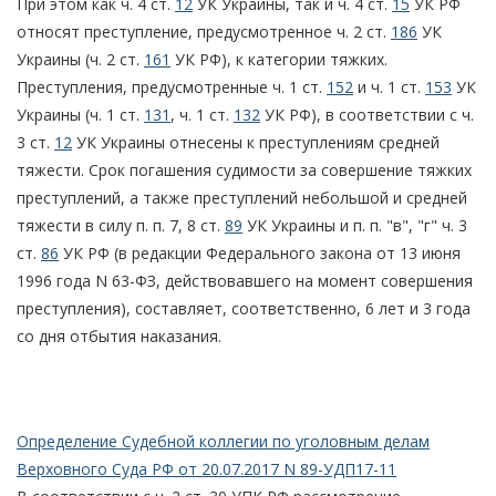
При этом как ч. 4 ст.
12
УК Украины, так и ч. 4 ст.
15
УК РФ
относят преступление, предусмотренное ч. 2 ст.
186
УК
Украины (ч. 2 ст.
161
УК РФ), к категории тяжких.
Преступления, предусмотренные ч. 1 ст.
152
и ч. 1 ст.
153
УК
Украины (ч. 1 ст.
131
, ч. 1 ст.
132
УК РФ), в соответствии с ч.
3 ст.
12
УК Украины отнесены к преступлениям средней
тяжести. Срок погашения судимости за совершение тяжких
преступлений, а также преступлений небольшой и средней
тяжести в силу п. п. 7, 8 ст.
89
УК Украины и п. п. "в", "г" ч. 3
ст.
86
УК РФ (в редакции Федерального закона от 13 июня
1996 года N 63-ФЗ, действовавшего на момент совершения
преступления), составляет, соответственно, 6 лет и 3 года
со дня отбытия наказания.
Определение Судебной коллегии по уголовным делам
Верховного Суда РФ от 20.07.2017 N 89-УДП17-11