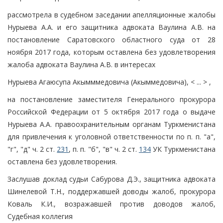
рассмотрела в судебном заседании апелляционные жалобы
Нурыева А.А. и его защитника адвоката Ваулина А.В. на
постановление Саратовского областного суда от 28
ноября 2017 года, которым оставлена без удовлетворения
жалоба адвоката Ваулина А.В. в интересах
Нурыева Агаюсупа Акымммедовича (Акыммедовича), < ... > ,
на постановление заместителя Генерального прокурора
Российской Федерации от 5 октября 2017 года о выдаче
Нурыева А.А. правоохранительным органам Туркменистана
для привлечения к уголовной ответственности по п. п. "а",
"г", "д" ч. 2 ст.
231
, п. п. "б", "в" ч. 2 ст.
134
УК Туркменистана
оставлена без удовлетворения.
Заслушав доклад судьи Сабурова Д.Э., защитника адвоката
Шинелевой Т.Н., поддержавшей доводы жалоб, прокурора
Коваль К.И., возражавшей против доводов жалоб,
Судебная коллегия