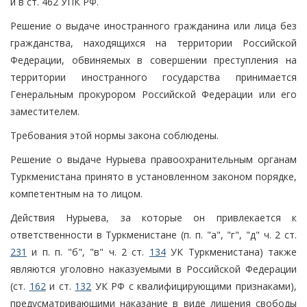
и в ст. 462 УПК РФ.
Решение о выдаче иностранного гражданина или лица без
гражданства, находящихся на территории Российской
Федерации, обвиняемых в совершении преступления на
территории иностранного государства принимается
Генеральным прокурором Российской Федерации или его
заместителем.
Требования этой нормы закона соблюдены.
Решение о выдаче Нурыева правоохранительным органам
Туркменистана принято в установленном законом порядке,
компетентным на то лицом.
Действия Нурыева, за которые он привлекается к
ответственности в Туркменистане (п. п. "а", "г", "д" ч. 2 ст.
231
и п. п. "б", "в" ч. 2 ст.
134
УК Туркменистана) также
являются уголовно наказуемыми в Российской Федерации
(ст.
162
и ст.
132
УК РФ с квалифицирующими признаками),
предусматривающими наказание в виде лишения свободы