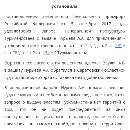
установила:
постановлением заместителя Генерального прокурора
Российской Федерации от 5 октября 2017 года
удовлетворен запрос Генеральной прокуратуры
Туркменистана о выдаче Нурыева А.А. для привлечения к
уголовной ответственности по п. п. "а", "г", "д" ч. 2 ст.
231
и
п. п. "б", "в" ч. 2 ст.
134
УК Туркменистана.
Выразив несогласие с этим решением, адвокат Ваулин А.В.
в защиту Нурыева А.А. обратился в Саратовский областной
суд с жалобой, которая оставлена без удовлетворения.
В апелляционной жалобе Нурыев А.А. полагает решение
суда незаконным и необоснованным вследствие того, что в
запросе о выдаче властям Туркменистана нет гарантий о
том, что он не будет преследоваться за иные
преступления, не указанные в запросе, после отбытия
наказания он сможет свободно покинуть территорию