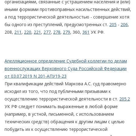
организациями, связанные с устрашением населения и (или)
иными формами противоправных насильственных действий,
а под террористической деятельностью - совершение хотя
бы одного из преступлений, предусмотренных ст.
205
-
206
,
208,
211
,
220
,
221
,
277
,
278
,
279
, 360,
361
УК РФ.
Апелляционное определение Судебной коллегии по делам
военнослужащих Верховного Суда Российской Федерации
от 03.07.2019 N 201-АПУ19-23
При квалификации действий Маркова А.С. суд правомерно
исходил из того, что под публичными призывами к
осуществлению террористической деятельности в ст.
205.2
УК РФ следует понимать выраженные в любой форме
(например, в устной, письменной, с использованием
технических средств) обращения к другим лицам с целью
побудить их к осуществлению террористической