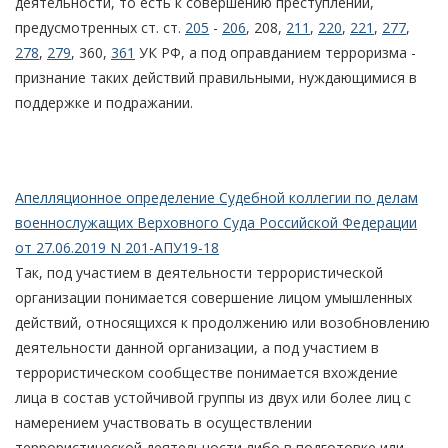
деятельности, то есть к совершению преступлений,
предусмотренных ст. ст.
205
-
206
, 208,
211
,
220
,
221
,
277
,
278
,
279
, 360,
361
УК РФ, а под оправданием терроризма -
признание таких действий правильными, нуждающимися в
поддержке и подражании.
Апелляционное определение Судебной коллегии по делам
военнослужащих Верховного Суда Российской Федерации
от 27.06.2019 N 201-АПУ19-18
Так, под участием в деятельности террористической
организации понимается совершение лицом умышленных
действий, относящихся к продолжению или возобновлению
деятельности данной организации, а под участием в
террористическом сообществе понимается вхождение
лица в состав устойчивой группы из двух или более лиц с
намерением участвовать в осуществлении
террористической деятельности либо в подготовке или