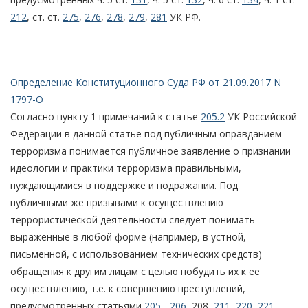
212
, ст. ст.
275
,
276
,
278
,
279
,
281
УК РФ.
Определение Конституционного Суда РФ от 21.09.2017 N
1797-О
Согласно пункту 1 примечаний к статье
205.2
УК Российской
Федерации в данной статье под публичным оправданием
терроризма понимается публичное заявление о признании
идеологии и практики терроризма правильными,
нуждающимися в поддержке и подражании. Под
публичными же призывами к осуществлению
террористической деятельности следует понимать
выраженные в любой форме (например, в устной,
письменной, с использованием технических средств)
обращения к другим лицам с целью побудить их к ее
осуществлению, т.е. к совершению преступлений,
предусмотренных статьями
205
-
206
, 208,
211
,
220
,
221
,