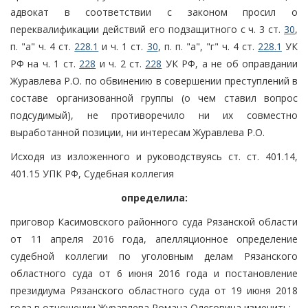
адвокат в соответствии с законом просил о
переквалификации действий его подзащитного с ч. 3 ст.
30
,
п. "а" ч. 4 ст.
228.1
и ч. 1 ст.
30
, п. п. "а", "г" ч. 4 ст.
228.1
УК
РФ на ч. 1 ст.
228
и ч. 2 ст.
228
УК РФ, а не об оправдании
Журавлева Р.О. по обвинению в совершении преступлений в
составе организованной группы (о чем ставил вопрос
подсудимый), не противоречило ни их совместно
выработанной позиции, ни интересам Журавлева Р.О.
Исходя из изложенного и руководствуясь ст. ст. 401.14,
401.15 УПК РФ, Судебная коллегия
определила:
приговор Касимовского районного суда Рязанской области
от 11 апреля 2016 года, апелляционное определение
судебной коллегии по уголовным делам Рязанского
областного суда от 6 июня 2016 года и постановление
президиума Рязанского областного суда от 19 июня 2018
года в отношении Журавлева Романа Олеговича изменить: