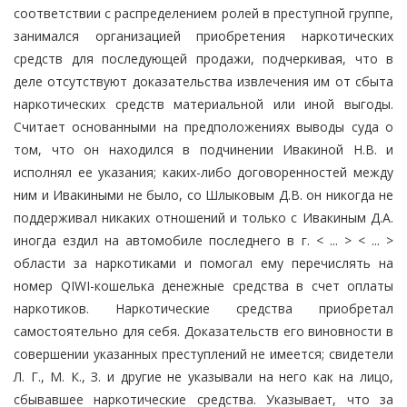
соответствии с распределением ролей в преступной группе,
занимался организацией приобретения наркотических
средств для последующей продажи, подчеркивая, что в
деле отсутствуют доказательства извлечения им от сбыта
наркотических средств материальной или иной выгоды.
Считает основанными на предположениях выводы суда о
том, что он находился в подчинении Ивакиной Н.В. и
исполнял ее указания; каких-либо договоренностей между
ним и Ивакиными не было, со Шлыковым Д.В. он никогда не
поддерживал никаких отношений и только с Ивакиным Д.А.
иногда ездил на автомобиле последнего в г. < ... > < ... >
области за наркотиками и помогал ему перечислять на
номер QIWI-кошелька денежные средства в счет оплаты
наркотиков. Наркотические средства приобретал
самостоятельно для себя. Доказательств его виновности в
совершении указанных преступлений не имеется; свидетели
Л. Г., М. К., З. и другие не указывали на него как на лицо,
сбывавшее наркотические средства. Указывает, что за