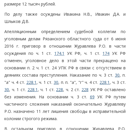
размере 12 тысяч рублей.
По делу также осуждены Ивакина Н.В., Ивакин Д.А. и
Шлыков Д.В.
Апелляционным определением судебной коллегии по
уголовным делам Рязанского областного суда от 6 июня
2016 г. приговор в отношении Журавлева Р.О. в части
осуждения по ч. 1 ст.
174.1
УК РФ, ч. 1 ст.
174
УК РФ
отменен, уголовное дело в этой части прекращено на
основании п. 2 ч. 1 ст. 24 УПК РФ в связи с отсутствием в
деяниях состава преступления. Наказание по ч. 3 ст.
30
, п.
"а" ч. 4 ст.
228.1
, ч. 1 ст.
30
, п. п. "а", "г" ч. 4 ст.
228.1
, ч. 3 ст.
30
, ч. 1 ст.
228.1
, ч. 1 ст.
228
, ч. 2 ст.
228
УК РФ оставлено
без изменения. На основании ч. 3 ст.
69
УК РФ путем
частичного сложения наказаний окончательно Журавлеву
Р.О. назначено 11 лет лишения свободы в исправительной
колонии строгого режима.
В остальном приговор в отношении Журавлева Р.О.