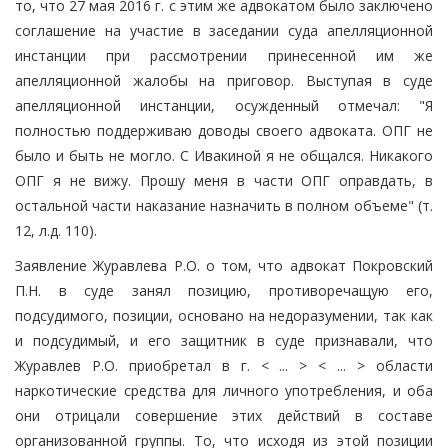
то, что 27 мая 2016 г. с этим же адвокатом было заключено
соглашение на участие в заседании суда апелляционной
инстанции при рассмотрении принесенной им же
апелляционной жалобы на приговор. Выступая в суде
апелляционной инстанции, осужденный отмечал: "Я
полностью поддерживаю доводы своего адвоката. ОПГ не
было и быть не могло. С Ивакиной я не общался. Никакого
ОПГ я не вижу. Прошу меня в части ОПГ оправдать, в
остальной части наказание назначить в полном объеме" (т.
12, л.д. 110).
Заявление Журавлева Р.О. о том, что адвокат Покровский
П.Н. в суде занял позицию, противоречащую его,
подсудимого, позиции, основано на недоразумении, так как
и подсудимый, и его защитник в суде признавали, что
Журавлев Р.О. приобретал в г. < ... > < ... > области
наркотические средства для личного употребления, и оба
они отрицали совершение этих действий в составе
организованной группы. То, что исходя из этой позиции