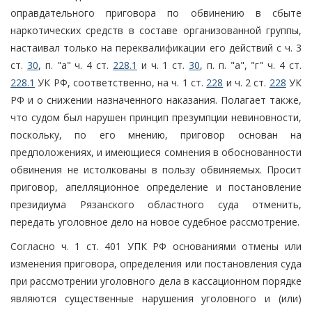
оправдательного приговора по обвинению в сбыте
наркотических средств в составе организованной группы,
настаивал только на переквалификации его действий с ч. 3
ст.
30
, п. "а" ч. 4 ст.
228.1
и ч. 1 ст.
30
, п. п. "а", "г" ч. 4 ст.
228.1
УК РФ, соответственно, на ч. 1 ст.
228
и ч. 2 ст.
228
УК
РФ и о снижении назначенного наказания. Полагает также,
что судом был нарушен принцип презумпции невиновности,
поскольку, по его мнению, приговор основан на
предположениях, и имеющиеся сомнения в обоснованности
обвинения не истолкованы в пользу обвиняемых. Просит
приговор, апелляционное определение и постановление
президиума Рязанского областного суда отменить,
передать уголовное дело на новое судебное рассмотрение.
Согласно ч. 1 ст. 401 УПК РФ основаниями отмены или
изменения приговора, определения или постановления суда
при рассмотрении уголовного дела в кассационном порядке
являются существенные нарушения уголовного и (или)