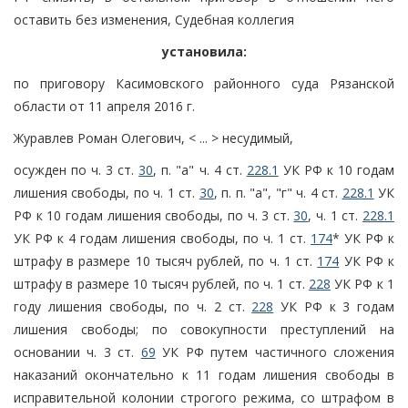
оставить без изменения, Судебная коллегия
установила:
по приговору Касимовского районного суда Рязанской
области от 11 апреля 2016 г.
Журавлев Роман Олегович, < ... > несудимый,
осужден по ч. 3 ст.
30
, п. "а" ч. 4 ст.
228.1
УК РФ к 10 годам
лишения свободы, по ч. 1 ст.
30
, п. п. "а", "г" ч. 4 ст.
228.1
УК
РФ к 10 годам лишения свободы, по ч. 3 ст.
30
, ч. 1 ст.
228.1
УК РФ к 4 годам лишения свободы, по ч. 1 ст.
174
* УК РФ к
штрафу в размере 10 тысяч рублей, по ч. 1 ст.
174
УК РФ к
штрафу в размере 10 тысяч рублей, по ч. 1 ст.
228
УК РФ к 1
году лишения свободы, по ч. 2 ст.
228
УК РФ к 3 годам
лишения свободы; по совокупности преступлений на
основании ч. 3 ст.
69
УК РФ путем частичного сложения
наказаний окончательно к 11 годам лишения свободы в
исправительной колонии строгого режима, со штрафом в