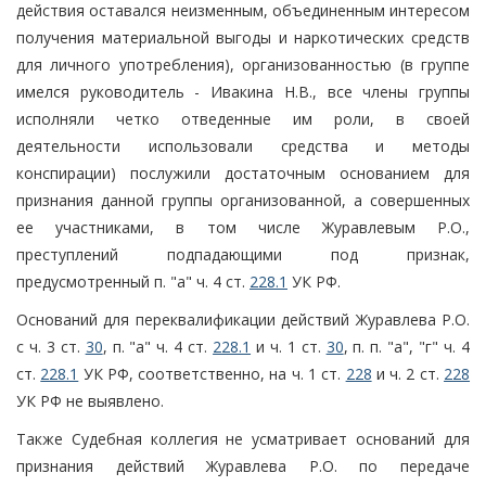
действия оставался неизменным, объединенным интересом
получения материальной выгоды и наркотических средств
для личного употребления), организованностью (в группе
имелся руководитель - Ивакина Н.В., все члены группы
исполняли четко отведенные им роли, в своей
деятельности использовали средства и методы
конспирации) послужили достаточным основанием для
признания данной группы организованной, а совершенных
ее участниками, в том числе Журавлевым Р.О.,
преступлений подпадающими под признак,
предусмотренный п. "а" ч. 4 ст.
228.1
УК РФ.
Оснований для переквалификации действий Журавлева Р.О.
с ч. 3 ст.
30
, п. "а" ч. 4 ст.
228.1
и ч. 1 ст.
30
, п. п. "а", "г" ч. 4
ст.
228.1
УК РФ, соответственно, на ч. 1 ст.
228
и ч. 2 ст.
228
УК РФ не выявлено.
Также Судебная коллегия не усматривает оснований для
признания действий Журавлева Р.О. по передаче