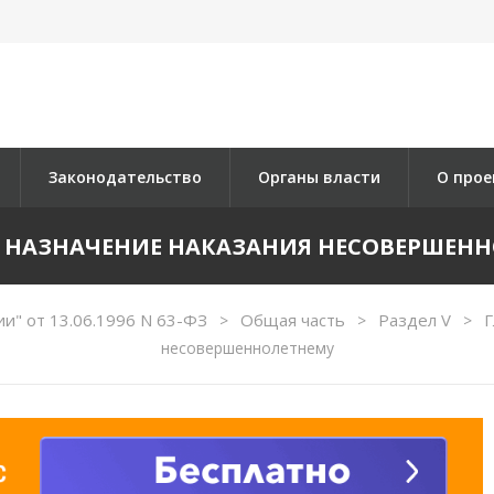
Законодательство
Органы власти
О прое
9. НАЗНАЧЕНИЕ НАКАЗАНИЯ НЕСОВЕРШЕН
и" от 13.06.1996 N 63-ФЗ
Общая часть
Раздел V
Г
>
>
>
несовершеннолетнему