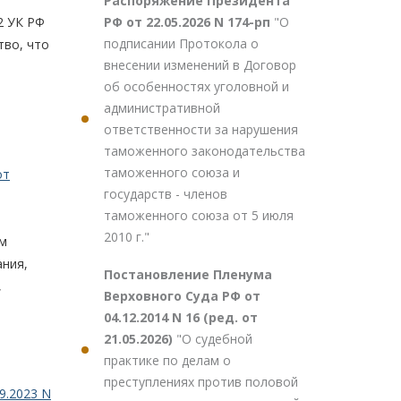
Распоряжение Президента
РФ от 22.05.2026 N 174-рп
"О
2 УК РФ
подписании Протокола о
тво, что
внесении изменений в Договор
об особенностях уголовной и
административной
ответственности за нарушения
таможенного законодательства
таможенного союза и
от
государств - членов
таможенного союза от 5 июля
2010 г."
ем
ания,
Постановление Пленума
,
Верховного Суда РФ от
04.12.2014 N 16 (ред. от
21.05.2026)
"О судебной
практике по делам о
преступлениях против половой
9.2023 N