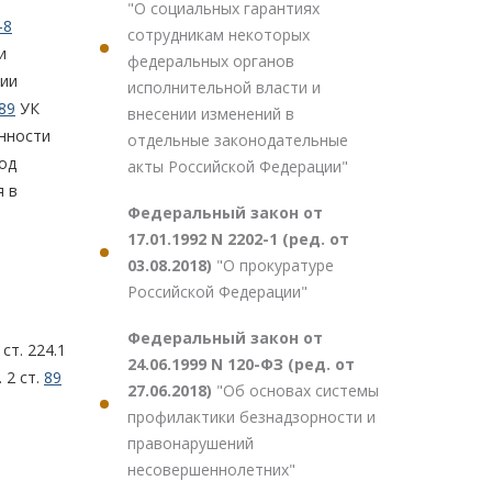
"О социальных гарантиях
-8
сотрудникам некоторых
и
федеральных органов
ции
исполнительной власти и
89
УК
внесении изменений в
енности
отдельные законодательные
од
акты Российской Федерации"
я в
Федеральный закон от
17.01.1992 N 2202-1 (ред. от
03.08.2018)
"О прокуратуре
Российской Федерации"
Федеральный закон от
ст. 224.1
24.06.1999 N 120-ФЗ (ред. от
 2 ст.
89
27.06.2018)
"Об основах системы
профилактики безнадзорности и
правонарушений
несовершеннолетних"