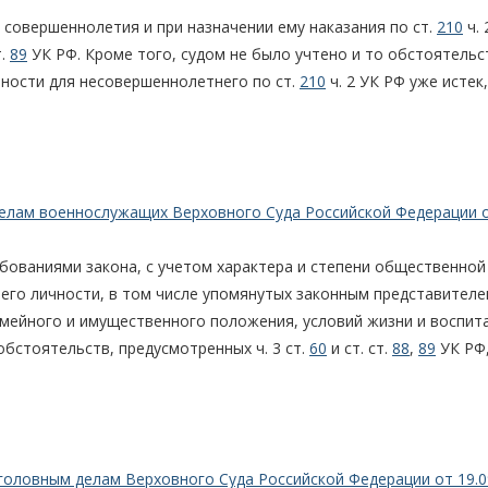
г совершеннолетия и при назначении ему наказания по ст.
210
ч. 
т.
89
УК РФ. Кроме того, судом не было учтено и то обстоятельс
нности для несовершеннолетнего по ст.
210
ч. 2 УК РФ уже истек,
делам военнослужащих Верховного Суда Российской Федерации 
ебованиями закона, с учетом характера и степени общественной
 его личности, в том числе упомянутых законным представител
емейного и имущественного положения, условий жизни и воспит
обстоятельств, предусмотренных ч. 3 ст.
60
и ст. ст.
88
,
89
УК РФ
головным делам Верховного Суда Российской Федерации от 19.0