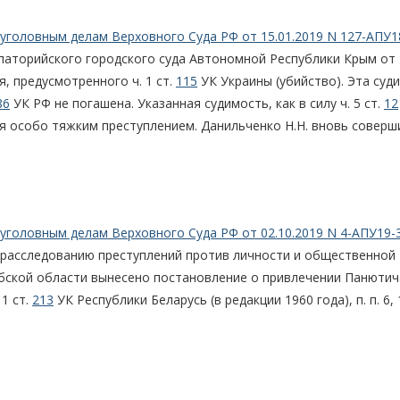
уголовным делам Верховного Суда РФ от 15.01.2019 N 127-АПУ1
впаторийского городского суда Автономной Республики Крым от
я, предусмотренного ч. 1 ст.
115
УК Украины (убийство). Эта суд
86
УК РФ не погашена. Указанная судимость, как в силу ч. 5 ст.
12
я особо тяжким преступлением. Данильченко Н.Н. вновь соверш
уголовным делам Верховного Суда РФ от 02.10.2019 N 4-АПУ19-
 расследованию преступлений против личности и общественной
бской области вынесено постановление о привлечении Панютич
. 1 ст.
213
УК Республики Беларусь (в редакции 1960 года), п. п. 6, 1