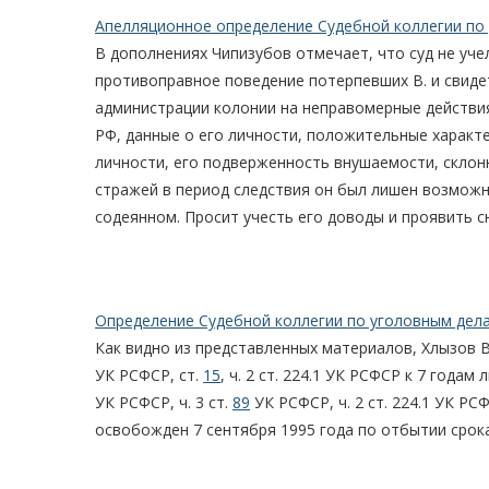
Апелляционное определение Судебной коллегии по 
В дополнениях Чипизубов отмечает, что суд не уч
противоправное поведение потерпевших В. и свидет
администрации колонии на неправомерные действия
РФ, данные о его личности, положительные характе
личности, его подверженность внушаемости, склон
стражей в период следствия он был лишен возможно
содеянном. Просит учесть его доводы и проявить с
Определение Судебной коллегии по уголовным дела
Как видно из представленных материалов, Хлызов В.Н
УК РСФСР, ст.
15
, ч. 2 ст. 224.1 УК РСФСР к 7 годам
УК РСФСР, ч. 3 ст.
89
УК РСФСР, ч. 2 ст. 224.1 УК РСФ
освобожден 7 сентября 1995 года по отбытии срока