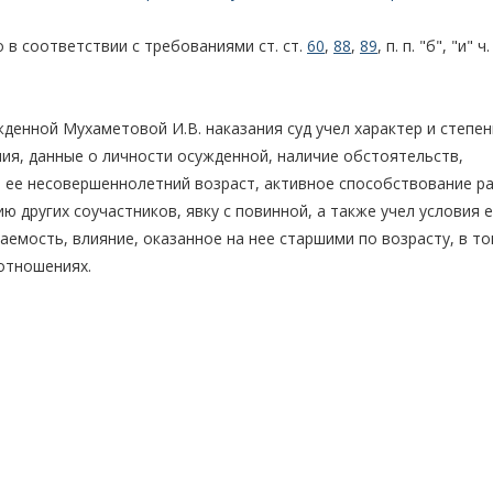
 в соответствии с требованиями ст. ст.
60
,
88
,
89
, п. п. "б", "и" ч
денной Мухаметовой И.В. наказания суд учел характер и степен
я, данные о личности осужденной, наличие обстоятельств,
л ее несовершеннолетний возраст, активное способствование р
ю других соучастников, явку с повинной, а также учел условия 
аемость, влияние, оказанное на нее старшими по возрасту, в то
 отношениях.