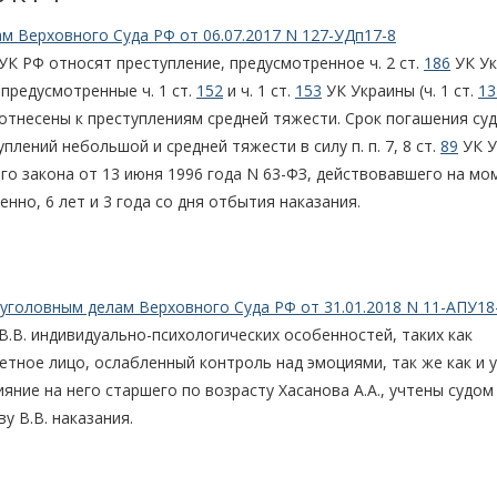
м Верховного Суда РФ от 06.07.2017 N 127-УДп17-8
УК РФ относят преступление, предусмотренное ч. 2 ст.
186
УК Ук
 предусмотренные ч. 1 ст.
152
и ч. 1 ст.
153
УК Украины (ч. 1 ст.
13
отнесены к преступлениям средней тяжести. Срок погашения су
лений небольшой и средней тяжести в силу п. п. 7, 8 ст.
89
УК У
го закона от 13 июня 1996 года N 63-ФЗ, действовавшего на мо
нно, 6 лет и 3 года со дня отбытия наказания.
уголовным делам Верховного Суда РФ от 31.01.2018 N 11-АПУ18
.В. индивидуально-психологических особенностей, таких как
етное лицо, ослабленный контроль над эмоциями, так же как и 
яние на него старшего по возрасту Хасанова А.А., учтены судом
у В.В. наказания.