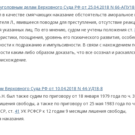
уголовным делам Верховного Суда РФ от 25.04.2018 N 66-АПУ18
ел в качестве смягчающих наказание обстоятельств аморальное 
еля Л., явившееся поводом для преступления, отсутствие реак
 указанных лиц. По его мнению, судом не учтены положения ст.
ристики, поощрения, уровень его психического развития, особ
ности к подражанию и импульсивности. В связи с нахождением п
сти каким-либо образом доказать, что все осознал и раскаялс
нисхождение.
м Верховного Суда РФ от 10.04.2018 N 44-УД18-8
. был также судим по приговору от 18 января 1979 года по ч. 3 
 лишения свободы, а также по приговору от 25 мая 1983 года по ч.
СР, ст.
41
УК РСФСР к 12 годам 9 месяцам лишения свободы,
 наказания.