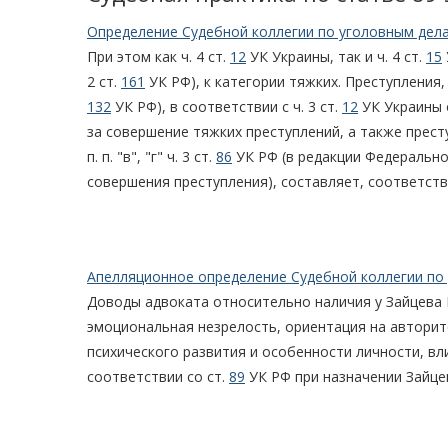
Определение Судебной коллегии по уголовным дела
При этом как ч. 4 ст.
12
УК Украины, так и ч. 4 ст.
15
2 ст.
161
УК РФ), к категории тяжких. Преступления,
132
УК РФ), в соответствии с ч. 3 ст.
12
УК Украины 
за совершение тяжких преступлений, а также преступ
п. п. "в", "г" ч. 3 ст.
86
УК РФ (в редакции Федерально
совершения преступления), составляет, соответстве
Апелляционное определение Судебной коллегии по 
Доводы адвоката относительно наличия у Зайцева В
эмоциональная незрелость, ориентация на авторит
психического развития и особенности личности, вли
соответствии со ст.
89
УК РФ при назначении Зайцев