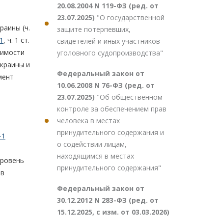
20.08.2004 N 119-ФЗ (ред. от
23.07.2025)
"О государственной
раины (ч.
защите потерпевших,
1
, ч. 1 ст.
свидетелей и иных участников
димости
уголовного судопроизводства"
краины и
Федеральный закон от
мент
10.06.2008 N 76-ФЗ (ред. от
23.07.2025)
"Об общественном
контроле за обеспечением прав
человека в местах
принудительного содержания и
-1
о содействии лицам,
находящимся в местах
уровень
принудительного содержания"
 в
Федеральный закон от
30.12.2012 N 283-ФЗ (ред. от
15.12.2025, с изм. от 03.03.2026)