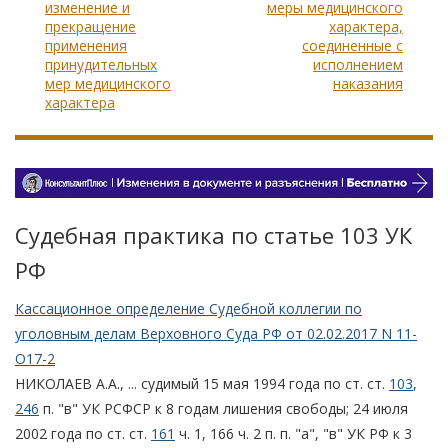
изменение и
меры медицинского
прекращение
характера,
применения
соединенные с
принудительных
исполнением
мер медицинского
наказания
характера
Судебная практика по статье 103 УК
РФ
Кассационное определение Судебной коллегии по
уголовным делам Верховного Суда РФ от 02.02.2017 N 11-
О17-2
НИКОЛАЕВ А.А., ... судимый 15 мая 1994 года по ст. ст.
103
,
246
п. "в" УК РСФСР к 8 годам лишения свободы; 24 июля
2002 года по ст. ст.
161
ч. 1, 166 ч. 2 п. п. "а", "в" УК РФ к 3