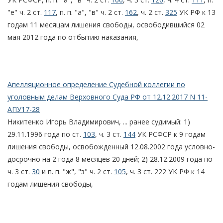
"е" ч. 2 ст.
117
, п. п. "а", "в" ч. 2 ст.
162
, ч. 2 ст.
325
УК РФ к 13
годам 11 месяцам лишения свободы, освободившийся 02
мая 2012 года по отбытию наказания,
Апелляционное определение Судебной коллегии по
уголовным делам Верховного Суда РФ от 12.12.2017 N 11-
АПУ17-28
Никитенко Игорь Владимирович, ... ранее судимый: 1)
29.11.1996 года по ст.
103
, ч. 3 ст.
144
УК РСФСР к 9 годам
лишения свободы, освобожденный 12.08.2002 года условно-
досрочно на 2 года 8 месяцев 20 дней; 2) 28.12.2009 года по
ч. 3 ст.
30
и п. п. "ж", "з" ч. 2 ст.
105
, ч. 3 ст. 222 УК РФ к 14
годам лишения свободы,