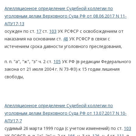
Апелляционное определение Судебной коллегии по
уголовным делам Верховного Суда РФ от 08.06.2017 N 11-
АПУ17-13
осужден по ст.
17
ст.
103
УК РСФСР с освобождением от
наказания на основании ст.
48
УК РСФСР в связи с
истечением срока давности уголовного преследования,
п. п. "а", "ж", "з" ч. 2 ст.
105
УК РФ (в редакции Федерального
закона от 21 июля 2004 г. N 73-ФЗ) к 15 годам лишения
свободы,
Апелляционное определение Судебной коллегии по
уголовным делам Верховного Суда РФ от 13.07.2017 N 10-
АПУ17-7
судимый 26 марта 1999 года (с учетом изменений) по ст.
103
УК РСФСР, п. п. "а", "в" ч. 2 ст.
166
, ч. 3 ст.
126
, ч. 4 ст.
111
, п.