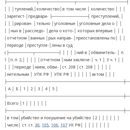
├──────────┬────────────┬─────────────────┤
│ │ │туплений,│количество│в том числе │ количество │ │ │
│зарегист-│предвари- ├────────────┤ преступлений, │
│ │ │рирован- │тельно │уголовные │уголовные дела о │ │
│ │ных в │расследо- │дела о кото-│ которых впервые │ │ │
│отчетном │ванных │рых направ- │приостановлены по│ │ │
│периоде │преступле-│лены в суд
с├────────┬────────┤ │ │ │ │ний в │обвинитель- │ п.
1 │п. п. 2,│ │ │ │ │отчетном │ным заключе-│ ч. 1 │ 3 ч. 1 │ │
│ │ │периоде │нием, обви- │ст. 208 │ст. 208 │ │ │ │ │
│нительным │ УПК РФ │ УПК РФ │ │ │ │ │ │актом │ │ │
├────────────────────────────────────────┼─
│ А │ Б │ 1 │ 2 │ 3 │ 4 │ 5 │
├────────────────────────────────────────┼─
│Всего │1 │ │ │ │ │ │
├─────┬──────────────────────────────────┼─
│в том│убийство и покушение на убийство │2 │ │ │ │ │ │
│числе│ ст. ст.
30
,
105
,
106
,
107
УК РФ│ │ │ │ │ │ │ │