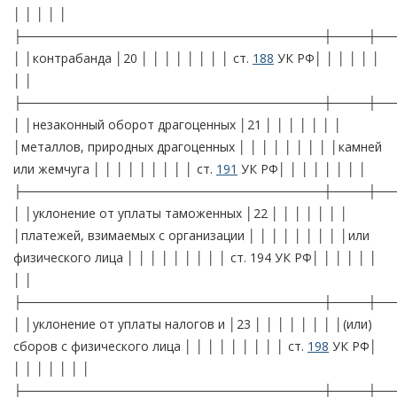
│ │ │ │ │
├──────────────────────────────────┼────┼──
│ │контрабанда │20 │ │ │ │ │ │ │ │ ст.
188
УК РФ│ │ │ │ │ │
│ │
├──────────────────────────────────┼────┼──
│ │незаконный оборот драгоценных │21 │ │ │ │ │ │ │
│металлов, природных драгоценных │ │ │ │ │ │ │ │ │камней
или жемчуга │ │ │ │ │ │ │ │ │ ст.
191
УК РФ│ │ │ │ │ │ │ │
├──────────────────────────────────┼────┼──
│ │уклонение от уплаты таможенных │22 │ │ │ │ │ │ │
│платежей, взимаемых с организации │ │ │ │ │ │ │ │ │или
физического лица │ │ │ │ │ │ │ │ │ ст. 194 УК РФ│ │ │ │ │ │
│ │
├──────────────────────────────────┼────┼──
│ │уклонение от уплаты налогов и │23 │ │ │ │ │ │ │ │(или)
сборов с физического лица │ │ │ │ │ │ │ │ │ ст.
198
УК РФ│
│ │ │ │ │ │ │
├──────────────────────────────────┼────┼──