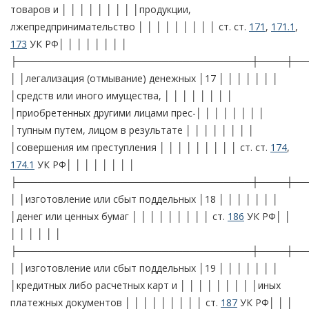
товаров и │ │ │ │ │ │ │ │ │продукции,
лжепредпринимательство │ │ │ │ │ │ │ │ │ ст. ст.
171
,
171.1
,
173
УК РФ│ │ │ │ │ │ │ │
├──────────────────────────────────┼────┼──
│ │легализация (отмывание) денежных │17 │ │ │ │ │ │ │
│средств или иного имущества, │ │ │ │ │ │ │ │
│приобретенных другими лицами прес-│ │ │ │ │ │ │ │
│тупным путем, лицом в результате │ │ │ │ │ │ │ │
│совершения им преступления │ │ │ │ │ │ │ │ │ ст. ст.
174
,
174.1
УК РФ│ │ │ │ │ │ │ │
├──────────────────────────────────┼────┼──
│ │изготовление или сбыт поддельных │18 │ │ │ │ │ │ │
│денег или ценных бумаг │ │ │ │ │ │ │ │ │ ст.
186
УК РФ│ │
│ │ │ │ │ │
├──────────────────────────────────┼────┼──
│ │изготовление или сбыт поддельных │19 │ │ │ │ │ │ │
│кредитных либо расчетных карт и │ │ │ │ │ │ │ │ │иных
платежных документов │ │ │ │ │ │ │ │ │ ст.
187
УК РФ│ │ │