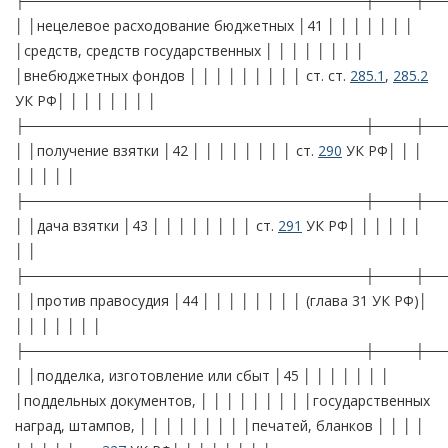
├──────────────────────────────────┼────┼──
│ │нецелевое расходование бюджетных │41 │ │ │ │ │ │ │
│средств, средств государственных │ │ │ │ │ │ │ │
│внебюджетных фондов │ │ │ │ │ │ │ │ │ ст. ст.
285.1
,
285.2
УК РФ│ │ │ │ │ │ │ │
├──────────────────────────────────┼────┼──
│ │получение взятки │42 │ │ │ │ │ │ │ │ ст.
290
УК РФ│ │ │
│ │ │ │ │
├──────────────────────────────────┼────┼──
│ │дача взятки │43 │ │ │ │ │ │ │ │ ст.
291
УК РФ│ │ │ │ │ │
│ │
├──────────────────────────────────┼────┼──
│ │против правосудия │44 │ │ │ │ │ │ │ │ (глава 31 УК РФ)│
│ │ │ │ │ │ │
├──────────────────────────────────┼────┼──
│ │подделка, изготовление или сбыт │45 │ │ │ │ │ │ │
│поддельных документов, │ │ │ │ │ │ │ │ │государственных
наград, штампов, │ │ │ │ │ │ │ │ │печатей, бланков │ │ │ │