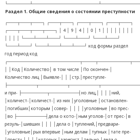
└───────┴─────────────────────┴────────────
Раздел 1. Общие сведения о состоянии преступности
┌───┬───┬───┐ ┌───┬───┐ ┌───┬───┐ ┌───┬───┐ ┌───┬───┬───┬───┐ │ 4 │ 9 │ 4 │ │ 0 │ 1 │ │ │ │ │ │ │ │ │ │ │ │ └───┴───┴───┘ └───┴───┘ └───┴───┘ └───┴───┘ └───┴───┴───┴───┘ код формы раздел год период код ┌───────────────────────┬────┬──────────┬──────────────────────────────────────────┬───────────┬──────────────────┬───────┐ │ │Код │Количество│ в том числе │По окончен-│ Количество лиц │Выявле-│ │ │стр.│преступле-├─────────┬─────────┬─────────┬────────────┤ным и при- ├────────┬─────────┤но лиц,│ │ │ │ний, │количест-│количест-│ из них │уголовные │остановлен-│погибших│которым │совер- │ │ │ │уголовные │во прес- │во ├─────────┤дела о кото-│ным уголов-│от прес-│в резуль-│шивших │ │ │ │дела о │туплений,│предвари-│уголовные│рых впервые │ным делам │тупных │тате пре-│престу-│ │ │ │которых │зарегист-│тельно │дела о │приостанов- │(из числа │посяга- │ступления│пления │ │ │ │находились│рирован- │расследо-│которых │лены по │находивших-│тельств │причинен │ │ │ │ │в произ- │ных в │ванных │направле-├────┬───────┤ся в произ-│ │тяжкий │ │ │ │ │водстве на│отчетном │преступ- │ны в суд │п. 1│ п. п. │водстве) │ │вред │ │ │ │ │начало │периоде │лений в │с обвини-│ч. 1│ 2, 3 │размер │ │здоровью │ │ │ │ │года или │ │отчетном │тельным │ст. │ ч. 1 │причиненно-│ │ │ │ │ │ │зарегист- │ │периоде │заключе- │208 │ст. 208│го матери- │ │ │ │ │ │ │рированы │ │ │нием, об-│УПК │УПК РФ │ального │ │ │ │ │ │ │в отчетном│ │ │винитель-│ РФ │ │ущерба (в │ │ │ │ │ │ │периоде │ │ │ным актом│ │ │тыс. руб.) │ │ │ │ ├───────────────────────┼────┼──────────┼─────────┼─────────┼─────────┼────┼───────┼───────────┼────────┼─────────┼───────┤ │ А │ Б │ 1 │ 2 │ 3 │ 4 │ 5 │ 6 │ 7 │ 8 │ 9 │ 10 │ ├───────────────────────┼────┼──────────┼─────────┼─────────┼─────────┼────┼───────┼───────────┼────────┼─────────┼───────┤ │Всего │1 │ │ │ │ │ │ │ │ │ │ │ ├────┬──────────────────┼────┼──────────┼─────────┼─────────┼─────────┼────┼───────┼───────────┼────────┼─────────┼───────┤ │в │особо тяжких │2 │ │ │ │ │ │ │ │ │ │ │ │том ├──────────────────┼────┼──────────┼─────────┼─────────┼─────────┼────┼───────┼───────────┼────────┼─────────┼───────┤ │чис-│тяжких │3 │ │ │ │ │ │ │ │ │ │ │ │ле ├──────────────────┼────┼──────────┼─────────┼─────────┼─────────┼────┼───────┼───────────┼────────┼─────────┼───────┤ │ │средней тяжести │4 │ │ │ │ │ │ │ │ │ │ │ │ ├──────────────────┼────┼──────────┼─────────┼─────────┼─────────┼────┼───────┼───────────┼────────┼─────────┼───────┤ │ │небольшой тяжести │5 │ │ │ │ │ │ │ │ │ │ │ │ ├──────────────────┼────┼──────────┼─────────┼─────────┼─────────┼────┼───────┼───────────┼────────┼─────────┼───────┤ │ │экономической │6 │ │ │ │ │ │ │ │ │ │ │ │ │направленности │ │ │ │ │ │ │ │ │ │ │ │ │ ├───────┬──────────┼────┼──────────┼─────────┼─────────┼─────────┼────┼───────┼───────────┼────────┼─────────┼───────┤ │ │из них │налоговых │7 │ │ │ │ │ │ │ │ │ │ │ │ ├───────┴──────────┼────┼──────────┼─────────┼─────────┼─────────┼────┼───────┼───────────┼────────┼─────────┼───────┤ │ │экологических │8 │ │ │ │ │ │ │ │ │ │ │ │ ├──────────────────┼────┼──────────┼─────────┼─────────┼─────────┼────┼───────┼───────────┼────────┼─────────┼───────┤ │ │террористического │9 │ │ │ │ │ │ │ │ │ │ │ │ │характера │ │ │ │ │ │ │ │ │ │ │ │ │ ├──────────────────┼────┼──────────┼─────────┼─────────┼─────────┼────┼───────┼───────────┼────────┼─────────┼───────┤ │ │экстремистской │10 │ │ │ │ │ │ │ │ │ │ │ │ │направленности │ │ │ │ │ │ │ │ │ │ │ │ │ ├──────────────────┼────┼──────────┼─────────┼─────────┼─────────┼────┼───────┼───────────┼────────┼─────────┼───────┤ │ │совершенных в │11 │ │ │ │ │ │ │ │ │ │ │ │ │особо крупном │ │ │ │ │ │ │ │ │ │ │ │ │ │размере либо │ │ │ │ │ │ │ │ │ │ │ │ │ │сопряженных с │ │ │ │ │ │ │ │ │ │ │ │ │ │извлечением дохода│ │ │ │ │ │ │ │ │ │ │ │ │ │в особо крупном │ │ │ │ │ │ │ │ │ │ │ │ │ │размере │ │ │ │ │ │ │ │ │ │ │ │ │ ├──────────────────┼────┼──────────┼─────────┼─────────┼─────────┼────┼───────┼───────────┼────────┼─────────┼───────┤ │ │совершенных в │12 │ │ │ │ │ │ │ │ │ │ │ │ │крупном (значи- │ │ │ │ │ │ │ │ │ │ │ │ │ │тельном) размере │ │ │ │ │ │ │ │ │ │ │ │ │ │либо причинивших │ │ │ │ │ │ │ │ │ │ │ │ │ │крупный (значи- │ │ │ │ │ │ │ │ │ │ │ │ │ │тельный) ущерб │ │ │ │ │ │ │ │ │ │ │ │ │ ├─────┬────────────┼────┼──────────┼─────────┼─────────┼─────────┼────┼───────┼───────────┼────────┼─────────┼───────┤ │ │свя- │наркотичес- │13 │ │ │ │ │ │ │ │ │ │ │ │ │зан- │ких средств,│ │ │ │ │ │ │ │ │ │ │ │ │ │ных с│психотропных│ │ │ │ │ │ │ │ │ │ │ │ │ │неза-│веществ или │ │ │ │ │ │ │ │ │ │ │ │ │ │кон- │их аналогов,│ │ │ │ │ │ │ │ │ │ │ │ │ │ным │сильнодейст-│ │ │ │ │ │ │ │ │ │ │ │ │ │обо- │вующих │ │ │ │ │ │ │ │ │ │ │ │ │ │ротом│веществ │ │ │ │ │ │ │ │ │ │ │ │ │ │ ├────────────┼────┼──────────┼─────────┼─────────┼─────────┼────┼───────┼───────────┼────────┼─────────┼───────┤ │ │ │оружия │14 │ │ │ │ │ │ │ │ │ │ │ │ ├─────┼────────────┼────┼──────────┼─────────┼─────────┼─────────┼────┼───────┼───────────┼────────┼─────────┼───────┤ │ │со- │оружия, │15 │ │ │ │ │ │ │ │ │ │ │ │ │вер- │боеприпасов,│ │ │ │ │ │ │ │ │ │ │ │ │ │шен- │взрывчатых │ │ │ │ │ │ │ │ │ │ │ │ │ │ных с│веществ, │ │ │ │ │ │ │ │ │ │ │ │ │ │ис- │взрывных или│ │ │ │ │ │ │ │ │ │ │ │ │ │поль-│имитирующих │ │ │ │ │ │ │ │ │ │ │ │ │ │зова-│их устройств│ │ │ │ │ │ │ │ │ │ │ │ │ │нием ├────┬───────┼────┼──────────┼─────────┼─────────┼─────────┼────┼───────┼───────────┼────────┼─────────┼───────┤ │ │ │из │огнест-│16 │ │ │ │ │ │ │ │ │ │ │ │ │ │них │рельно-│ │ │ │ │ │ │ │ │ │ │ │ │ │ │ │го, га-│ │ │ │ │ │ │ │