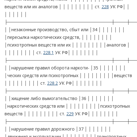
веществ или их аналогов │ │ │ │ │ │ │ │ │ ст.
228
УК РФ│ │
│ │ │ │ │ │
├──────────────────────────────────┼────┼──
│ │незаконные производство, сбыт или │34 │ │ │ │ │ │ │
│пересылка наркотических средств, │ │ │ │ │ │ │ │
│психотропных веществ или их │ │ │ │ │ │ │ │ │аналогов │
│ │ │ │ │ │ │ │ ст.
228.1
УК РФ│ │ │ │ │ │ │ │
├──────────────────────────────────┼────┼──
│ │нарушение правил оборота наркоти- │35 │ │ │ │ │ │ │
│ческих средств или психотропных │ │ │ │ │ │ │ │ │веществ
│ │ │ │ │ │ │ │ │ ст.
228.2
УК РФ│ │ │ │ │ │ │ │
├──────────────────────────────────┼────┼──
│ │хищение либо вымогательство │36 │ │ │ │ │ │ │
│наркотических средств или │ │ │ │ │ │ │ │ │психотропных
веществ │ │ │ │ │ │ │ │ │ ст.
229
УК РФ│ │ │ │ │ │ │ │
├──────────────────────────────────┼────┼──
│ │нарушение правил дорожного │37 │ │ │ │ │ │ │
│движения и эксплуатации │ │ │ │ │ │ │ │ │транспортных