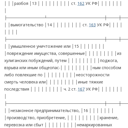
│ │ │разбоя │13 │ │ │ │ │ │ │ │ │ ст.
162
УК РФ│ │ │ │ │ │ │
│
├─────────────┴────────────────────┼────┼──
│ │вымогательство │14 │ │ │ │ │ │ │ │ ст.
163
УК РФ│ │ │ │
│ │ │ │
├──────────────────────────────────┼────┼──
│ │умышленное уничтожение или │15 │ │ │ │ │ │ │
│повреждение имущества, совершенные│ │ │ │ │ │ │ │ │из
хулиганских побуждений, путем │ │ │ │ │ │ │ │ │поджога,
взрыва или иным общеопас-│ │ │ │ │ │ │ │ │ным способом
либо повлекшие по │ │ │ │ │ │ │ │ │неосторожности
смерть человека или│ │ │ │ │ │ │ │ │иные тяжкие
последствия │ │ │ │ │ │ │ │ │ ч. 2 ст.
167
УК РФ│ │ │ │ │ │ │
│
├──────────────────────────────────┼────┼──
│ │незаконное предпринимательство, │16 │ │ │ │ │ │ │
│производство, приобретение, │ │ │ │ │ │ │ │ │хранение,
перевозка или сбыт │ │ │ │ │ │ │ │ │немаркированных