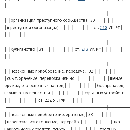
│
├──────────────────────────────────┼────┼──
│ │организация преступного сообщества│30 │ │ │ │ │ │ │
│(преступной организации) │ │ │ │ │ │ │ │ │ ст.
210
УК РФ│
│ │ │ │ │ │ │
├──────────────────────────────────┼────┼──
│ │хулиганство │31 │ │ │ │ │ │ │ │ ст.
213
УК РФ│ │ │ │ │ │
│ │
├──────────────────────────────────┼────┼──
│ │незаконные приобретение, передача,│32 │ │ │ │ │ │ │
│сбыт, хранение, перевозка или но- │ │ │ │ │ │ │ │ │шение
оружия, его основных частей,│ │ │ │ │ │ │ │ │боеприпасов,
взрывчатых веществ и │ │ │ │ │ │ │ │ │взрывных устройств
│ │ │ │ │ │ │ │ │ ст. 222 УК РФ│ │ │ │ │ │ │ │
├──────────────────────────────────┼────┼──
│ │незаконные приобретение, хранение,│33 │ │ │ │ │ │ │
│перевозка, изготовление, перерабо-│ │ │ │ │ │ │ │ │тка
наркотических средств, психо- │ │ │ │ │ │ │ │ │тропных