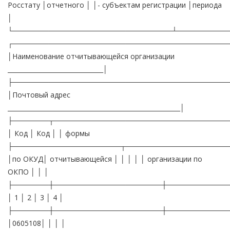
Росстату │отчетного │ │- субъектам регистрации │периода
│
└───────────────────────────────┴──────────
┌──────────────────────────────────────────
│Наименование отчитывающейся организации
_______________________________│
├──────────────────────────────────────────
│Почтовый адрес
________________________________________________________│
├───────┬──────────────────────────────────
│ Код │ Код │ │ формы
├─────────────────────┬────────────────────
│по ОКУД│ отчитывающейся │ │ │ │ │ организации по
ОКПО │ │ │
├───────┼─────────────────────┼────────────
│ 1 │ 2 │ 3 │ 4 │
├───────┼─────────────────────┼────────────
│0605108│ │ │ │