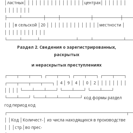
Раздел 2. Сведения о зарегистрированных,
раскрытых
и нераскрытых преступлениях
┌───┬───┬───┐ ┌───┬───┐ ┌───┬───┐ ┌───┬───┐
┌───┬───┬───┬───┐ │ 4 │ 9 │ 4 │ │ 0 │ 2 │ │ │ │ │ │ │ │
│ │ │ │ └───┴───┴───┘ └───┴───┘ └───┴───┘
└───┴───┘ └───┴───┴───┴───┘ код формы раздел
год период код
┌────────────────────────────────────────┬─
│ │Код │Количест-│ из числа находящихся в производстве
│ │ │стр.│во прес-