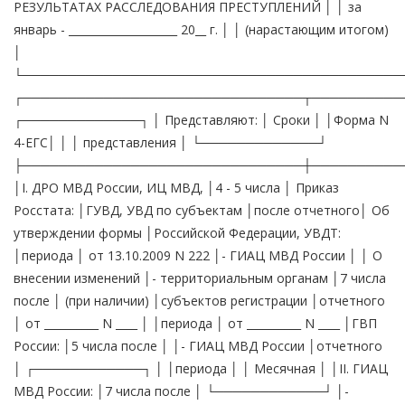
РЕЗУЛЬТАТАХ РАССЛЕДОВАНИЯ ПРЕСТУПЛЕНИЙ │ │ за
январь - ____________________ 20__ г. │ │ (нарастающим итогом)
│
└──────────────────────────────────────────
┌───────────────────────────────┬──────────
┌─────────────┐ │ Представляют: │ Сроки │ │Форма N
4-ЕГС│ │ │ представления │ └─────────────┘
├───────────────────────────────┼──────────
│I. ДРО МВД России, ИЦ МВД, │4 - 5 числа │ Приказ
Росстата: │ГУВД, УВД по субъектам │после отчетного│ Об
утверждении формы │Российской Федерации, УВДТ:
│периода │ от 13.10.2009 N 222 │- ГИАЦ МВД России │ │ О
внесении изменений │- территориальным органам │7 числа
после │ (при наличии) │субъектов регистрации │отчетного
│ от __________ N ____ │ │периода │ от __________ N ____ │ГВП
России: │5 числа после │ │- ГИАЦ МВД России │отчетного
│ ┌────────────┐ │ │периода │ │ Месячная │ │II. ГИАЦ
МВД России: │7 числа после │ └────────────┘ │-