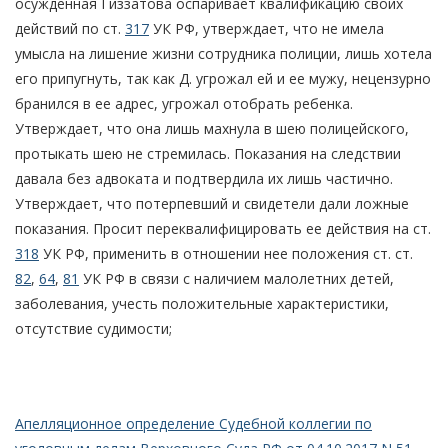
осужденная Гиззатова оспаривает квалификацию своих
действий по ст.
317
УК РФ, утверждает, что не имела
умысла на лишение жизни сотрудника полиции, лишь хотела
его припугнуть, так как Д. угрожал ей и ее мужу, нецензурно
бранился в ее адрес, угрожал отобрать ребенка.
Утверждает, что она лишь махнула в шею полицейского,
протыкать шею не стремилась. Показания на следствии
давала без адвоката и подтвердила их лишь частично.
Утверждает, что потерпевший и свидетели дали ложные
показания. Просит переквалифицировать ее действия на ст.
318
УК РФ, применить в отношении нее положения ст. ст.
82
,
64
,
81
УК РФ в связи с наличием малолетних детей,
заболевания, учесть положительные характеристики,
отсутствие судимости;
Апелляционное определение Судебной коллегии по