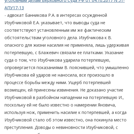
уголовным делам Верховного Суда РФ от 04.10.2017 N 51-
АПУ17-13
- адвокат Банникова Р.А. в интересах осужденной
Изубчиковой Е.А. указывает, что выводы суда не
соответствуют установленным им же фактическим
обстоятельствам уголовного дела. Изубчикова к В.
опасного для жизни насилия не применяла, лишь удерживая
потерпевшую, с Блажевич связали ее платками. Указание
суда о том, что Изубчикова ударила потерпевшую,
опровергается показаниями В. пояснившей, что умышленно
Изубчикова ей ударов не наносила, все произошло в
процессе борьбы между ними. Ущерб потерпевшей
возмещен, ей принесены извинения. Не доказано участие
Изубчиковой в разбойном нападении на потерпевшую И.,
поскольку ей не было известно о намерении Яновича,
используя нож, применить насилие к потерпевшей, а когда
Изубчиковой стало об этом известно, она покинула место
преступления. Доводы о невиновности Изубчиковой, с