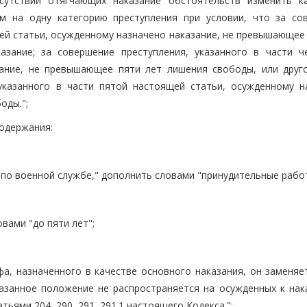
сутствии отягчающих наказание обстоятельств изменить к
м на одну категорию преступления при условии, что за со
щей статьи, осужденному назначено наказание, не превышающее
азание; за совершение преступления, указанного в части ч
зание, не превышающее пяти лет лишения свободы, или друг
 указанного в части пятой настоящей статьи, осужденному н
оды.";
содержания:
е по военной службе," дополнить словами "принудительные работ
овами "до пяти лет";
фа, назначенного в качестве основного наказания, он заменяе
азанное положение не распространяется на осужденных к нак
ьями 204, 290, 291, 291.1 настоящего Кодекса.";