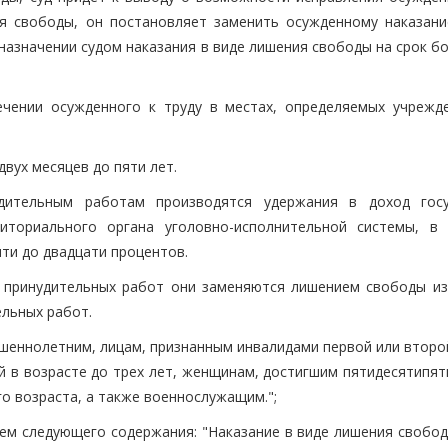
я свободы, он постановляет заменить осужденному наказани
азначении судом наказания в виде лишения свободы на срок бо
ечении осужденного к труду в местах, определяемых учрежд
двух месяцев до пяти лет.
дительным работам производятся удержания в доход госу
иториального органа уголовно-исполнительной системы, в 
яти до двадцати процентов.
я принудительных работ они заменяются лишением свободы из
ельных работ.
шеннолетним, лицам, признанным инвалидами первой или второй
в возрасте до трех лет, женщинам, достигшим пятидесятипят
о возраста, а также военнослужащим.";
ием следующего содержания: "Наказание в виде лишения свобо