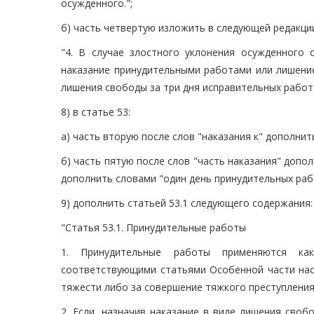
осужденного.";
б) часть четвертую изложить в следующей редакци
"4. В случае злостного уклонения осужденного
наказание принудительными работами или лишение
лишения свободы за три дня исправительных работ.
8) в статье 53:
а) часть вторую после слов "наказания к" дополни
б) часть пятую после слов "часть наказания" допо
дополнить словами "один день принудительных рабо
9) дополнить статьей 53.1 следующего содержания:
"Статья 53.1. Принудительные работы
1. Принудительные работы применяются ка
соответствующими статьями Особенной части нас
тяжести либо за совершение тяжкого преступления
2. Если, назначив наказание в виде лишения сво