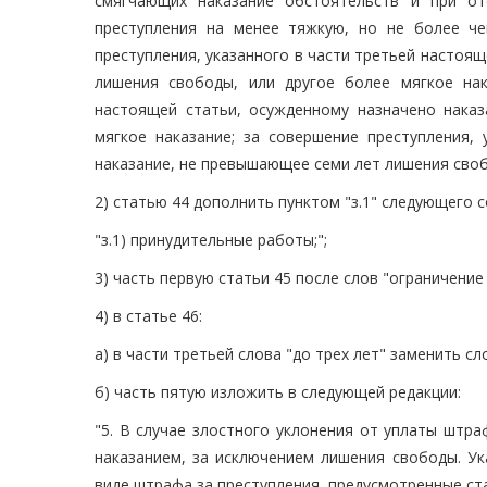
смягчающих наказание обстоятельств и при от
преступления на менее тяжкую, но не более че
преступления, указанного в части третьей настоя
лишения свободы, или другое более мягкое нак
настоящей статьи, осужденному назначено нака
мягкое наказание; за совершение преступления,
наказание, не превышающее семи лет лишения своб
2) статью 44 дополнить пунктом "з.1" следующего 
"з.1) принудительные работы;";
3) часть первую статьи 45 после слов "ограничени
4) в статье 46:
а) в части третьей слова "до трех лет" заменить сл
б) часть пятую изложить в следующей редакции:
"5. В случае злостного уклонения от уплаты штра
наказанием, за исключением лишения свободы. Ук
виде штрафа за преступления, предусмотренные стат