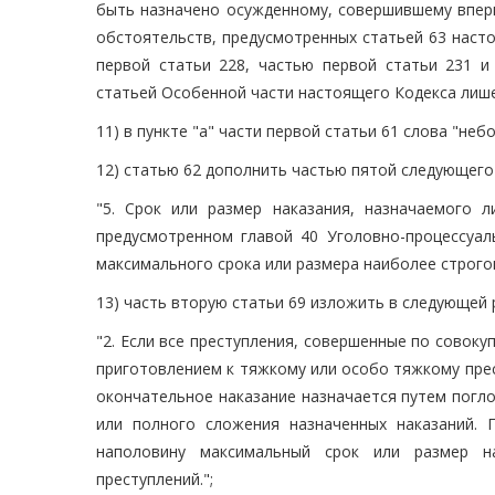
быть назначено осужденному, совершившему впер
обстоятельств, предусмотренных статьей 63 наст
первой статьи 228, частью первой статьи 231 и
статьей Особенной части настоящего Кодекса лише
11) в пункте "а" части первой статьи 61 слова "н
12) статью 62 дополнить частью пятой следующего
"5. Срок или размер наказания, назначаемого 
предусмотренном главой 40 Уголовно-процессуал
максимального срока или размера наиболее строгог
13) часть вторую статьи 69 изложить в следующей 
"2. Если все преступления, совершенные по совок
приготовлением к тяжкому или особо тяжкому пре
окончательное наказание назначается путем погл
или полного сложения назначенных наказаний.
наполовину максимальный срок или размер н
преступлений.";