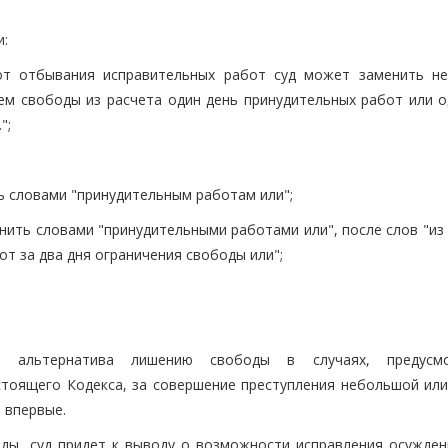
и:
 от отбывания исправительных работ суд может заменить н
м свободы из расчета один день принудительных работ или о
";
ть словами "принудительным работам или";
лнить словами "принудительными работами или", после слов "из
т за два дня ограничения свободы или";
к альтернатива лишению свободы в случаях, предусмо
тоящего Кодекса, за совершение преступления небольшой или
 впервые.
боды, суд придет к выводу о возможности исправления осужден