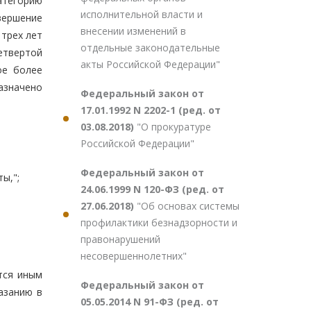
атегорию
исполнительной власти и
вершение
внесении изменений в
 трех лет
отдельные законодательные
етвертой
акты Российской Федерации"
ое более
азначено
Федеральный закон от
17.01.1992 N 2202-1 (ред. от
03.08.2018)
"О прокуратуре
Российской Федерации"
Федеральный закон от
ы,";
24.06.1999 N 120-ФЗ (ред. от
27.06.2018)
"Об основах системы
профилактики безнадзорности и
правонарушений
несовершеннолетних"
тся иным
Федеральный закон от
азанию в
05.05.2014 N 91-ФЗ (ред. от