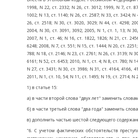
1998, N 22, ст. 2332; N 26, ст. 3012; 1999, N 7, ст. 87
1002; N 13, ст. 1140; N 26, ст. 2587; N 33, ст. 3424; N 
26, ст. 2518; N 30, ст. 3020, 3029; N 44, ст. 4298; 20
2004, N 30, ст. 3091, 3092; 2005, N 1, ст. 1, 13; N 30,
2007, N 1, ст. 46; N 16, ст. 1822, 1826; N 21, ст. 245
6248; 2008, N 7, ст. 551; N 15, ст. 1444; N 20, ст. 2251;
788; N 18, ст. 2146; N 23, ст. 2761; N 26, ст. 3139; N 30
6161; N 52, ст. 6453; 2010, N 1, ст. 4; N 8, ст. 780; N 1
N 27, ст. 3431; N 30, ст. 3986; N 31, ст. 4164, 4166, 41
2011, N 1, ст. 10, 54; N 11, ст. 1495; N 19, ст. 2714; 
1) в статье 15:
а) в части второй слова "двух лет" заменить словам
б) в части третьей слова "два года" заменить слова
в) дополнить частью шестой следующего содержан
"6. С учетом фактических обстоятельств преступ