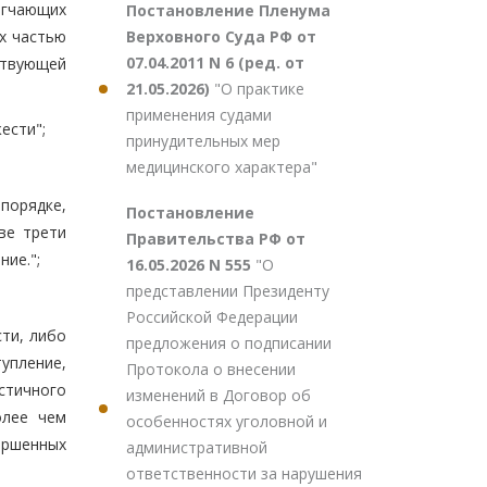
ягчающих
Постановление Пленума
Верховного Суда РФ от
х частью
07.04.2011 N 6 (ред. от
ствующей
21.05.2026)
"О практике
применения судами
ести";
принудительных мер
медицинского характера"
порядке,
Постановление
ве трети
Правительства РФ от
ие.";
16.05.2026 N 555
"О
представлении Президенту
Российской Федерации
сти, либо
предложения о подписании
упление,
Протокола о внесении
стичного
изменений в Договор об
олее чем
особенностях уголовной и
ершенных
административной
ответственности за нарушения