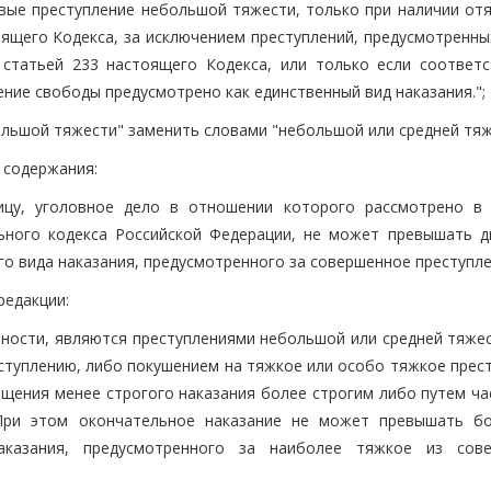
вые преступление небольшой тяжести, только при наличии от
оящего Кодекса, за исключением преступлений, предусмотренны
 статьей 233 настоящего Кодекса, или только если соответ
ние свободы предусмотрено как единственный вид наказания.";
ебольшой тяжести" заменить словами "небольшой или средней тяж
 содержания:
лицу, уголовное дело в отношении которого рассмотрено в 
ьного кодекса Российской Федерации, не может превышать д
о вида наказания, предусмотренного за совершенное преступлен
редакции:
упности, являются преступлениями небольшой или средней тяже
ступлению, либо покушением на тяжкое или особо тяжкое прест
ощения менее строгого наказания более строгим либо путем ча
 При этом окончательное наказание не может превышать б
аказания, предусмотренного за наиболее тяжкое из сов