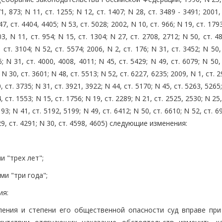
1, 873; N 11, ст. 1255; N 12, ст. 1407; N 28, ст. 3489 - 3491; 2001,
47, ст. 4404, 4405; N 53, ст. 5028; 2002, N 10, ст. 966; N 19, ст. 179
03, N 11, ст. 954; N 15, ст. 1304; N 27, ст. 2708, 2712; N 50, ст. 4
 ст. 3104; N 52, ст. 5574; 2006, N 2, ст. 176; N 31, ст. 3452; N 50,
6; N 31, ст. 4000, 4008, 4011; N 45, ст. 5429; N 49, ст. 6079; N 50,
 N 30, ст. 3601; N 48, ст. 5513; N 52, ст. 6227, 6235; 2009, N 1, ст. 29
, ст. 3735; N 31, ст. 3921, 3922; N 44, ст. 5170; N 45, ст. 5263, 5265;
4, ст. 1553; N 15, ст. 1756; N 19, ст. 2289; N 21, ст. 2525, 2530; N 25,
93; N 41, ст. 5192, 5199; N 49, ст. 6412; N 50, ст. 6610; N 52, ст. 6
N 29, ст. 4291; N 30, ст. 4598, 4605) следующие изменения:
и "трех лет";
ми "три года";
ия:
ления и степени его общественной опасности суд вправе при