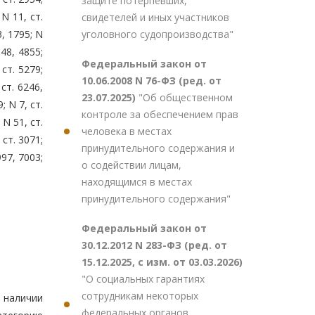
защите потерпевших,
 N 11, ст.
свидетелей и иных участников
уголовного судопроизводства"
3, 1795; N
848, 4855;
Федеральный закон от
 ст. 5279;
10.06.2008 N 76-ФЗ (ред. от
 ст. 6246,
23.07.2025)
"Об общественном
; N 7, ст.
контроле за обеспечением прав
 N 51, ст.
человека в местах
 ст. 3071;
принудительного содержания и
997, 7003;
о содействии лицам,
находящимся в местах
принудительного содержания"
Федеральный закон от
30.12.2012 N 283-ФЗ (ред. от
15.12.2025, с изм. от 03.03.2026)
"О социальных гарантиях
сотрудникам некоторых
 наличии
федеральных органов