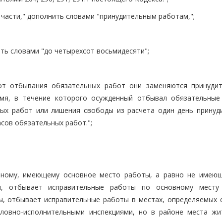
й части," дополнить словами "принудительным работам,";
ить словами "до четырехсот восьмидесяти";
 от отбывания обязательных работ они заменяются принуди
мя, в течение которого осужденный отбывал обязательные
ных работ или лишения свободы из расчета один день принуд
сов обязательных работ.";
нному, имеющему основное место работы, а равно не имеющ
, отбывает исправительные работы по основному месту
, отбывает исправительные работы в местах, определяемых 
оловно-исполнительными инспекциями, но в районе места жи