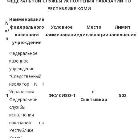
ФЕДЕРАЛЬНОЙ СЛУЖБЫ ИСПОЛНЕНИЯ НАКАЗАНИЙ ПО
РЕСПУБЛИКЕ КОМИ
Наименование
N
федерального
Условное
Место
Лимит
п/
казенного
наименование
дислокации
наполнения
п
учреждения
Федеральное
казенное
учреждение
"Следственный
изолятор N 1
Управления
г.
1
ФКУ СИЗО-1
502
Федеральной
Сыктывкар
службы
исполнения
наказаний по
Республике
Коми"