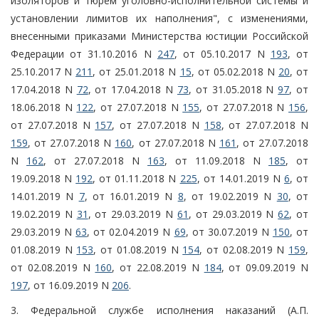
изоляторов и тюрем уголовно-исполнительной системы и
установлении лимитов их наполнения", с изменениями,
внесенными приказами Министерства юстиции Российской
Федерации от 31.10.2016 N
247
, от 05.10.2017 N
193
, от
25.10.2017 N
211
, от 25.01.2018 N
15
, от 05.02.2018 N
20
, от
17.04.2018 N
72
, от 17.04.2018 N
73
, от 31.05.2018 N
97
, от
18.06.2018 N
122
, от 27.07.2018 N
155
, от 27.07.2018 N
156
,
от 27.07.2018 N
157
, от 27.07.2018 N
158
, от 27.07.2018 N
159
, от 27.07.2018 N
160
, от 27.07.2018 N
161
, от 27.07.2018
N
162
, от 27.07.2018 N
163
, от 11.09.2018 N
185
, от
19.09.2018 N
192
, от 01.11.2018 N
225
, от 14.01.2019 N
6
, от
14.01.2019 N
7
, от 16.01.2019 N
8
, от 19.02.2019 N
30
, от
19.02.2019 N
31
, от 29.03.2019 N
61
, от 29.03.2019 N
62
, от
29.03.2019 N
63
, от 02.04.2019 N
69
, от 30.07.2019 N
150
, от
01.08.2019 N
153
, от 01.08.2019 N
154
, от 02.08.2019 N
159
,
от 02.08.2019 N
160
, от 22.08.2019 N
184
, от 09.09.2019 N
197
, от 16.09.2019 N
206
.
3. Федеральной службе исполнения наказаний (А.П.