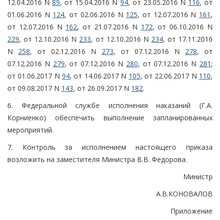
12.04.2016 N
89
, от 15.04.2016 N
94
, от 23.05.2016 N
116
, от
01.06.2016 N
124
, от 02.06.2016 N
125
, от 12.07.2016 N
161
,
от 12.07.2016 N
162
, от 21.07.2016 N
172
, от 06.10.2016 N
229
, от 12.10.2016 N
233
, от 12.10.2016 N
234
, от 17.11.2016
N
258
, от 02.12.2016 N
273
, от 07.12.2016 N
278
, от
07.12.2016 N
279
, от 07.12.2016 N
280
, от 07.12.2016 N
281
;
от 01.06.2017 N
94
, от 14.06.2017 N
105
, от 22.06.2017 N
110
,
от 09.08.2017 N
143
, от 26.09.2017 N
182
.
6. Федеральной службе исполнения наказаний (Г.А.
Корниенко) обеспечить выполнение запланированных
мероприятий.
7. Контроль за исполнением настоящего приказа
возложить на заместителя Министра В.В. Федорова.
Министр
А.В.КОНОВАЛОВ
Приложение