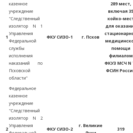
казенное
289 мест,
учреждение
включая 3
"Следственный
койко-мес
изолятор N 1
для оказан
Управления
стационарн
1
ФКУ СИЗО-1
г. Псков
Федеральной
медицинск
службы
помощи
исполнения
филиалом
наказаний по
ФКУЗ МСЧ N 
Псковской
ФСИН Росси
области"
Федеральное
казенное
учреждение
"Следственный
изолятор N 2
Управления
г. Великие
2
ФКУ СИЗО-2
319
Федеральной
Луки