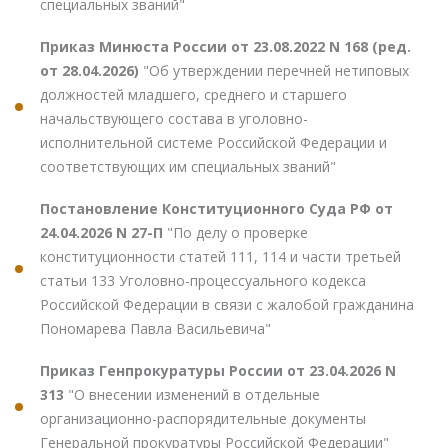
специальных званий"
Приказ Минюста России от 23.08.2022 N 168 (ред.
от 28.04.2026)
"Об утверждении перечней нетиповых
должностей младшего, среднего и старшего
начальствующего состава в уголовно-
исполнительной системе Российской Федерации и
соответствующих им специальных званий"
Постановление Конституционного Суда РФ от
24.04.2026 N 27-П
"По делу о проверке
конституционности статей 111, 114 и части третьей
статьи 133 Уголовно-процессуального кодекса
Российской Федерации в связи с жалобой гражданина
Пономарева Павла Васильевича"
Приказ Генпрокуратуры России от 23.04.2026 N
313
"О внесении изменений в отдельные
организационно-распорядительные документы
Генеральной прокуратуры Российской Федерации"