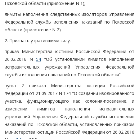
Псковской области (приложение N 1);
лимиты наполнения следственных изоляторов Управления
Федеральной службы исполнения наказаний по Псковской
области (приложение N 2).
2. Признать утратившими силу:
приказ Министерства юстиции Российской Федерации от
26.02.2016 N
54
"Об установлении лимитов наполнения
исправительных учреждений Управления Федеральной
службы исполнения наказаний по Псковской области";
пункт 2 приказа Министерства юстиции Российской
Федерации от 21.09.2017 N 174 "О создании изолированного
участка, функционирующего как колония-поселение, и
изменении лимитов наполнения исправительных
учреждений Управления Федеральной службы исполнения
наказаний по Псковской области, установленных приказом
Министерства юстиции Российской Федерации от 26.02.2016