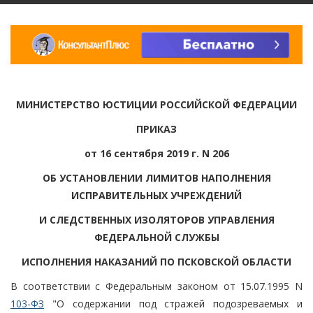
МИНИСТЕРСТВО ЮСТИЦИИ РОССИЙСКОЙ ФЕДЕРАЦИИ
ПРИКАЗ
от 16 сентября 2019 г. N 206
ОБ УСТАНОВЛЕНИИ ЛИМИТОВ НАПОЛНЕНИЯ
ИСПРАВИТЕЛЬНЫХ УЧРЕЖДЕНИЙ
И СЛЕДСТВЕННЫХ ИЗОЛЯТОРОВ УПРАВЛЕНИЯ
ФЕДЕРАЛЬНОЙ СЛУЖБЫ
ИСПОЛНЕНИЯ НАКАЗАНИЙ ПО ПСКОВСКОЙ ОБЛАСТИ
В соответствии с Федеральным законом от 15.07.1995 N
103-ФЗ
"О содержании под стражей подозреваемых и