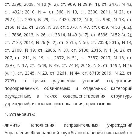
ст. 2390; 2008, N 10 (ч. 2), ст. 909, N 29 (ч. 1), ст. 3473, N 43,
ст. 4921; 2010, N 4, ст. 368, N 19, ст. 2300; 2011, N 21, ст.
2927, ст. 2930, N 29, ст. 4420; 2012, N 8, ст. 990, N 18, ст.
2166, N 22, ст. 2759, N 38, ст. 5070, N 47, ст. 6459, N 53 (ч. 2),
ст. 7866; 2013, N 26, ст. 3314, N 49 (ч. 7), ст. 6396, N 52 (ч. 2),
ст. 7137; 2014, N 26 (ч. 2), ст. 3515, N 50, ст. 7054; 2015, N 14,
ст. 2108, N 19, ст. 2806, N 37, ст. 5130; 2016, N 1 (ч. 2), ст.
207, ст. 211, N 19, ст. 2672, N 51, ст. 7357; 2017, N 16, ст.
2397, N 17, ст. 2549, N 49, ст. 7444; 2018, N 8, ст. 1192, N 16
(ч. 1), ст. 2345, N 23, ст. 3261, N 44, ст. 6713; 2019, N 22, ст.
2795) в целях улучшения условий содержания
подозреваемых, обвиняемых и отдельных категорий
осужденных, а также совершенствования структуры
учреждений, исполняющих наказания, приказываю:
1. Установить:
лимиты наполнения исправительных учреждений
Управления Федеральной службы исполнения наказаний по