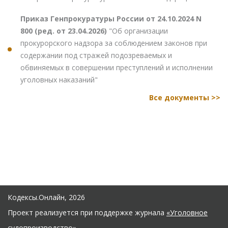
Приказ Генпрокуратуры России от 24.10.2024 N
800 (ред. от 23.04.2026)
"Об организации
прокурорского надзора за соблюдением законов при
содержании под стражей подозреваемых и
обвиняемых в совершении преступлений и исполнении
уголовных наказаний"
Все документы >>
Кодексы.Онлайн, 2026
Проект реализуется при поддержке журнала
«Уголовное
судопроизводство»
.