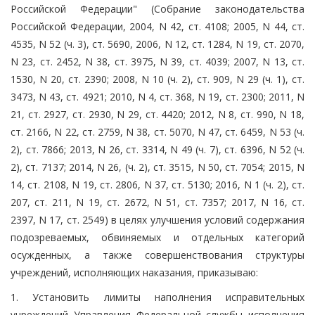
Российской Федерации" (Собрание законодательства
Российской Федерации, 2004, N 42, ст. 4108; 2005, N 44, ст.
4535, N 52 (ч. 3), ст. 5690, 2006, N 12, ст. 1284, N 19, ст. 2070,
N 23, ст. 2452, N 38, ст. 3975, N 39, ст. 4039; 2007, N 13, ст.
1530, N 20, ст. 2390; 2008, N 10 (ч. 2), ст. 909, N 29 (ч. 1), ст.
3473, N 43, ст. 4921; 2010, N 4, ст. 368, N 19, ст. 2300; 2011, N
21, ст. 2927, ст. 2930, N 29, ст. 4420; 2012, N 8, ст. 990, N 18,
ст. 2166, N 22, ст. 2759, N 38, ст. 5070, N 47, ст. 6459, N 53 (ч.
2), ст. 7866; 2013, N 26, ст. 3314, N 49 (ч. 7), ст. 6396, N 52 (ч.
2), ст. 7137; 2014, N 26, (ч. 2), ст. 3515, N 50, ст. 7054; 2015, N
14, ст. 2108, N 19, ст. 2806, N 37, ст. 5130; 2016, N 1 (ч. 2), ст.
207, ст. 211, N 19, ст. 2672, N 51, ст. 7357; 2017, N 16, ст.
2397, N 17, ст. 2549) в целях улучшения условий содержания
подозреваемых, обвиняемых и отдельных категорий
осужденных, а также совершенствования структуры
учреждений, исполняющих наказания, приказываю:
1. Установить лимиты наполнения исправительных
учреждений Управления Федеральной службы исполнения