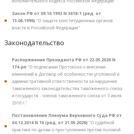
исполнительного кодекса Российской Федерации"
Закон РФ от 09.10.1992 N 3618-1 (ред. от
13.06.1996)
"О защите конституционных органов
власти в Российской Федерации"
Законодательство
Распоряжение Президента РФ от 22.05.2026 N
174-рп
"О подписании Протокола о внесении
изменений в Договор об особенностях уголовной и
административной ответственности за нарушения
таможенного законодательства таможенного союза
и государств - членов таможенного союза от 5 июля
2010 г."
Постановление Пленума Верховного Суда РФ от
04.12.2014 N 16 (ред. от 21.05.2026)
"О судебной
практике по делам о преступлениях против половой