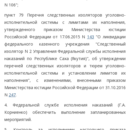
N 106";
пункт 79 Перечня следственных изоляторов уголовно-
исполнительной системы с лимитами их наполнения,
утвержденного приказом Министерства юстиции
Российской Федерации от 17.06.2015 N
143
"О ликвидации
федерального казенного учреждения "Следственный
изолятор N 2 Управления Федеральной службы исполнения
наказаний по Республике Саха (Якутия)", об утверждении
перечней следственных изоляторов и тюрем уголовно-
исполнительной системы и установлении лимитов их
наполнения", с изменениями, внесенными приказом
Министерства юстиции Российской Федерации от 31.10.2016
N
247
.
4. Федеральной службе исполнения наказаний (Г.А.
Корниенко) обеспечить выполнение запланированных
мероприятий.
5. Контроль за исполнением настоящего приказа