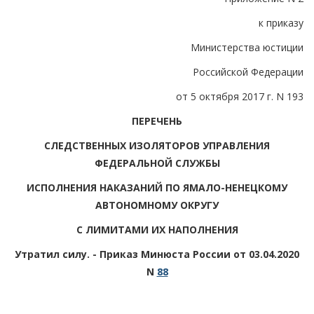
к приказу
Министерства юстиции
Российской Федерации
от 5 октября 2017 г. N 193
ПЕРЕЧЕНЬ
СЛЕДСТВЕННЫХ ИЗОЛЯТОРОВ УПРАВЛЕНИЯ
ФЕДЕРАЛЬНОЙ СЛУЖБЫ
ИСПОЛНЕНИЯ НАКАЗАНИЙ ПО ЯМАЛО-НЕНЕЦКОМУ
АВТОНОМНОМУ ОКРУГУ
С ЛИМИТАМИ ИХ НАПОЛНЕНИЯ
Утратил силу. - Приказ Минюста России от 03.04.2020
N
88