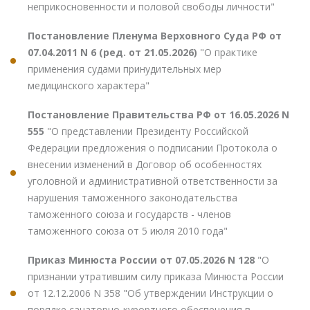
неприкосновенности и половой свободы личности"
Постановление Пленума Верховного Суда РФ от
07.04.2011 N 6 (ред. от 21.05.2026)
"О практике
применения судами принудительных мер
медицинского характера"
Постановление Правительства РФ от 16.05.2026 N
555
"О представлении Президенту Российской
Федерации предложения о подписании Протокола о
внесении изменений в Договор об особенностях
уголовной и административной ответственности за
нарушения таможенного законодательства
таможенного союза и государств - членов
таможенного союза от 5 июля 2010 года"
Приказ Минюста России от 07.05.2026 N 128
"О
признании утратившим силу приказа Минюста России
от 12.12.2006 N 358 "Об утверждении Инструкции о
порядке санаторно-курортного обеспечения в