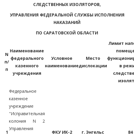
СЛЕДСТВЕННЫХ ИЗОЛЯТОРОВ,
УПРАВЛЕНИЯ ФЕДЕРАЛЬНОЙ СЛУЖБЫ ИСПОЛНЕНИЯ
НАКАЗАНИЙ
ПО САРАТОВСКОЙ ОБЛАСТИ
Лимит нап
Наименование
помеще
N
федерального
Условное
Место
функциони
п/
казенного
наименование
дислокации
в реж
п
учреждения
следств
изоля
Федеральное
казенное
учреждение
"Исправительная
колония N 2
Управления
1
ФКУ ИК-2
г. Энгельс
84