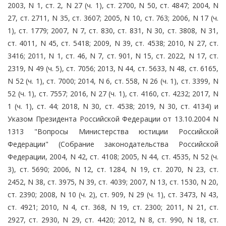
2003, N 1, ст. 2, N 27 (ч. 1), ст. 2700, N 50, ст. 4847; 2004, N
27, ст. 2711, N 35, ст. 3607; 2005, N 10, ст. 763; 2006, N 17 (ч.
1), ст. 1779; 2007, N 7, ст. 830, ст. 831, N 30, ст. 3808, N 31,
ст. 4011, N 45, ст. 5418; 2009, N 39, ст. 4538; 2010, N 27, ст.
3416; 2011, N 1, ст. 46, N 7, ст. 901, N 15, ст. 2022, N 17, ст.
2319, N 49 (ч. 5), ст. 7056; 2013, N 44, ст. 5633, N 48, ст. 6165,
N 52 (ч. 1), ст. 7000; 2014, N 6, ст. 558, N 26 (ч. 1), ст. 3399, N
52 (ч. 1), ст. 7557; 2016, N 27 (ч. 1), ст. 4160, ст. 4232; 2017, N
1 (ч. 1), ст. 44; 2018, N 30, ст. 4538; 2019, N 30, ст. 4134) и
Указом Президента Российской Федерации от 13.10.2004 N
1313 "Вопросы Министерства юстиции Российской
Федерации" (Собрание законодательства Российской
Федерации, 2004, N 42, ст. 4108; 2005, N 44, ст. 4535, N 52 (ч.
3), ст. 5690; 2006, N 12, ст. 1284, N 19, ст. 2070, N 23, ст.
2452, N 38, ст. 3975, N 39, ст. 4039; 2007, N 13, ст. 1530, N 20,
ст. 2390; 2008, N 10 (ч. 2), ст. 909, N 29 (ч. 1), ст. 3473, N 43,
ст. 4921; 2010, N 4, ст. 368, N 19, ст. 2300; 2011, N 21, ст.
2927, ст. 2930, N 29, ст. 4420; 2012, N 8, ст. 990, N 18, ст.