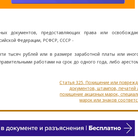
ных документов, предоставляющих права или освобожда
сийской Федерации, РСФСР, СССР -
ти тысяч рублей или в размере заработной платы или иног
правительными работами на срок до одного года, либо арестом
Статья 325. Похищение или повреж
документов, штампов, печатей
похищение акцизных марок, специа
марок или знаков соответ