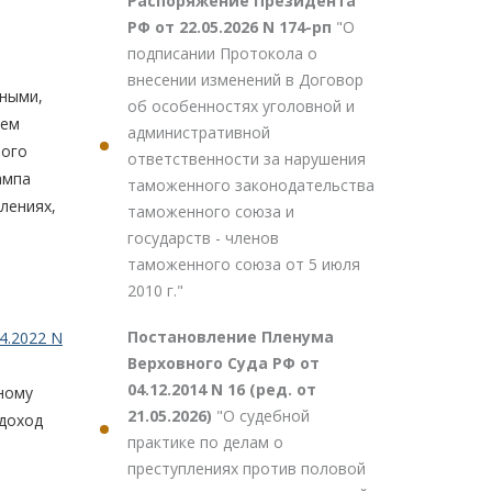
Распоряжение Президента
РФ от 22.05.2026 N 174-рп
"О
подписании Протокола о
внесении изменений в Договор
ьными,
об особенностях уголовной и
тем
административной
вого
ответственности за нарушения
ампа
таможенного законодательства
лениях,
таможенного союза и
государств - членов
таможенного союза от 5 июля
2010 г."
Постановление Пленума
4.2022 N
Верховного Суда РФ от
04.12.2014 N 16 (ред. от
ному
21.05.2026)
"О судебной
 доход
практике по делам о
преступлениях против половой