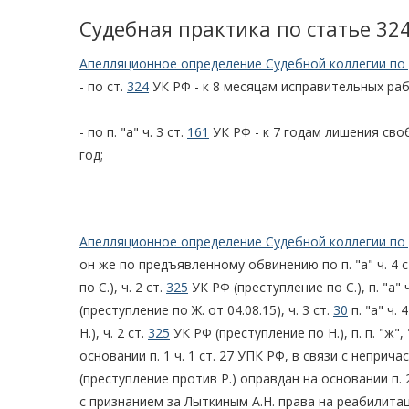
Судебная практика по статье 32
Апелляционное определение Судебной коллегии по 
- по ст.
324
УК РФ - к 8 месяцам исправительных ра
- по п. "а" ч. 3 ст.
161
УК РФ - к 7 годам лишения сво
год;
Апелляционное определение Судебной коллегии по 
он же по предъявленному обвинению по п. "а" ч. 4 с
по С.), ч. 2 ст.
325
УК РФ (преступление по С.), п. "а" ч
(преступление по Ж. от 04.08.15), ч. 3 ст.
30
п. "а" ч. 
Н.), ч. 2 ст.
325
УК РФ (преступление по Н.), п. п. "ж", "
основании п. 1 ч. 1 ст. 27 УПК РФ, в связи с непри
(преступление против Р.) оправдан на основании п. 
с признанием за Лыткиным А.Н. права на реабилита