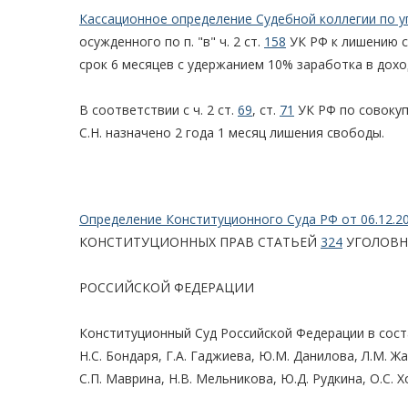
Кассационное определение Судебной коллегии по у
осужденного по п. "в" ч. 2 ст.
158
УК РФ к лишению св
срок 6 месяцев с удержанием 10% заработка в дохо
В соответствии с ч. 2 ст.
69
, ст.
71
УК РФ по совокуп
С.Н. назначено 2 года 1 месяц лишения свободы.
Определение Конституционного Суда РФ от 06.12.2
КОНСТИТУЦИОННЫХ ПРАВ СТАТЬЕЙ
324
УГОЛОВН
РОССИЙСКОЙ ФЕДЕРАЦИИ
Конституционный Суд Российской Федерации в состав
Н.С. Бондаря, Г.А. Гаджиева, Ю.М. Данилова, Л.М. Жа
С.П. Маврина, Н.В. Мельникова, Ю.Д. Рудкина, О.С. Х