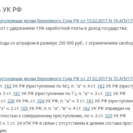
4 УК РФ
уголовным делам Верховного Суда РФ от 15.02.2017 N 19-АПУ17
бот с удержанием 15% заработной платы в доход государства;
боды со штрафом в размере 250 000 руб., с ограничением свобод
уголовным делам Верховного Суда РФ от 21.02.2017 N 72-АПУ17
т.
162
УК РФ (преступление по М.), п. "а" ч. 4 ст.
162
УК РФ (прест
. 3 ст.
161
УК РФ (преступление по Г.), п. "а" ч. 3 ст.
161
УК РФ
4 ст.
226
УК РФ, ст.
324
УК РФ, п. "а" ч. 3 ст.
161
УК РФ (преступлен
з" ч. 2 ст.
105
УК РФ, п. п. "а", "в" ч. 4 ст.
162
УК РФ оправдан на
частностью к совершенному преступлению, по ч. 2 ст.
325
УК РФ
2 ч. 1 ст. 24 УПК РФ в связи с отсутствием в деянии состава пре
цию;