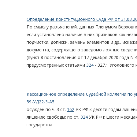
Определение Конституционного Суда РФ от 31.03.2
По смыслу разъяснений, данных Пленумом Верховн
если установлено наличие в них признаков как нез
подчистки, дописки, замены элементов и др., иска
документа, содержащего заведомо ложные сведения
(пункт 8 постановления от 17 декабря 2020 года N 
предусмотренных статьями
324
- 327.1 Уголовного 
Кассационное определение Судебной коллегии по у
59-УД22-3-А5
осужден по ч. 3 ст.
162
УК РФ к десяти годам лишения с
лишению свободы; по ст.
324
УК РФ к шести месяца
государства.