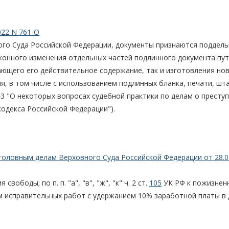
022 N 761-О
ого Суда Российской Федерации, документы признаются поддел
аконного изменения отдельных частей подлинного документа пу
жающего его действительное содержание, так и изготовления но
, в том числе с использованием подлинных бланка, печати, шт
43 "О некоторых вопросах судебной практики по делам о преступ
кодекса Российской Федерации").
головным делам Верховного Суда Российской Федерации от 28.0
вободы; по п. п. "а", "в", "ж", "к" ч. 2 ст.
105
УК РФ к пожизнен
м исправительных работ с удержанием 10% заработной платы в