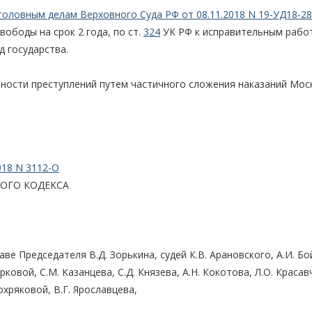
головным делам Верховного Суда РФ от 08.11.2018 N 19-УД18-28
ободы на срок 2 года, по ст.
324
УК РФ к исправительным рабо
д государства.
ности преступлений путем частичного сложения наказаний Мос
018 N 3112-О
ОГО КОДЕКСА
е Председателя В.Д. Зорькина, судей К.В. Арановского, А.И. Бо
рковой, С.М. Казанцева, С.Д. Князева, А.Н. Кокотова, Л.О. Краса
охряковой, В.Г. Ярославцева,