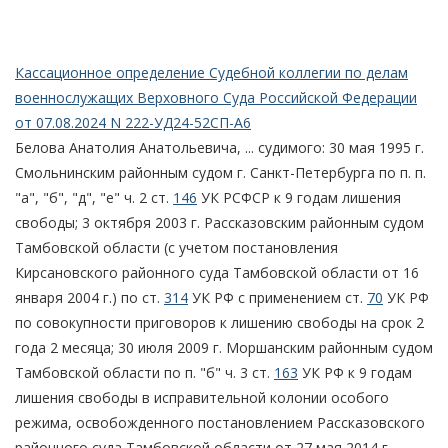
Кассационное определение Судебной коллегии по делам
военнослужащих Верховного Суда Российской Федерации
от 07.08.2024 N 222-УД24-52СП-А6
Белова Анатолия Анатольевича, ... судимого: 30 мая 1995 г.
Смольнинским районным судом г. Санкт-Петербурга по п. п.
"а", "б", "д", "е" ч. 2 ст.
146
УК РСФСР к 9 годам лишения
свободы; 3 октября 2003 г. Рассказовским районным судом
Тамбовской области (с учетом постановления
Кирсановского районного суда Тамбовской области от 16
января 2004 г.) по ст.
314
УК РФ с применением ст.
70
УК РФ
по совокупности приговоров к лишению свободы на срок 2
года 2 месяца; 30 июля 2009 г. Моршанским районным судом
Тамбовской области по п. "б" ч. 3 ст.
163
УК РФ к 9 годам
лишения свободы в исправительной колонии особого
режима, освобожденного постановлением Рассказовского
районного суда Тамбовской области от 27 мая 2014 г.