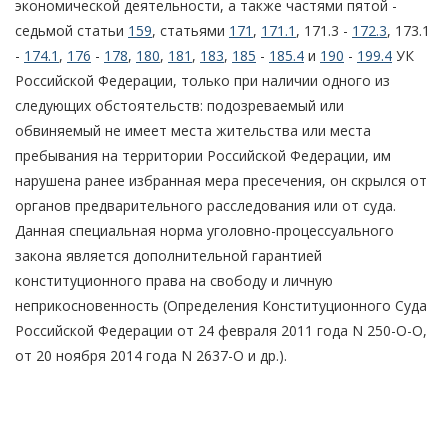
экономической деятельности, а также частями пятой -
седьмой статьи
159
, статьями
171
,
171.1
, 171.3 -
172.3
, 173.1
-
174.1
,
176
-
178
,
180
,
181
,
183
,
185
-
185.4
и
190
-
199.4
УК
Российской Федерации, только при наличии одного из
следующих обстоятельств: подозреваемый или
обвиняемый не имеет места жительства или места
пребывания на территории Российской Федерации, им
нарушена ранее избранная мера пресечения, он скрылся от
органов предварительного расследования или от суда.
Данная специальная норма уголовно-процессуального
закона является дополнительной гарантией
конституционного права на свободу и личную
неприкосновенность (Определения Конституционного Суда
Российской Федерации от 24 февраля 2011 года N 250-О-О,
от 20 ноября 2014 года N 2637-О и др.).