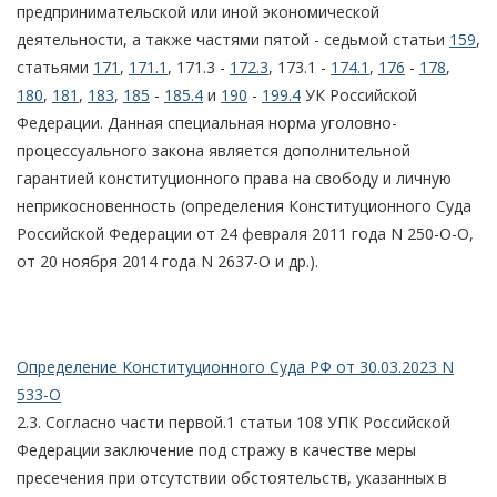
предпринимательской или иной экономической
деятельности, а также частями пятой - седьмой статьи
159
,
статьями
171
,
171.1
, 171.3 -
172.3
, 173.1 -
174.1
,
176
-
178
,
180
,
181
,
183
,
185
-
185.4
и
190
-
199.4
УК Российской
Федерации. Данная специальная норма уголовно-
процессуального закона является дополнительной
гарантией конституционного права на свободу и личную
неприкосновенность (определения Конституционного Суда
Российской Федерации от 24 февраля 2011 года N 250-О-О,
от 20 ноября 2014 года N 2637-О и др.).
Определение Конституционного Суда РФ от 30.03.2023 N
533-О
2.3. Согласно части первой.1 статьи 108 УПК Российской
Федерации заключение под стражу в качестве меры
пресечения при отсутствии обстоятельств, указанных в