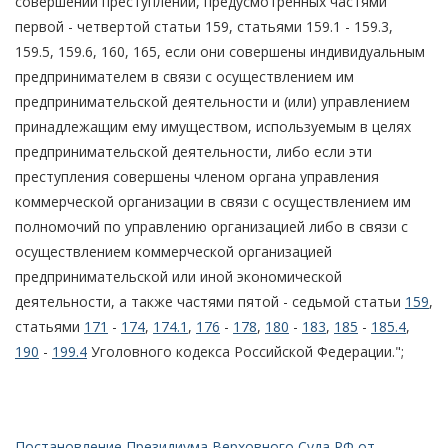
совершении преступлений, предусмотренных частями
первой - четвертой статьи 159, статьями 159.1 - 159.3,
159.5, 159.6, 160, 165, если они совершены индивидуальным
предпринимателем в связи с осуществлением им
предпринимательской деятельности и (или) управлением
принадлежащим ему имуществом, используемым в целях
предпринимательской деятельности, либо если эти
преступления совершены членом органа управления
коммерческой организации в связи с осуществлением им
полномочий по управлению организацией либо в связи с
осуществлением коммерческой организацией
предпринимательской или иной экономической
деятельности, а также частями пятой - седьмой статьи
159
,
статьями
171
-
174
,
174.1
,
176
-
178
,
180
-
183
,
185
-
185.4
,
190
-
199.4
Уголовного кодекса Российской Федерации.";
Постановление Президиума Верховного Суда РФ от