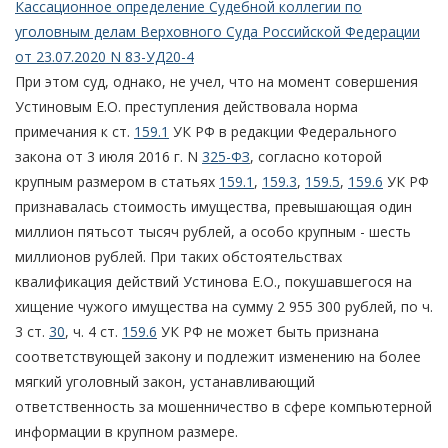
Кассационное определение Судебной коллегии по
уголовным делам Верховного Суда Российской Федерации
от 23.07.2020 N 83-УД20-4
При этом суд, однако, не учел, что на момент совершения
Устиновым Е.О. преступления действовала норма
примечания к ст.
159.1
УК РФ в редакции Федерального
закона от 3 июля 2016 г. N
325-ФЗ
, согласно которой
крупным размером в статьях
159.1
,
159.3
,
159.5
,
159.6
УК РФ
признавалась стоимость имущества, превышающая один
миллион пятьсот тысяч рублей, а особо крупным - шесть
миллионов рублей. При таких обстоятельствах
квалификация действий Устинова Е.О., покушавшегося на
хищение чужого имущества на сумму 2 955 300 рублей, по ч.
3 ст.
30
, ч. 4 ст.
159.6
УК РФ не может быть признана
соответствующей закону и подлежит изменению на более
мягкий уголовный закон, устанавливающий
ответственность за мошенничество в сфере компьютерной
информации в крупном размере.