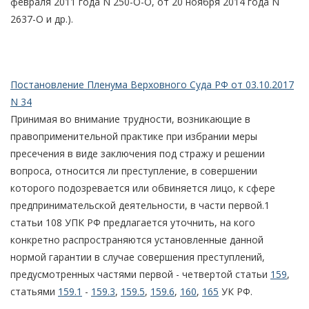
февраля 2011 года N 250-О-О, от 20 ноября 2014 года N
2637-О и др.).
Постановление Пленума Верховного Суда РФ от 03.10.2017
N 34
Принимая во внимание трудности, возникающие в
правоприменительной практике при избрании меры
пресечения в виде заключения под стражу и решении
вопроса, относится ли преступление, в совершении
которого подозревается или обвиняется лицо, к сфере
предпринимательской деятельности, в части первой.1
статьи 108 УПК РФ предлагается уточнить, на кого
конкретно распространяются установленные данной
нормой гарантии в случае совершения преступлений,
предусмотренных частями первой - четвертой статьи
159
,
статьями
159.1
-
159.3
,
159.5
,
159.6
,
160
,
165
УК РФ.