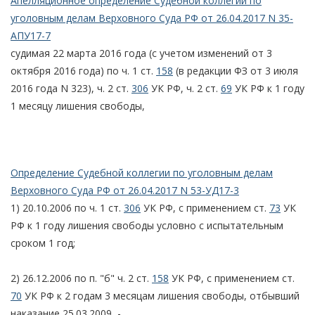
Апелляционное определение Судебной коллегии по
уголовным делам Верховного Суда РФ от 26.04.2017 N 35-
АПУ17-7
судимая 22 марта 2016 года (с учетом изменений от 3
октября 2016 года) по ч. 1 ст.
158
(в редакции ФЗ от 3 июля
2016 года N 323), ч. 2 ст.
306
УК РФ, ч. 2 ст.
69
УК РФ к 1 году
1 месяцу лишения свободы,
Определение Судебной коллегии по уголовным делам
Верховного Суда РФ от 26.04.2017 N 53-УД17-3
1) 20.10.2006 по ч. 1 ст.
306
УК РФ, с применением ст.
73
УК
РФ к 1 году лишения свободы условно с испытательным
сроком 1 год;
2) 26.12.2006 по п. "б" ч. 2 ст.
158
УК РФ, с применением ст.
70
УК РФ к 2 годам 3 месяцам лишения свободы, отбывший
наказание 25.03.2009, -