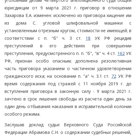
уголовным делам Четвертого апелляционного суда общей
юрисдикции от 9 марта 2021 г. приговор в отношении
Захарова Е.А. изменен: исключено из приговора хищение им
из дома С. угловой шлифовальной машинки с
установленным отрезным кругом, стоимости не имеющей; в
соответствии с п. "б" ч. 3 ст.
18
УК РФ рецидив
преступлений в его действиях при совершении
преступления, предусмотренного п. п. "б", "в" ч. 4 ст.
162
УК
РФ, признан особо опасным; дополнена резолютивная
часть приговора указанием о частичном удовлетворении
гражданского иска; на основании п. "а" ч. 3.1 ст.
72
УК РФ
время содержания под стражей с 11 ноября 2019 г. до
вступления приговора в законную силу - 9 марта 2021 г.
зачтено в срок лишения свободы из расчета один день за
один день отбывания наказания в исправительной колонии
особого режима.
Заслушав доклад судьи Верховного Суда Российской
Федерации Абрамова С.Н. о содержании судебных решений,