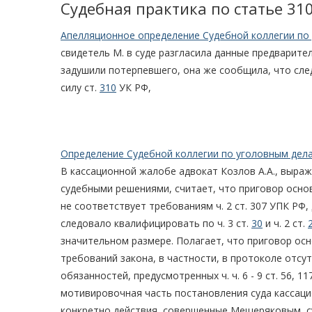
Судебная практика по статье 31
Апелляционное определение Судебной коллегии по 
свидетель М. в суде разгласила данные предварител
задушили потерпевшего, она же сообщила, что след
силу ст.
310
УК РФ,
Определение Судебной коллегии по уголовным дела
В кассационной жалобе адвокат Козлов А.А., выр
судебными решениями, считает, что приговор осно
не соответствует требованиям ч. 2 ст. 307 УПК РФ
следовало квалифицировать по ч. 3 ст.
30
и ч. 2 ст.
значительном размере. Полагает, что приговор осно
требований закона, в частности, в протоколе отсу
обязанностей, предусмотренных ч. ч. 6 - 9 ст. 56, 11
мотивировочная часть постановления суда кассаци
конкретно действия, совершенные Мещеряковым, су