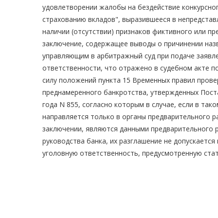
удовлетворении жалобы на бездействие конкурсног
страхованию вкладов", выразившееся в непредстав
наличии (отсутствии) признаков фиктивного или пр
заключение, содержащее выводы о причинении наз
управляющим в арбитражный суд при подаче заявл
ответственности, что отражено в судебном акте по
силу положений пункта 15 Временных правил пров
преднамеренного банкротства, утвержденных Пост
года N 855, согласно которым в случае, если в та
направляется только в органы предварительного ра
заключении, являются данными предварительного р
руководства банка, их разглашение не допускается
уголовную ответственность, предусмотренную ста