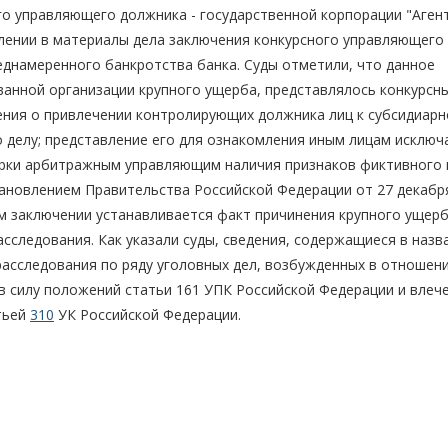
о управляющего должника - государственной корпорации "Аген
лении в материалы дела заключения конкурсного управляющего
еднамеренного банкротства банка. Суды отметили, что данное
ванной организации крупного ущерба, представлялось конкурсн
ения о привлечении контролирующих должника лиц к субсидиарн
 делу; представление его для ознакомления иным лицам исключ
ерки арбитражным управляющим наличия признаков фиктивного 
ановлением Правительства Российской Федерации от 27 декабр
ком заключении устанавливается факт причинения крупного ущерб
сследования. Как указали суды, сведения, содержащиеся в наз
асследования по ряду уголовных дел, возбужденных в отношен
 в силу положений статьи 161 УПК Российской Федерации и влеч
тьей
310
УК Российской Федерации.