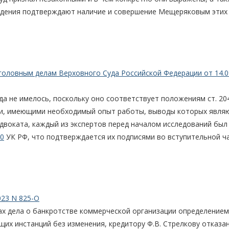
ведения подтверждают наличие и совершение Мещеряковым этих
головным делам Верховного Суда Российской Федерации от 14.0
да не имелось, поскольку оно соответствует положениям ст. 20
и, имеющими необходимый опыт работы, выводы которых явля
воката, каждый из экспертов перед началом исследований был
0
УК РФ, что подтверждается их подписями во вступительной ч
023 N 825-О
ках дела о банкротстве коммерческой организации определением
их инстанций без изменения, кредитору Ф.В. Стрелкову отказа