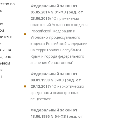
тство по
Федеральный закон от
 о
05.05.2014 N 91-ФЗ (ред. от
23.06.2016)
"О применении
ым
положений Уголовного кодекса
ой
Российской Федерации и
ается в
Уголовно-процессуального
и
кодекса Российской Федерации
на территориях Республики
я 2004
Крым и города федерального
а, оно
значения Севастополя"
ванном
ии
Федеральный закон от
ет
08.01.1998 N 3-ФЗ (ред. от
29.12.2017)
"О наркотических
средствах и психотропных
веществах"
Федеральный закон от
13.06.1996 N 64-ФЗ (ред. от