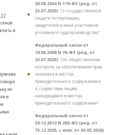
20.08.2004 N 119-ФЗ (ред. от
23.07.2025)
"О государственной
-17
защите потерпевших,
ксенов
свидетелей и иных участников
елать в
уголовного судопроизводства"
Федеральный закон от
10.06.2008 N 76-ФЗ (ред. от
23.07.2025)
"Об общественном
контроле за обеспечением прав
человека в местах
ерякова
принудительного содержания и
иговора
о содействии лицам,
ьку их
находящимся в местах
ки в
принудительного содержания"
ем
льных
Федеральный закон от
30.12.2012 N 283-ФЗ (ред. от
15.12.2025, с изм. от 03.03.2026)
же какие