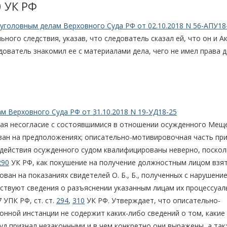
0 УК РФ
уголовным делам Верховного Суда РФ от 02.10.2018 N 56-АПУ18
ьного следствия, указав, что следователь сказал ей, что он и А
ователь знакомил ее с материалами дела, чего не имел права д
м Верховного Суда РФ от 31.10.2018 N 19-УД18-25
ажая несогласие с состоявшимися в отношении осужденного Мещ
ван на предположениях; описательно-мотивировочная часть пр
, действия осужденного судом квалифицированы неверно, поскол
290
УК РФ, как покушение на получение должностным лицом взят
ван на показаниях свидетелей О. Б., Б., полученных с нарушени
тствуют сведения о разъяснении указанным лицам их процессуа
7 УПК РФ, ст. ст.
294
,
310
УК РФ. Утверждает, что описательно-
онной инстанции не содержит каких-либо сведений о том, какие
д признал незаконными и в чем конкретно они выражены, а так