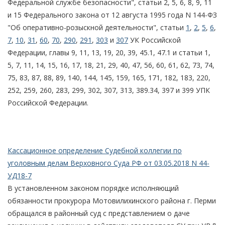
Федеральной службе безопасности", статьи 2, 5, 6, 8, 9, 11
и 15 Федерального закона от 12 августа 1995 года N 144-ФЗ
"Об оперативно-розыскной деятельности", статьи
1
,
2
,
5
,
6
,
7
,
10
,
31
,
60
,
70
,
290
,
291
,
303
и
307
УК Российской
Федерации, главы 9, 11, 13, 19, 20, 39, 45.1, 47.1 и статьи 1,
5, 7, 11, 14, 15, 16, 17, 18, 21, 29, 40, 47, 56, 60, 61, 62, 73, 74,
75, 83, 87, 88, 89, 140, 144, 145, 159, 165, 171, 182, 183, 220,
252, 259, 260, 283, 299, 302, 307, 313, 389.34, 397 и 399 УПК
Российской Федерации.
Кассационное определение Судебной коллегии по
уголовным делам Верховного Суда РФ от 03.05.2018 N 44-
УД18-7
В установленном законом порядке исполняющий
обязанности прокурора Мотовилихинского района г. Перми
обращался в районный суд с представлением о даче