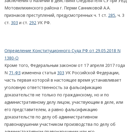
заключения о наличии в действиях следователя СУ при УВД
Мотовилихинского района г. Перми Санниковой А.А.
признаков преступлений, предусмотренных ч. 1 ст.
285
, ч. 3
ст.
303
и ст.
292
УК РФ.
Определение Конституционного Суда РФ от 29.05.2018 N
1380-О
Кроме того, Федеральным законом от 17 апреля 2017 года
N
71-ФЗ
изменена статья
303
УК Российской Федерации,
часть первая которой в настоящее время устанавливает
уголовную ответственность за фальсификацию
доказательств не только по гражданскому, но и по
административному делу лицом, участвующим в деле, или
его представителем, а равно фальсификацию
доказательств по делу об административном
правонарушении участником производства по делу об
административном правонарушении или его