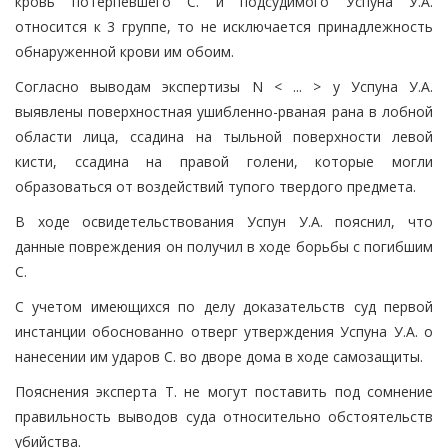
кровь потерпевшего С. и подсудимого Успуна У.А.
относится к 3 группе, то не исключается принадлежность
обнаруженной крови им обоим.
Согласно выводам экспертизы N < ... > у Успуна У.А.
выявлены поверхностная ушибленно-рваная рана в лобной
области лица, ссадина на тыльной поверхности левой
кисти, ссадина на правой голени, которые могли
образоваться от воздействий тупого твердого предмета.
В ходе освидетельствования Успун У.А. пояснил, что
данные повреждения он получил в ходе борьбы с погибшим
С.
С учетом имеющихся по делу доказательств суд первой
инстанции обоснованно отверг утверждения Успуна У.А. о
нанесении им ударов С. во дворе дома в ходе самозащиты.
Пояснения эксперта Т. не могут поставить под сомнение
правильность выводов суда относительно обстоятельств
убийства.