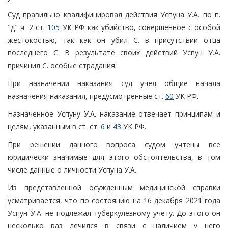
Суд правильно квалифицировал действия Успуна У.А. по п.
"д" ч. 2 ст.
105
УК РФ как убийство, совершенное с особой
жестокостью, так как он убил С. в присутствии отца
последнего С. В результате своих действий Успун У.А.
причинил С. особые страдания.
При назначении наказания суд учел общие начала
назначения наказания, предусмотренные ст.
60
УК РФ.
Назначенное Успуну У.А. наказание отвечает принципам и
целям, указанным в ст. ст.
6
и
43
УК РФ.
При решении данного вопроса судом учтены все
юридически значимые для этого обстоятельства, в том
числе данные о личности Успуна У.А.
Из представленной осужденным медицинской справки
усматривается, что по состоянию на 16 декабря 2021 года
Успун У.А. не подлежал туберкулезному учету. До этого он
несколько раз лечился в связи с наличием у него