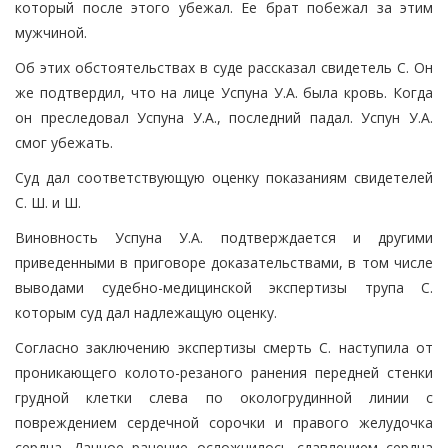
который после этого убежал. Ее брат побежал за этим
мужчиной.
Об этих обстоятельствах в суде рассказал свидетель С. Он
же подтвердил, что на лице Успуна У.А. была кровь. Когда
он преследовал Успуна У.А., последний падал. Успун У.А.
смог убежать.
Суд дал соответствующую оценку показаниям свидетелей
С. Ш. и Ш.
Виновность Успуна У.А. подтверждается и другими
приведенными в приговоре доказательствами, в том числе
выводами судебно-медицинской экспертизы трупа С.
которым суд дал надлежащую оценку.
Согласно заключению экспертизы смерть С. наступила от
проникающего колото-резаного ранения передней стенки
грудной клетки слева по окологрудинной линии с
повреждением сердечной сорочки и правого желудочка
сердца. Данное ранение осложнилось сдавлением сердца