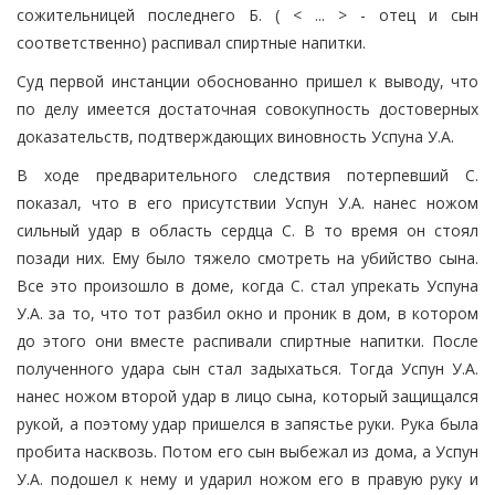
сожительницей последнего Б. ( < ... > - отец и сын
соответственно) распивал спиртные напитки.
Суд первой инстанции обоснованно пришел к выводу, что
по делу имеется достаточная совокупность достоверных
доказательств, подтверждающих виновность Успуна У.А.
В ходе предварительного следствия потерпевший С.
показал, что в его присутствии Успун У.А. нанес ножом
сильный удар в область сердца С. В то время он стоял
позади них. Ему было тяжело смотреть на убийство сына.
Все это произошло в доме, когда С. стал упрекать Успуна
У.А. за то, что тот разбил окно и проник в дом, в котором
до этого они вместе распивали спиртные напитки. После
полученного удара сын стал задыхаться. Тогда Успун У.А.
нанес ножом второй удар в лицо сына, который защищался
рукой, а поэтому удар пришелся в запястье руки. Рука была
пробита насквозь. Потом его сын выбежал из дома, а Успун
У.А. подошел к нему и ударил ножом его в правую руку и