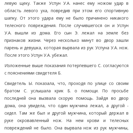
левую щеку. Также Успун У.А. нанес ему ножом удар в
область левого уха, повредив при этом его спортивную
шапку. От этого удара ему не было причинено никакого
телесного повреждения. После случившегося он и Успун
У.А. вышли из дома. Его сын Э. лежал на земле без
признаков жизни. Через несколько минут во двор зашли
парень и девушка, которая вырвала из рук Успуна У.А. нож.
После этого Успун У.А. убежал.
Изложенные выше показания потерпевшего С. согласуются
с пояснениями свидетеля Б.
Свидетель Ы. показала, что, проходя по улице со своим
братом С. услышала крик Б. о помощи. По просьбе
последней она вызвала скорую помощь. Зайдя во двор
дома, она увидела, что один мужчина лежал, а другой -
сидел. Там же был и другой мужчина, который держал в
руке окровавленный нож. На нем крови и телесных
повреждений не было. Она вырвала нож из рук мужчины,