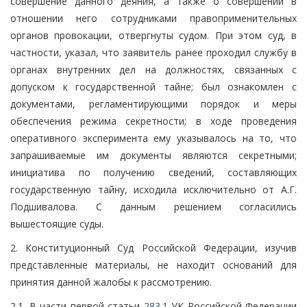
совершение данного деяния, а также о совершении в
отношении него сотрудниками правоприменительных
органов провокации, отвергнуты судом. При этом суд, в
частности, указал, что заявитель ранее проходил службу в
органах внутренних дел на должностях, связанных с
допуском к государственной тайне; был ознакомлен с
документами, регламентирующими порядок и меры
обеспечения режима секретности; в ходе проведения
оперативного эксперимента ему указывалось на то, что
запрашиваемые им документы являются секретными;
инициатива по получению сведений, составляющих
государственную тайну, исходила исключительно от А.Г.
Подшивалова. С данным решением согласились
вышестоящие суды.
2. Конституционный Суд Российской Федерации, изучив
представленные материалы, не находит оснований для
принятия данной жалобы к рассмотрению.
2.1. В части первой статьи
283.1
УК Российской Федерации