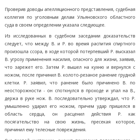
Проверив доводы апелляционного представления, судебная
коллегия по уголовным делам Ульяновского областного
суда в своем определении указала следующее.
Из исследованных в судебном заседании доказательств
следует, что между В. и Р. во время распития спиртного
произошла ссора, в ходе которой потерпевший Р. высказал
В. угрозу применения насилия, опасного для жизни, заявив,
что зарежет его. Затем Р. вышел на кухню и вернулся с
ножом, после причинил В. колото-резаное ранение грудной
клетки. Р. заявил, что ранение было причинено В. по
неосторожности - он споткнулся в проходе и упал на В.,
держа в руке нож. В. последовательно утверждал, что Р.
умышленно ударил его ножом, причем удар пришелся в
область сердца, он расценил действия Р. как
посягательство на свою жизнь, пресекая которое,
причинил ему телесные повреждения.