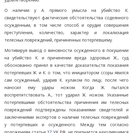
О наличии у А. прямого умысла на убийство К.
свидетельствуют фактические обстоятельства содеянного
осужденным, в том числе способ и орудие совершения
преступления, количество, характер и локализация
телесных повреждений, причиненных потерпевшему.
Мотивируя вывод о виновности осужденного в покушении
на убийство К. и причинении вреда здоровью Ж., суд
обоснованно принял в качестве доказательств показания
потерпевших Ж. и К. о том, что инициатором ссоры явился
сам осужденный, ударив К. кулаком по лицу, после чего
наносил ему удары ножом. Когда Ж. пытался
воспрепятствовать А., тот ударил Ж. ножом. Указанные
потерпевшими обстоятельства причинения им телесных
повреждений подтверждены показаниями свидетелей и
заключениями экспертов о наличии телесных повреждений
у потерпевших и осужденного. Между тем согласно
положениям статьи
37
УК РФ, не признается находившимся