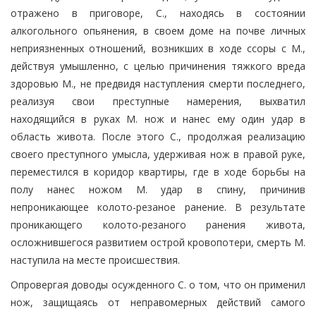
отражено в приговоре, С., находясь в состоянии
алкогольного опьянения, в своем доме на почве личных
неприязненных отношений, возникших в ходе ссоры с М.,
действуя умышленно, с целью причинения тяжкого вреда
здоровью М., не предвидя наступления смерти последнего,
реализуя свои преступные намерения, выхватил
находящийся в руках М. нож и нанес ему один удар в
область живота. После этого С., продолжая реализацию
своего преступного умысла, удерживая нож в правой руке,
переместился в коридор квартиры, где в ходе борьбы на
полу нанес ножом М. удар в спину, причинив
непроникающее колото-резаное ранение. В результате
проникающего колото-резаного ранения живота,
осложнившегося развитием острой кровопотери, смерть М.
наступила на месте происшествия.
Опровергая доводы осужденного С. о том, что он применил
нож, защищаясь от неправомерных действий самого