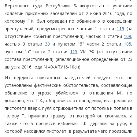
Верховного суда Республики Башкортостан с участием
коллегии присяжных заседателей от 2 июня 2016 года, по
которому Г.К. был оправдан по обвинению в совершении
преступлений, предусмотренных частью 1 статьи
119
(за
отсутствием события преступления); частью 1 статьи
109
,
частью 3 статьи
30
и пунктом "б" части 2 статьи
105
,
пунктом "в" части 2 статьи
115
УК РФ (за отсутствием
состава преступления) (апелляционное определение от 23
августа 2016 года N 49-АПУ16-10сп).
Из вердикта присяжных заседателей следует, что не
установлены фактические обстоятельства, составляющие
обвинение в угрозе убийством в отношении М., но
доказано, что Г.К., обороняясь от нападения, выстрелил из
пистолета вверх, пуля отрикошетила от потолка и попала в
голову Г., причинив травму, от которой он скончался, а
также что в процессе избиения Г.К. дергали за руку, в
которой находился пистолет, в результате чего произошли