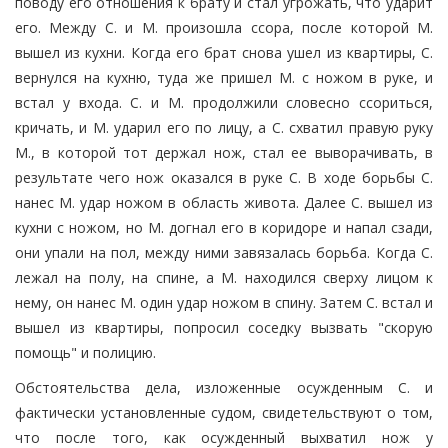
поводу его отношения к брату и стал угрожать, что ударит
его. Между С. и М. произошла ссора, после которой М.
вышел из кухни. Когда его брат снова ушел из квартиры, С.
вернулся на кухню, туда же пришел М. с ножом в руке, и
встал у входа. С. и М. продолжили словесно ссориться,
кричать, и М. ударил его по лицу, а С. схватил правую руку
М., в которой тот держал нож, стал ее выворачивать, в
результате чего нож оказался в руке С. В ходе борьбы С.
нанес М. удар ножом в область живота. Далее С. вышел из
кухни с ножом, но М. догнал его в коридоре и напал сзади,
они упали на пол, между ними завязалась борьба. Когда С.
лежал на полу, на спине, а М. находился сверху лицом к
нему, он нанес М. один удар ножом в спину. Затем С. встал и
вышел из квартиры, попросил соседку вызвать "скорую
помощь" и полицию.
Обстоятельства дела, изложенные осужденным С. и
фактически установленные судом, свидетельствуют о том,
что после того, как осужденный выхватил нож у