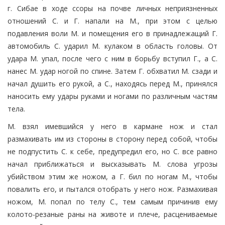
г. Сибае в ходе ссоры на почве личных неприязненных
отношений С. и Г. напали на М., при этом с целью
подавления воли М. и помещения его в принадлежащий Г.
автомобиль С. ударил М. кулаком в область головы. От
удара М. упал, после чего с ним в борьбу вступил Г., а С.
нанес М. удар ногой по спине. Затем Г. обхватил М. сзади и
начал душить его рукой, а С., находясь перед М., принялся
наносить ему удары руками и ногами по различным частям
тела.
М. взял имевшийся у него в кармане нож и стал
размахивать им из стороны в сторону перед собой, чтобы
не подпустить С. к себе, предупредил его, но С. все равно
начал приближаться и высказывать М. слова угрозы
убийством этим же ножом, а Г. бил по ногам М., чтобы
повалить его, и пытался отобрать у него нож. Размахивая
ножом, М. попал по телу С., тем самым причинив ему
колото-резаные раны на животе и плече, расцениваемые