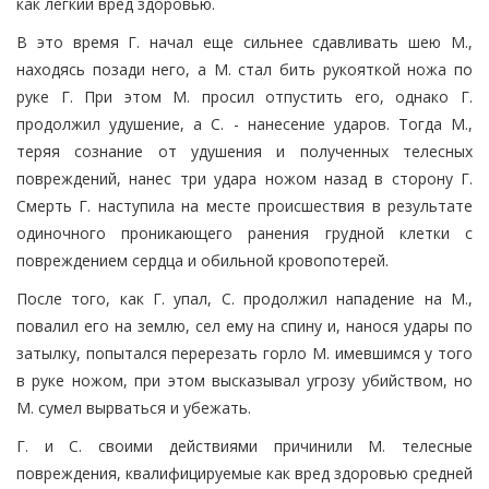
как легкий вред здоровью.
В это время Г. начал еще сильнее сдавливать шею М.,
находясь позади него, а М. стал бить рукояткой ножа по
руке Г. При этом М. просил отпустить его, однако Г.
продолжил удушение, а С. - нанесение ударов. Тогда М.,
теряя сознание от удушения и полученных телесных
повреждений, нанес три удара ножом назад в сторону Г.
Смерть Г. наступила на месте происшествия в результате
одиночного проникающего ранения грудной клетки с
повреждением сердца и обильной кровопотерей.
После того, как Г. упал, С. продолжил нападение на М.,
повалил его на землю, сел ему на спину и, нанося удары по
затылку, попытался перерезать горло М. имевшимся у того
в руке ножом, при этом высказывал угрозу убийством, но
М. сумел вырваться и убежать.
Г. и С. своими действиями причинили М. телесные
повреждения, квалифицируемые как вред здоровью средней