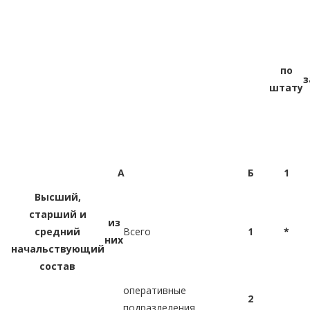
по
з
штату
А
Б
1
Высший,
старший и
из
средний
Всего
1
*
них
начальствующий
состав
оперативные
2
подразделения