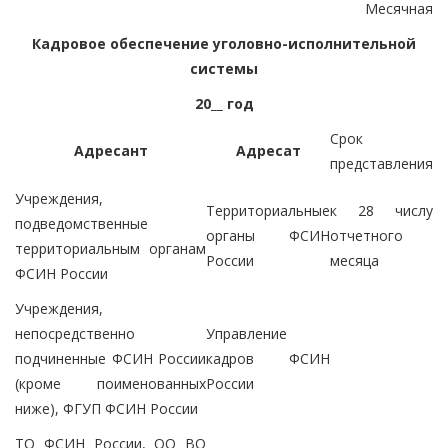
Месячная
Кадровое обеспечение уголовно-исполнительной
системы
20__ год
Срок
Адресант
Адресат
представления
Учреждения,
Территориальные
к 28 числу
подведомственные
органы ФСИН
отчетного
территориальным органам
России
месяца
ФСИН России
Учреждения,
непосредственно
Управление
подчиненные ФСИН России
кадров ФСИН
(кроме поименованных
России
ниже), ФГУП ФСИН России
ТО ФСИН России, ОО ВО