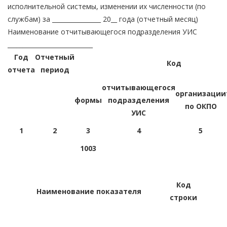
исполнительной системы, изменении их численности (по
службам) за ________________ 20__ года (отчетный месяц)
Наименование отчитывающегося подразделения УИС
____________________________
Год
Отчетный
Код
отчета
период
отчитывающегося
организации
формы
подразделения
по ОКПО
УИС
1
2
3
4
5
1003
Код
Наименование показателя
строки