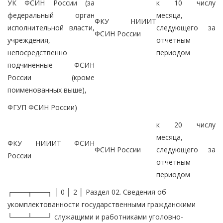
УК ФСИН России (за
к 10 числу
федеральный орган
месяца,
ФКУ НИИИТ
исполнительной власти,
следующего за
ФСИН России
учреждения,
отчетным
непосредственно
периодом
подчиненные ФСИН
России (кроме
поименованных выше),
ФГУП ФСИН России)
к 20 числу
месяца,
ФКУ НИИИТ ФСИН
ФСИН России
следующего за
России
отчетным
периодом
┌───┬───┐ │ 0 │ 2 │ Раздел 02. Сведения об
укомплектованности государственными гражданскими
└───┴───┘ служащими и работниками уголовно-