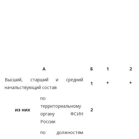
А
Б
1
2
Высший, старший и средний
1
*
*
начальствующий состав
по
территориальному
из них
2
органу ФСИН
России
по должностям