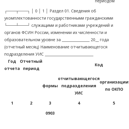
периодом
┌───┬───┐ │ 0 │ 1 │ Раздел 01. Сведения об
укомплектованности государственными гражданскими
└───┴───┘ служащими и работниками учреждений и
органов ФСИН России, изменении их численности и
образовательном уровне за ________________ 20__ года
(отчетный месяц) Наименование отчитывающегося
подразделения УИС ____________________________
Год
Отчетный
Код
отчета
период
отчитывающегося
организации
формы
подразделения
по ОКПО
УИС
1
2
3
4
5
0903