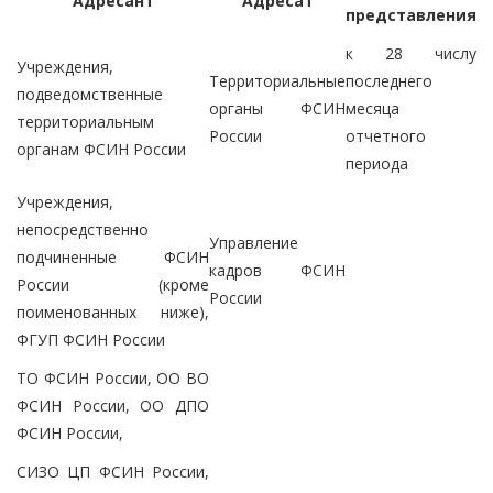
Адресант
Адресат
представления
к 28 числу
Учреждения,
Территориальные
последнего
подведомственные
органы ФСИН
месяца
территориальным
России
отчетного
органам ФСИН России
периода
Учреждения,
непосредственно
Управление
подчиненные ФСИН
кадров ФСИН
России (кроме
России
поименованных ниже),
ФГУП ФСИН России
ТО ФСИН России, ОО ВО
ФСИН России, ОО ДПО
ФСИН России,
СИЗО ЦП ФСИН России,