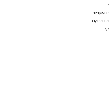
генерал-п
внутренне
А.