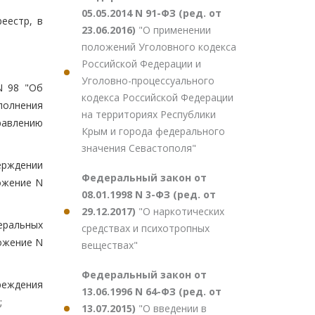
05.05.2014 N 91-ФЗ (ред. от
еестр, в
23.06.2016)
"О применении
положений Уголовного кодекса
Российской Федерации и
Уголовно-процессуального
N 98 "Об
кодекса Российской Федерации
полнения
на территориях Республики
равлению
Крым и города федерального
значения Севастополя"
верждении
Федеральный закон от
ожение N
08.01.1998 N 3-ФЗ (ред. от
29.12.2017)
"О наркотических
еральных
средствах и психотропных
ожение N
веществах"
Федеральный закон от
реждения
13.06.1996 N 64-ФЗ (ред. от
;
13.07.2015)
"О введении в