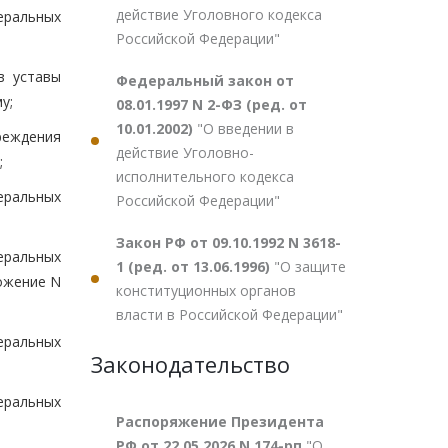
действие Уголовного кодекса
еральных
Российской Федерации"
в уставы
Федеральный закон от
у;
08.01.1997 N 2-ФЗ (ред. от
10.01.2002)
"О введении в
реждения
действие Уголовно-
;
исполнительного кодекса
еральных
Российской Федерации"
Закон РФ от 09.10.1992 N 3618-
еральных
1 (ред. от 13.06.1996)
"О защите
ожение N
конституционных органов
власти в Российской Федерации"
еральных
Законодательство
еральных
Распоряжение Президента
РФ от 22.05.2026 N 174-рп
"О