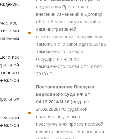
еждений,
подписании Протокола о
внесении изменений в Договор
об особенностях уголовной и
частков,
административной
 системы
ответственности за нарушения
риальным
таможенного законодательства
таможенного союза и
щего как
государств - членов
еральной
таможенного союза от 5 июля
азенного
2010 г."
онежской
Постановление Пленума
Верховного Суда РФ от
деральных
04.12.2014 N 16 (ред. от
21.05.2026)
"О судебной
практике по делам о
в уставы
преступлениях против половой
онежской
неприкосновенности и половой
свободы личности"