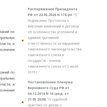
Распоряжение Президента
РФ от 22.05.2026 N 174-рп
"О
подписании Протокола о
внесении изменений в Договор
заний по
об особенностях уголовной и
административной
еральных
ответственности за нарушения
ласти, и
таможенного законодательства
полнения
таможенного союза и
государств - членов
таможенного союза от 5 июля
2010 г."
заний по
еральных
Постановление Пленума
ласти, и
Верховного Суда РФ от
полнения
04.12.2014 N 16 (ред. от
21.05.2026)
"О судебной
практике по делам о