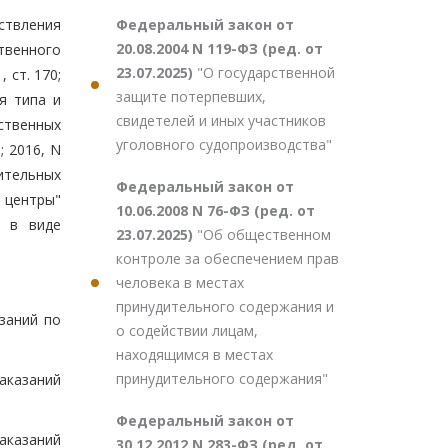
Федеральный закон от
ствления
20.08.2004 N 119-ФЗ (ред. от
твенного
23.07.2025)
"О государственной
 ст. 170;
защите потерпевших,
ия типа и
свидетелей и иных участников
ственных
уголовного судопроизводства"
; 2016, N
ительных
Федеральный закон от
 центры"
10.06.2008 N 76-ФЗ (ред. от
я в виде
23.07.2025)
"Об общественном
контроле за обеспечением прав
человека в местах
принудительного содержания и
заний по
о содействии лицам,
находящимся в местах
принудительного содержания"
аказаний
Федеральный закон от
аказаний
30.12.2012 N 283-ФЗ (ред. от