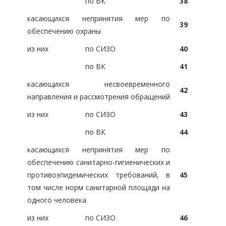
по ВК
38
касающихся непринятия мер по
39
обеспечению охраны
из них
по СИЗО
40
по ВК
41
касающихся несвоевременного
42
направления и рассмотрения обращений
из них
по СИЗО
43
по ВК
44
касающихся непринятия мер по
обеспечению санитарно-гигиенических и
противоэпидемических требований, в
45
том числе норм санитарной площади на
одного человека
из них
по СИЗО
46