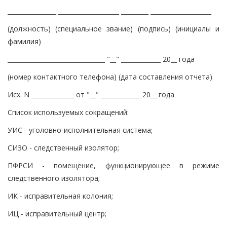
________________ ____________________ _________ ____________________
(должность) (специальное звание) (подпись) (инициалы и
фамилия)
________________________________ "__" _____________ 20__ года
(номер контактного телефона) (дата составления отчета)
Исх. N ______________ от "__" _____________ 20__ года
Список используемых сокращений:
УИС - уголовно-исполнительная система;
СИЗО - следственный изолятор;
ПФРСИ - помещение, функционирующее в режиме
следственного изолятора;
ИК - исправительная колония;
ИЦ - исправительный центр;