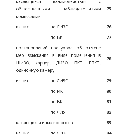
касающихся взаимодействия с
общественными наблюдательными
75
комиссиями
из них
по СИЗО
76
по ВК
77
постановлений прокурора об отмене
мер взыскания в виде помещения в
78
ШИЗО, карцер, ДИЗО, ПКТ, ЕПКТ,
одиночную камеру
из них
по СИЗО
79
по ИК
80
по ВК
81
по ЛИУ
82
касающихся иных вопросов
83
из них
по СИЗО
84