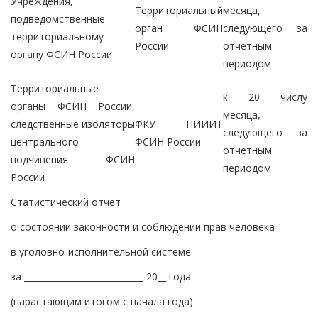
Учреждения,
Территориальный
месяца,
подведомственные
орган ФСИН
следующего за
территориальному
России
отчетным
органу ФСИН России
периодом
Территориальные
к 20 числу
органы ФСИН России,
месяца,
следственные изоляторы
ФКУ НИИИТ
следующего за
центрального
ФСИН России
отчетным
подчинения ФСИН
периодом
России
Статистический отчет
о состоянии законности и соблюдении прав человека
в уголовно-исполнительной системе
за ____________________________ 20__ года
(нарастающим итогом с начала года)