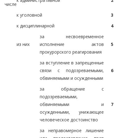
к административной
2
числе
к уголовной
3
к дисциплинарной
4
за несвоевременное
из них
исполнение актов
5
прокурорского реагирования
за вступление в запрещенные
связи с подозреваемыми,
6
обвиняемыми и осужденными
за обращение с
подозреваемыми,
обвиняемыми и
7
осужденными, унижающее
человеческое достоинство
за неправомерное лишение