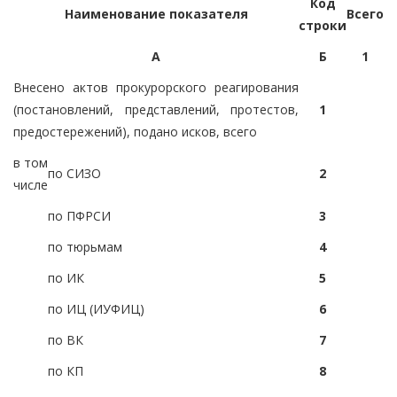
Код
Наименование показателя
Всего
строки
А
Б
1
Внесено актов прокурорского реагирования
(постановлений, представлений, протестов,
1
предостережений), подано исков, всего
в том
по СИЗО
2
числе
по ПФРСИ
3
по тюрьмам
4
по ИК
5
по ИЦ (ИУФИЦ)
6
по ВК
7
по КП
8