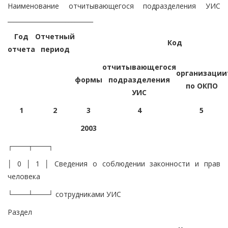
Наименование отчитывающегося подразделения УИС
____________________________
Год
Отчетный
Код
отчета
период
отчитывающегося
организации
формы
подразделения
по ОКПО
УИС
1
2
3
4
5
2003
┌───┬───┐
│ 0 │ 1 │ Сведения о соблюдении законности и прав
человека
└───┴───┘ сотрудниками УИС
Раздел