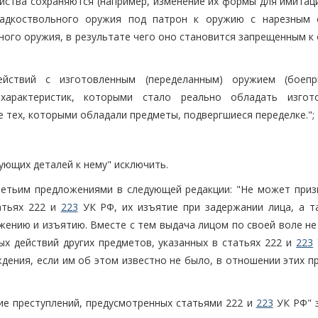
йства сохраняются (например, изменение их формы для имитаци
гладкоствольного оружия под патрон к оружию с нарезным 
ного оружия, в результате чего оно становится запрещенным к
йствий с изготовленным (переделанным) оружием (боепр
 характеристик, которыми стало реально обладать изгот
е тех, которыми обладали предметы, подвергшиеся переделке.";
тующих деталей к нему" исключить.
ретьим предложениями в следующей редакции: "Не может приз
атьях 222 и
223
УК РФ, их изъятие при задержании лица, а т
жению и изъятию. Вместе с тем выдача лицом по своей воле не
ых действий других предметов, указанных в статьях 222 и
223
дения, если им об этом известно не было, в отношении этих п
ние преступлений, предусмотренных статьями 222 и
223
УК РФ" 