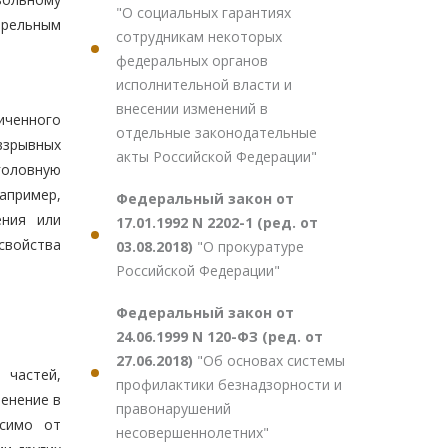
"О социальных гарантиях
трельным
сотрудникам некоторых
федеральных органов
исполнительной власти и
внесении изменений в
иченного
отдельные законодательные
взрывных
акты Российской Федерации"
головную
апример,
Федеральный закон от
ения или
17.01.1992 N 2202-1 (ред. от
 свойства
03.08.2018)
"О прокуратуре
Российской Федерации"
Федеральный закон от
24.06.1999 N 120-ФЗ (ред. от
27.06.2018)
"Об основах системы
 частей,
профилактики безнадзорности и
енение в
правонарушений
исимо от
несовершеннолетних"