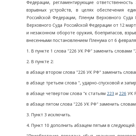
Федерации, регламентирующие ответственность
взрывных устройств, в целях обеспечения еди
Российской Федерации, Пленум Верховного Суда 
Верховного Суда Российской Федерации от 12 март
и незаконном обороте оружия, боеприпасов, взры
внесенными постановлением Пленума от 6 февраля 
1. В пункте 1 слова "226 УК РФ" заменить словами "
2. В пункте 2:
в абзаце втором слова "226 УК РФ" заменить словам
в абзаце третьем слова ", ударно-спусковой и зап
в абзаце четвертом слова "к статьям
223
и
226
УК Р
в абзаце пятом слова "226 УК РФ" заменить словами
3. Пункт 3 исключить.
4. Пункт 10 дополнить абзацем пятым в следующей 
"Приобретение, передача, сбыт, хранение, перево