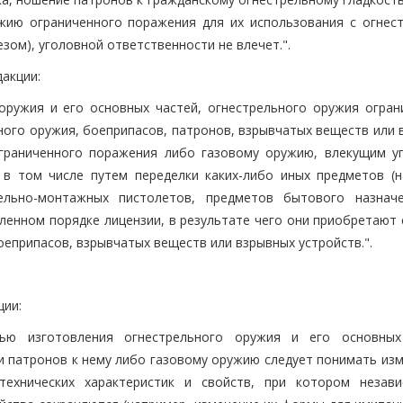
жию ограниченного поражения для их использования с огнес
зом), уголовной ответственности не влечет.".
дакции:
оружия и его основных частей, огнестрельного оружия огран
ного оружия, боеприпасов, патронов, взрывчатых веществ или 
ограниченного поражения либо газовому оружию, влекущим у
 в том числе путем переделки каких-либо иных предметов (н
тельно-монтажных пистолетов, предметов бытового назнач
вленном порядке лицензии, в результате чего они приобретают
оеприпасов, взрывчатых веществ или взрывных устройств.".
ции:
тью изготовления огнестрельного оружия и его основных
и патронов к нему либо газовому оружию следует понимать изм
-технических характеристик и свойств, при котором незав