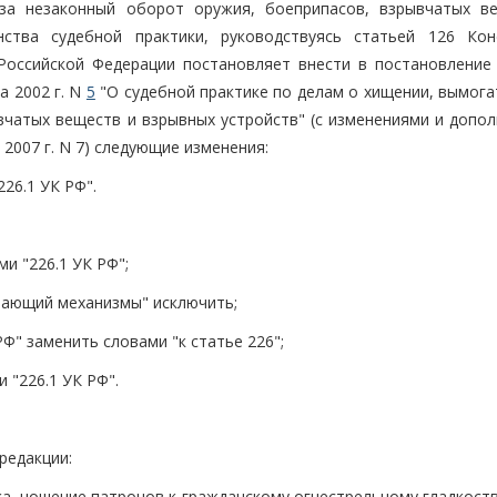
 за незаконный оборот оружия, боеприпасов, взрывчатых в
нства судебной практики, руководствуясь статьей 126 Кон
Российской Федерации постановляет внести в постановление
а 2002 г. N
5
"О судебной практике по делам о хищении, вымога
вчатых веществ и взрывных устройств" (с изменениями и допол
2007 г. N 7) следующие изменения:
226.1 УК РФ".
и "226.1 УК РФ";
ирающий механизмы" исключить;
Ф" заменить словами "к статье 226";
 "226.1 УК РФ".
редакции:
зка, ношение патронов к гражданскому огнестрельному гладкос