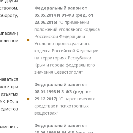
и других
Федеральный закон от
стволом,
05.05.2014 N 91-ФЗ (ред. от
 обороту,
23.06.2016)
"О применении
положений Уголовного кодекса
ипасами)
Российской Федерации и
овленное
Уголовно-процессуального
кодекса Российской Федерации
на территориях Республики
Крым и города федерального
значения Севастополя"
наваться
Федеральный закон от
акже при
08.01.1998 N 3-ФЗ (ред. от
 изъятых
29.12.2017)
"О наркотических
УК РФ, а
средствах и психотропных
редметов
веществах"
Федеральный закон от
заменить
13.06.1996 N 64-ФЗ (ред. от