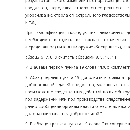
результатов такого изменения их поражающие сво
предметов, переделка ствола огнестрельного 
укорачивание ствола огнестрельного гладкостволь
и т.д.).
При квалификации последующих незаконных де
необходимо исходить из тактико-технических
(переделанное) виновным оружие (боеприпасы), а н
абзацы 6, 7, 8, 9 считать абзацами 8, 9, 10, 11.
7. В абзаце первом пункта 19 слова "либо комплек
8. Абзац первый пункта 19 дополнить вторым и т
добровольной сдачей предметов, указанных в ст
производстве следственных действий по их обнару
при задержании или при производстве следственн
равно сообщение органам власти о месте их нахож
должна признаваться добровольной.".
9. В абзаце третьем пункта 19 слова "за соверше