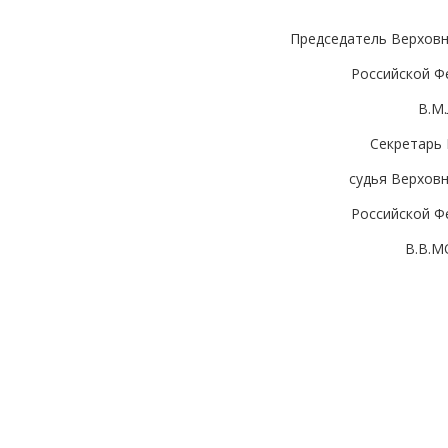
Председатель Верховн
Российской Ф
В.М
Секретарь 
судья Верхов
Российской Ф
В.В.