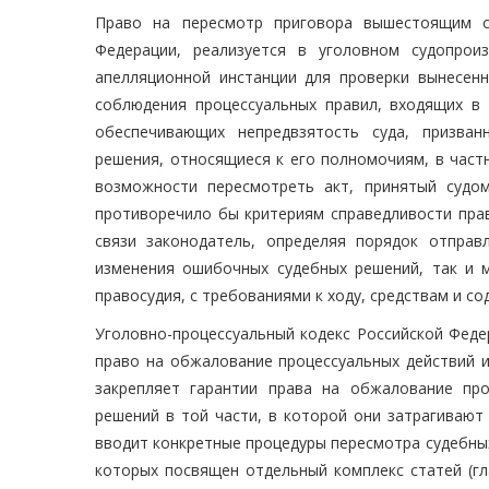
Право на пересмотр приговора вышестоящим су
Федерации, реализуется в уголовном судопрои
апелляционной инстанции для проверки вынесен
соблюдения процессуальных правил, входящих в
обеспечивающих непредвзятость суда, призван
решения, относящиеся к его полномочиям, в част
возможности пересмотреть акт, принятый судом
противоречило бы критериям справедливости прав
связи законодатель, определяя порядок отправ
изменения ошибочных судебных решений, так и м
правосудия, с требованиями к ходу, средствам и с
Уголовно-процессуальный кодекс Российской Феде
право на обжалование процессуальных действий и
закрепляет гарантии права на обжалование пр
решений в той части, в которой они затрагивают 
вводит конкретные процедуры пересмотра судебных
которых посвящен отдельный комплекс статей (гла