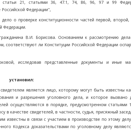
 статьи 21, статьями 36, 47.1, 74, 86, 96, 97 и 99 Феде
 Российской Федерации",
 дело о проверке конституционности частей первой, второй, 
ой Федерации.
ражданина В.И. Борисова. Основанием к рассмотрению дела
м, соответствуют ли Конституции Российской Федерации оспа
рковой, исследовав представленные документы и иные ма
установил:
 свидетелем является лицо, которому могут быть известны ка
ования и разрешения уголовного дела, и которое вызвано 
телей осуществляются в порядке, предусмотренном статьями 1
осу в качестве свидетелей, в частности, судья, присяжный засе
им известны в связи с участием в производстве по этому делу
анного Кодекса доказательствами по уголовному делу являют