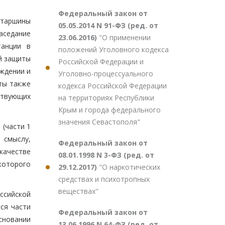
Федеральный закон от
старшины
05.05.2014 N 91-ФЗ (ред. от
аседание
23.06.2016)
"О применении
танции в
положений Уголовного кодекса
й защиты
Российской Федерации и
ждении и
Уголовно-процессуального
ты также
кодекса Российской Федерации
ствующих
на территориях Республики
Крым и города федерального
значения Севастополя"
 (части 1
о смыслу,
Федеральный закон от
качестве
08.01.1998 N 3-ФЗ (ред. от
которого
29.12.2017)
"О наркотических
средствах и психотропных
веществах"
ссийской
ся части
Федеральный закон от
основании
13.06.1996 N 64-ФЗ (ред. от