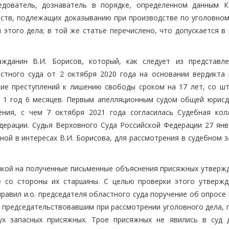
ледователь, дознаватель в порядке, определенном данным К
ьств, подлежащих доказыванию при производстве по уголовному
этого дела; в той же статье перечислено, что допускается в 
ажданин В.И. Борисов, который, как следует из представл
стного суда от 2 октября 2020 года на основании вердикта 
ние преступлений к лишению свободы сроком на 17 лет, со ш
а 1 год 6 месяцев. Первым апелляционным судом общей юрисд
ения, с чем 7 октября 2021 года согласилась Судебная кол
ерации. Судья Верховного Суда Российской Федерации 27 янв
ной в интересах В.И. Борисова, для рассмотрения в судебном 
кой на полученные письменные объяснения присяжных утвержд
е со стороны их старшины. С целью проверки этого утвержд
равил и.о. председателя областного суда поручение об опросе
, председательствовавшим при рассмотрении уголовного дела, 
ух запасных присяжных. Трое присяжных не явились в суд 