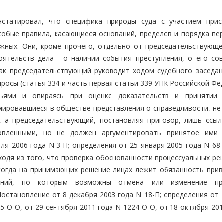
нстатировал, что специфика природы суда с участием при
обые правила, касающиеся оснований, пределов и порядка пе
жных. Они, кроме прочего, отдельно от председательствующе
ятельств дела - о наличии события преступления, о его со
ак председательствующий руководит ходом судебного заседан
осы (статья 334 и часть первая статьи 339 УПК Российской Фе
дьями и опираясь при оценке доказательств и принятии
ировавшиеся в обществе представления о справедливости, не
 а председательствующий, постановляя приговор, лишь ссыл
новленными, но не должен аргументировать принятое ими
я 2006 года N 3-П; определения от 25 января 2005 года N 68-
сходя из того, что проверка обоснованности процессуальных р
когда на принимающих решение лицах лежит обязанность прив
ваний, по которым возможны отмена или изменение при
остановление от 8 декабря 2003 года N 18-П; определения от 
95-О-О, от 29 сентября 2011 года N 1224-О-О, от 18 октября 20