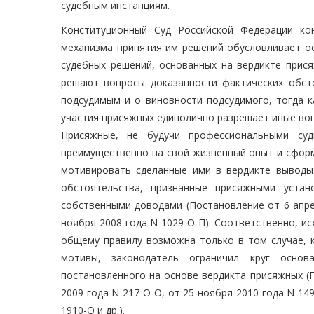
судебным инстанциям.
Конституционный Суд Российской Федерации ко
механизма принятия им решений обусловливает ос
судебных решений, основанных на вердикте прися
решают вопросы доказанности фактических обсто
подсудимым и о виновности подсудимого, тогда к
участия присяжных единолично разрешает иные вопр
Присяжные, не будучи профессиональными су
преимущественно на свой жизненный опыт и сформ
мотивировать сделанные ими в вердикте выводы,
обстоятельства, признанные присяжными уста
собственными доводами (Постановление от 6 апрел
ноября 2008 года N 1029-О-П). Соответственно, и
общему правилу возможна только в том случае, 
мотивы, законодатель ограничил круг осно
постановленного на основе вердикта присяжных (П
2009 года N 217-О-О, от 25 ноября 2010 года N 14
1910-О и др.).