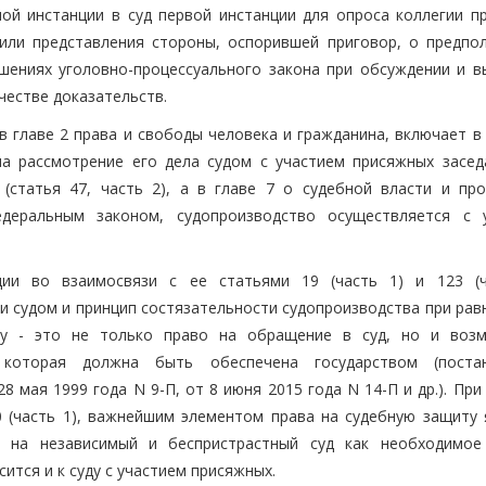
ой инстанции в суд первой инстанции для опроса коллегии п
или представления стороны, оспорившей приговор, о предпо
шениях уголовно-процессуального закона при обсуждении и в
честве доказательств.
в главе 2 права и свободы человека и гражданина, включает в
а рассмотрение его дела судом с участием присяжных засед
(статья 47, часть 2), а в главе 7 о судебной власти и про
едеральным законом, судопроизводство осуществляется с 
ии во взаимосвязи с ее статьями 19 (часть 1) и 123 (ч
и судом и принцип состязательности судопроизводства при рав
ту - это не только право на обращение в суд, но и воз
которая должна быть обеспечена государством (постан
 мая 1999 года N 9-П, от 8 июня 2015 года N 14-П и др.). При
120 (часть 1), важнейшим элементом права на судебную защиту
 на независимый и беспристрастный суд как необходимое
ится и к суду с участием присяжных.