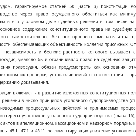
дом, гарантируемое статьей 50 (часть 3) Конституции Ро
зводстве через право осужденного обратиться как миним
ных в его уголовном деле судебных решений в том числе на
 основное содержание конституционного права на судебную 
ного самостоятельно, без постороннего вмешательства п
ности обеспечивающих объективность коллегии присяжных. От
, независимость и беспристрастность которого вызывает с
осудия, умаляло бы и ограничивало право на судебную защиту
ления правосудия, обязан предусмотреть как основания от
еханизм их проверки, устанавливаемый в соответствии с пр
одержанию доказывания.
рации включает - в развитие изложенных конституционных пол
 решений в число принципов уголовного судопроизводства (ста
оизводимых процессуальных действий и принимаемых процес
интересы участников уголовного судопроизводства (глава 16),
 актов в апелляционном, кассационном и надзорном порядке, к
вы 45.1, 47.1 и 48.1), регламентирующих движение уголовного