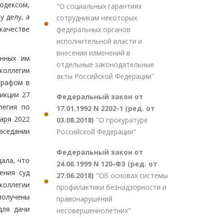
одексом,
"О социальных гарантиях
 делу, а
сотрудникам некоторых
качестве
федеральных органов
исполнительной власти и
внесении изменений в
енных им
отдельные законодательные
коллегии
акты Российской Федерации"
трафом в
икции 27
Федеральный закон от
легия по
17.01.1992 N 2202-1 (ред. от
аря 2022
03.08.2018)
"О прокуратуре
заседании
Российской Федерации"
Федеральный закон от
ала, что
24.06.1999 N 120-ФЗ (ред. от
ения суд
27.06.2018)
"Об основах системы
 коллегии
профилактики безнадзорности и
получены
правонарушений
для дачи
несовершеннолетних"