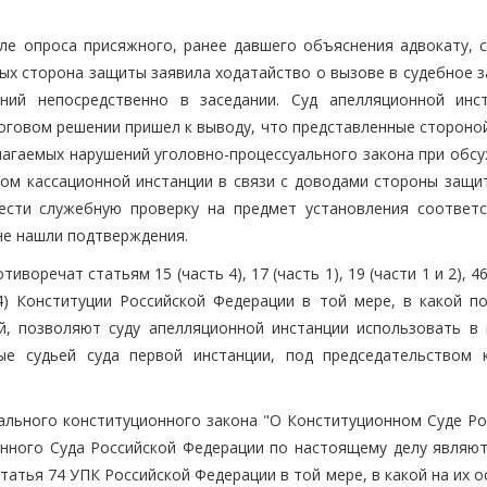
ле опроса присяжного, ранее давшего объяснения адвокату, 
ых сторона защиты заявила ходатайство о вызове в судебное з
ий непосредственно в заседании. Суд апелляционной инс
тоговом решении пришел к выводу, что представленные стороно
лагаемых нарушений уголовно-процессуального закона при обсу
дом кассационной инстанции в связи с доводами стороны защи
ести служебную проверку на предмет установления соответ
не нашли подтверждения.
оречат статьям 15 (часть 4), 17 (часть 1), 19 (части 1 и 2), 46
и 4) Конституции Российской Федерации в той мере, в какой п
, позволяют суду апелляционной инстанции использовать в 
ые судьей суда первой инстанции, под председательством 
рального конституционного закона "О Конституционном Суде Ро
нного Суда Российской Федерации по настоящему делу являют
 статья 74 УПК Российской Федерации в той мере, в какой на их 