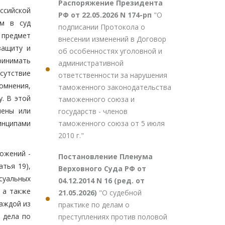
Распоряжение Президента
ссийской
РФ от 22.05.2026 N 174-рп
"О
ум в суд
подписании Протокола о
 предмет
внесении изменений в Договор
защиту и
об особенностях уголовной и
ринимать
административной
сутствие
ответственности за нарушения
омнения,
таможенного законодательства
. В этой
таможенного союза и
мены или
государств - членов
таможенного союза от 5 июля
инципами
2010 г."
ожений -
Постановление Пленума
тья 19),
Верховного Суда РФ от
суальных
04.12.2014 N 16 (ред. от
 а также
21.05.2026)
"О судебной
аждой из
практике по делам о
 дела по
преступлениях против половой