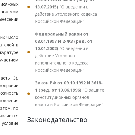
рисяжных
13.07.2015)
"О введении в
лагаемом
действие Уголовного кодекса
ынесении
Российской Федерации"
Федеральный закон от
 их число
08.01.1997 N 2-ФЗ (ред. от
ателей в
10.01.2002)
"О введении в
куратуре
действие Уголовно-
участием
исполнительного кодекса
Российской Федерации"
асть 3),
Закон РФ от 09.10.1992 N 3618-
ноправии
1 (ред. от 13.06.1996)
"О защите
можность
конституционных органов
овления
власти в Российской Федерации"
 этом, по
 является
Законодательство
 условие