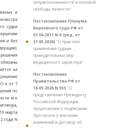
неприкосновенности и половой
свободы личности"
сяжных и
ресмотра
Постановление Пленума
го судьи
Верховного Суда РФ от
вершении
07.04.2011 N 6 (ред. от
ия и без
21.05.2026)
"О практике
дерации).
применения судами
 решения
принудительных мер
медицинского характера"
 обязаны
ается на
Постановление
 решение
Правительства РФ от
О и от 7
16.05.2026 N 555
"О
ешений по
представлении Президенту
ести его
Российской Федерации
говора,
предложения о подписании
19 марта
Протокола о внесении
12 года N
изменений в Договор об