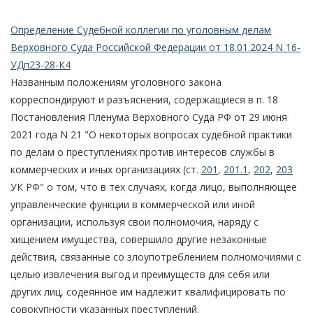
Определение Судебной коллегии по уголовным делам
Верховного Суда Российской Федерации от 18.01.2024 N 16-
УДп23-28-К4
Названным положениям уголовного закона
корреспондируют и разъяснения, содержащиеся в п. 18
Постановления Пленума Верховного Суда РФ от 29 июня
2021 года N 21 "О некоторых вопросах судебной практики
по делам о преступлениях против интересов службы в
коммерческих и иных организациях (ст.
201
,
201.1
,
202
,
203
УК РФ" о том, что в тех случаях, когда лицо, выполняющее
управленческие функции в коммерческой или иной
организации, используя свои полномочия, наряду с
хищением имущества, совершило другие незаконные
действия, связанные со злоупотреблением полномочиями с
целью извлечения выгод и преимуществ для себя или
других лиц, содеянное им надлежит квалифицировать по
совокупности указанных преступлений.