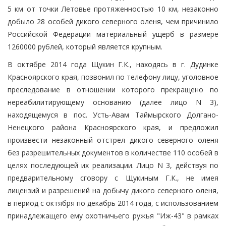
5 км от точки Летовье протяженностью 10 км, незаконно
добыло 28 особей дикого северного оленя, чем причинило
Российской Федерации материальный ущерб в размере
1260000 рублей, который является крупным.
В октябре 2014 года Щукин Г.К., находясь в г. Дудинке
Красноярского края, позвонил по телефону лицу, уголовное
преследование в отношении которого прекращено по
нереабилитирующему основанию (далее лицо N 3),
находящемуся в пос. Усть-Авам Таймырского Долгано-
Ненецкого района Красноярского края, и предложил
произвести незаконный отстрел дикого северного оленя
без разрешительных документов в количестве 110 особей в
целях последующей их реализации. Лицо N 3, действуя по
предварительному сговору с Щукиным Г.К., не имея
лицензий и разрешений на добычу дикого северного оленя,
в период с октября по декабрь 2014 года, с использованием
принадлежащего ему охотничьего ружья "Иж-43" в рамках