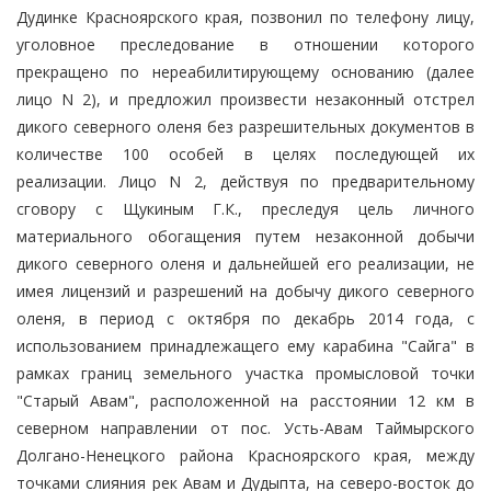
Дудинке Красноярского края, позвонил по телефону лицу,
уголовное преследование в отношении которого
прекращено по нереабилитирующему основанию (далее
лицо N 2), и предложил произвести незаконный отстрел
дикого северного оленя без разрешительных документов в
количестве 100 особей в целях последующей их
реализации. Лицо N 2, действуя по предварительному
сговору с Щукиным Г.К., преследуя цель личного
материального обогащения путем незаконной добычи
дикого северного оленя и дальнейшей его реализации, не
имея лицензий и разрешений на добычу дикого северного
оленя, в период с октября по декабрь 2014 года, с
использованием принадлежащего ему карабина "Сайга" в
рамках границ земельного участка промысловой точки
"Старый Авам", расположенной на расстоянии 12 км в
северном направлении от пос. Усть-Авам Таймырского
Долгано-Ненецкого района Красноярского края, между
точками слияния рек Авам и Дудыпта, на северо-восток до