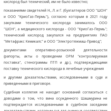
кислород был технический, им не было известно;
показаниями свидетелей Н., Л. и Г. (бухгалтеров ООО "ШОН"
и ООО "КриоГаз-Пермь"), согласно которым в 2021 году
закупками технического кислорода занималось ООО
"ШОН", а медицинского кислорода - ООО "КриоГаз-Пермь";
технический кислород закупался на предприятиях ПАО
"Метафракс Кемикалс" и ООО "Электротяжмаш-Привод";
документами оперативно-розыскной деятельности
(рапорты, акты о проведении ОРМ "контролируемая
поставка", стенограммы ПТП и др.), подтверждающими
поставку технического кислорода в лечебные учреждения
и другими доказательствами, исследованными в суде и
приведенными в приговоре.
Судебная коллегия не находит оснований согласиться с
доводами о том, что вина осужденного Шашмурина не
подтверждается исследованными в судебном заседании
доказательствами, которым суд дал оценку в соответствии