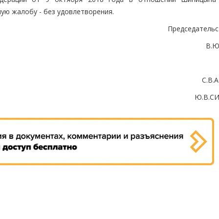
ую жалобу - без удовлетворения.
Председатель
В.Ю
С.В.
Ю.В.С