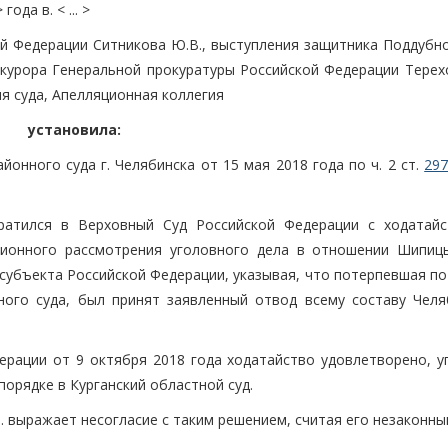
да в. < ... >
й Федерации Ситникова Ю.В., выступления защитника Поддубног
урора Генеральной прокуратуры Российской Федерации Терехо
я суда, Апелляционная коллегия
установила:
онного суда г. Челябинска от 15 мая 2018 года по ч. 2 ст.
29
братился в Верховный Суд Российской Федерации с ходатай
ционного рассмотрения уголовного дела в отношении Шипицы
 субъекта Российской Федерации, указывая, что потерпевшая п
ного суда, был принят заявленный отвод всему составу Челя
рации от 9 октября 2018 года ходатайство удовлетворено, у
орядке в Курганский областной суд.
выражает несогласие с таким решением, считая его незаконны