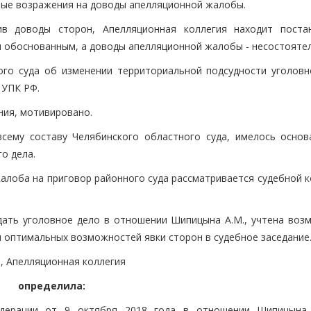
ные возражения на доводы апелляционной жалобы.
в доводы сторон, Апелляционная коллегия находит поста
и обоснованным, а доводы апелляционной жалобы - несостояте
ого суда об изменении территориальной подсудности уголовн
 УПК РФ.
ния, мотивировано.
сему составу Челябинского областного суда, имелось основ
о дела.
я жалоба на приговор районного суда рассматривается судебной 
дать уголовное дело в отношении Шипицына А.М., учтена воз
м оптимальных возможностей явки сторон в судебное заседание
 РФ, Апелляционная коллегия
определила:
едерации от 9 октября 2018 года в отношении Шипицына