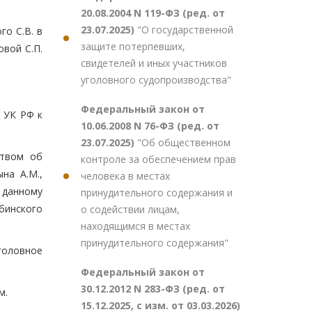
20.08.2004 N 119-ФЗ (ред. от
23.07.2025)
"О государственной
о С.В. в
защите потерпевших,
вой С.П.
свидетелей и иных участников
уголовного судопроизводства"
Федеральный закон от
7
УК РФ к
10.06.2008 N 76-ФЗ (ред. от
23.07.2025)
"Об общественном
ством об
контроле за обеспечением прав
на А.М.,
человека в местах
о данному
принудительного содержания и
бинского
о содействии лицам,
находящимся в местах
принудительного содержания"
головное
Федеральный закон от
30.12.2012 N 283-ФЗ (ред. от
м.
15.12.2025, с изм. от 03.03.2026)