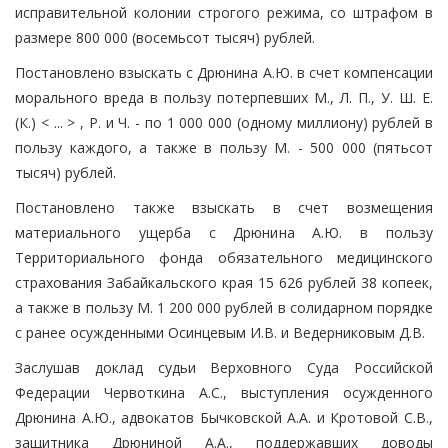
исправительной колонии строгого режима, со штрафом в
размере 800 000 (восемьсот тысяч) рублей.
Постановлено взыскать с Дрюнина А.Ю. в счет компенсации
морального вреда в пользу потерпевших М., Л. П., У. Ш. Е.
(К.) < ... > , Р. и Ч. - по 1 000 000 (одному миллиону) рублей в
пользу каждого, а также в пользу М. - 500 000 (пятьсот
тысяч) рублей.
Постановлено также взыскать в счет возмещения
материального ущерба с Дрюнина А.Ю. в пользу
Территориального фонда обязательного медицинского
страхования Забайкальского края 15 626 рублей 38 копеек,
а также в пользу М. 1 200 000 рублей в солидарном порядке
с ранее осужденными Осинцевым И.В. и Ведерниковым Д.В.
Заслушав доклад судьи Верховного Суда Российской
Федерации Червоткина А.С., выступления осужденного
Дрюнина А.Ю., адвокатов Бычковской А.А. и Кротовой С.В.,
защитника Дрюниной А.А., поддержавших доводы