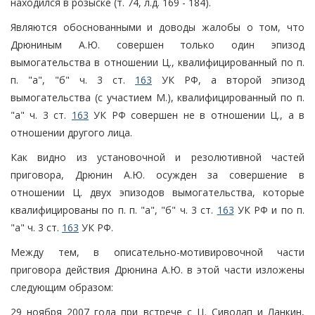
находился в розыске (т. 74, л.д. 169 - 184).
Являются обоснованными и доводы жалобы о том, что
Дрюниным А.Ю. совершен только один эпизод
вымогательства в отношении Ц., квалифицированный по п.
п. "а", "б" ч. 3 ст.
163
УК РФ, а второй эпизод
вымогательства (с участием М.), квалифицированный по п.
"а" ч. 3 ст.
163
УК РФ совершен не в отношении Ц., а в
отношении другого лица.
Как видно из установочной и резолютивной частей
приговора, Дрюнин А.Ю. осужден за совершение в
отношении Ц. двух эпизодов вымогательства, которые
квалифицированы по п. п. "а", "б" ч. 3 ст.
163
УК РФ и по п.
"а" ч. 3 ст.
163
УК РФ.
Между тем, в описательно-мотивировочной части
приговора действия Дрюнина А.Ю. в этой части изложены
следующим образом:
29 ноября 2007 года при встрече с Ц. Сиволап и Ланкин,