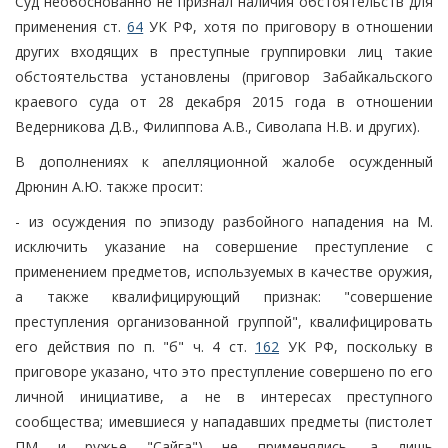
Суд необоснованно не признал наличия обстоятельств для
применения ст.
64
УК РФ, хотя по приговору в отношении
других входящих в преступные группировки лиц такие
обстоятельства установлены (приговор Забайкальского
краевого суда от 28 декабря 2015 года в отношении
Ведерникова Д.В., Филиппова А.В., Сиволапа Н.В. и других).
В дополнениях к апелляционной жалобе осужденный
Дрюнин А.Ю. также просит:
- из осуждения по эпизоду разбойного нападения на М.
исключить указание на совершение преступление с
применением предметов, используемых в качестве оружия,
а также квалифицирующий признак: "совершение
преступления организованной группой", квалифицировать
его действия по п. "б" ч. 4 ст.
162
УК РФ, поскольку в
приговоре указано, что это преступление совершено по его
личной инициативе, а не в интересах преступного
сообщества; имевшиеся у нападавших предметы (пистолет
ПМ и ружье "Сайга") не применялись, а лишь