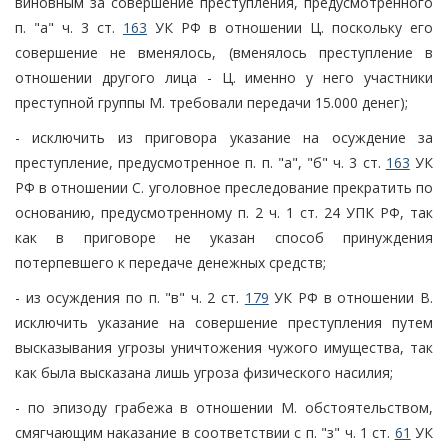
виновным за совершение преступления, предусмотренного
п. "а" ч. 3 ст.
163
УК РФ в отношении Ц. поскольку его
совершение не вменялось, (вменялось преступление в
отношении другого лица - Ц. именно у него участники
преступной группы М. требовали передачи 15.000 денег);
- исключить из приговора указание на осуждение за
преступление, предусмотренное п. п. "а", "б" ч. 3 ст.
163
УК
РФ в отношении С. уголовное преследование прекратить по
основанию, предусмотренному п. 2 ч. 1 ст. 24 УПК РФ, так
как в приговоре не указан способ принуждения
потерпевшего к передаче денежных средств;
- из осуждения по п. "в" ч. 2 ст.
179
УК РФ в отношении В.
исключить указание на совершение преступления путем
высказывания угрозы уничтожения чужого имущества, так
как была высказана лишь угроза физического насилия;
- по эпизоду грабежа в отношении М. обстоятельством,
смягчающим наказание в соответствии с п. "з" ч. 1 ст.
61
УК