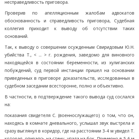
несправедливость приговора.
Проверив по апелляционным жалобам адвокатов
обоснованность и справедливость приговора, Судебная
коллегия приходит к выводу об отсутствии таких
оснований.
Так, к выводу о совершении осужденным Свиридовым Ю.Н.
убийства Т., < ... > г. рождения, заведомо для виновного
находящейся в состоянии беременности, из хулиганских
побуждений, суд первой инстанции пришел на основании
приведенных в приговоре доказательств, исследованных в
судебном заседании всесторонне, полно и объективно.
В частности, в подтверждение такого вывода суд сослался
на:
показания свидетеля С. (военнослужащего) о том, что он,
находясь в комнате дневального, услышал звук выстрела и
сразу выглянул в коридор, где на расстоянии 3-4 м увидел Т.
которая, опираясь на стену, упала на бок. Примерно в 5-6 м