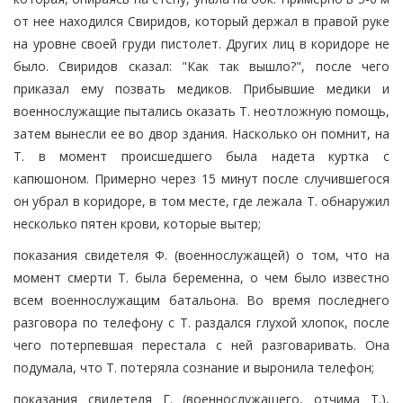
от нее находился Свиридов, который держал в правой руке
на уровне своей груди пистолет. Других лиц в коридоре не
было. Свиридов сказал: "Как так вышло?", после чего
приказал ему позвать медиков. Прибывшие медики и
военнослужащие пытались оказать Т. неотложную помощь,
затем вынесли ее во двор здания. Насколько он помнит, на
Т. в момент происшедшего была надета куртка с
капюшоном. Примерно через 15 минут после случившегося
он убрал в коридоре, в том месте, где лежала Т. обнаружил
несколько пятен крови, которые вытер;
показания свидетеля Ф. (военнослужащей) о том, что на
момент смерти Т. была беременна, о чем было известно
всем военнослужащим батальона. Во время последнего
разговора по телефону с Т. раздался глухой хлопок, после
чего потерпевшая перестала с ней разговаривать. Она
подумала, что Т. потеряла сознание и выронила телефон;
показания свидетеля Г. (военнослужащего, отчима Т.),