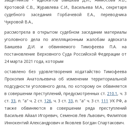
Кротовой С.В., Журавлева С.И., Васильева М.А., секретаря
судебного заседания Горбачевой Е.А., переводчика
Чукровой В.А.,
рассмотрела в открытом судебном заседании материалы
уголовного дела по апелляционным жалобам адвоката
Баишева Д.И. и обвиняемого Тимофеева П.А. на
постановление Верховного Суда Российской Федерации от
24 марта 2021 года, которым
оставлено без удовлетворения ходатайство Тимофеева
Прокопия Анатольевича об изменении территориальной
подсудности уголовного дела, по которому он обвиняется
в совершении преступлений, предусмотренных ст.
210.1
, ч. 3
ст.
33
, п. "а" ч. 2 ст.
126
, ч. 3 ст.
33
, п. "а" ч. 3 ст.
111
УК РФ, а
также обвиняются в совершении ряда преступлений
Васильев Айаал Игоревич, Семенов Лев Львович, Филиппов
Иннокентий Александрович и Яковлев Богдан Спартакович.