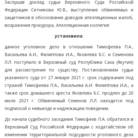
Заслушав доклад судьи Верховного Суда Российской
Федерации Ситникова Ю.В., выступление обвиняемых и
защитников в обоснование доводов апелляционных жалоб,
возражения прокурора, Апелляционная коллегия
установила:
данное уголовное дело в отношении Тимофеева П.А.,
Васильева А.И., Филиппова И.А., Яковлева Б.С. и Семенова
Л.Л. поступило в Верховный суд Республики Саха (Якутия)
для рассмотрения по существу. Постановлением судьи
указанного суда от 27 января 2021 г. срок содержания под
стражей Тимофеева П.А., Васильева А.И. Филиппова И.А., а
также срок домашнего ареста Яковлева Б.С. продлен до 20
июля 2021 г. Обвиняемый Семенов Л.Л. находится под
подпиской о невыезде и надлежащем поведении.
До начала судебного заседания Тимофеев П.А. обратился в
Верховный Суд Российской Федерации с ходатайством об
изменении территориальной подсудности уголовного дела