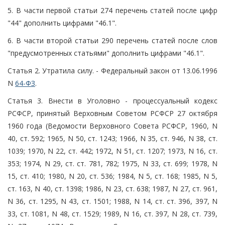
5. В части первой статьи 274 перечень статей после цифр
"44" дополнить цифрами "46.1".
6. В части второй статьи 290 перечень статей после слов
"предусмотренных статьями" дополнить цифрами "46.1".
Статья 2. Утратила силу. - Федеральный закон от 13.06.1996
N
64-ФЗ
.
Статья 3. Внести в Уголовно - процессуальный кодекс
РСФСР, принятый Верховным Советом РСФСР 27 октября
1960 года (Ведомости Верховного Совета РСФСР, 1960, N
40, ст. 592; 1965, N 50, ст. 1243; 1966, N 35, ст. 946, N 38, ст.
1039; 1970, N 22, ст. 442; 1972, N 51, ст. 1207; 1973, N 16, ст.
353; 1974, N 29, ст. ст. 781, 782; 1975, N 33, ст. 699; 1978, N
15, ст. 410; 1980, N 20, ст. 536; 1984, N 5, ст. 168; 1985, N 5,
ст. 163, N 40, ст. 1398; 1986, N 23, ст. 638; 1987, N 27, ст. 961,
N 36, ст. 1295, N 43, ст. 1501; 1988, N 14, ст. ст. 396, 397, N
33, ст. 1081, N 48, ст. 1529; 1989, N 16, ст. 397, N 28, ст. 739,