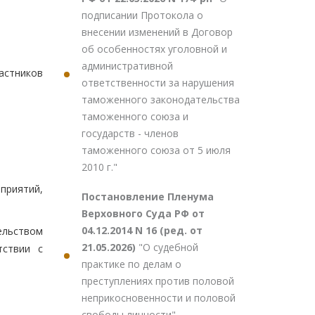
подписании Протокола о
внесении изменений в Договор
об особенностях уголовной и
административной
астников
ответственности за нарушения
таможенного законодательства
таможенного союза и
государств - членов
таможенного союза от 5 июля
2010 г."
приятий,
Постановление Пленума
Верховного Суда РФ от
04.12.2014 N 16 (ред. от
ельством
21.05.2026)
"О судебной
тствии с
практике по делам о
преступлениях против половой
неприкосновенности и половой
свободы личности"