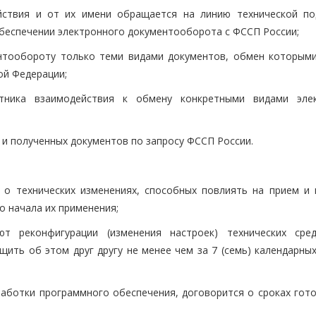
йствия и от их имени обращается на линию технической по
обеспечении электронного документооборота с ФССП России;
ентообороту только теми видами документов, обмен которым
ой Федерации;
тника взаимодействия к обмену конкретными видами эле
и полученных документов по запросу ФССП России.
о технических изменениях, способных повлиять на прием и 
о начала их применения;
ют реконфигурации (изменения настроек) технических сре
ить об этом друг другу не менее чем за 7 (семь) календарных
работки программного обеспечения, договорится о сроках гото