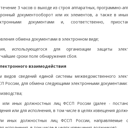
течение 3 часов о выходе из строя аппаратных, программно-ап
тронный документооборот или их элементов, а также в иных
тронными документами и, соответственно, приостан
новления обмена документами в электронном виде;
ания, использующегося для организации защиты элект
тчайшие сроки поле обнаружения сбоя.
электронного взаимодействия
ом видов сведений единой системы межведомственного элек
СП России, для обмена следующими электронными документами:
оизводства;
й или иных должностных лиц ФССП России (далее - постано
ения или для исполнения, в том числе в целях извещения должн
 или иных должностных лиц ФССП России, направляемые 
ля исполнения, в том числе в целях извещения должников);