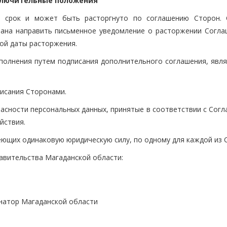
ключительные положения
ый срок и может быть расторгнуто по соглашению Сторон. 
ана направить письменное уведомление о расторжении Согла
мой даты расторжения.
дополнения путем подписания дополнительного соглашения, явл
писания Сторонами.
пасности персональных данных, принятые в соответствии с Сог
йствия.
меющих одинаковую юридическую силу, по одному для каждой из 
авительства Магаданской области:
натор Магаданской области