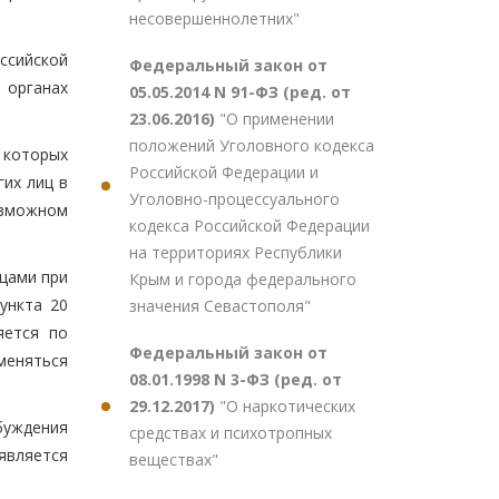
несовершеннолетних"
ссийской
Федеральный закон от
 органах
05.05.2014 N 91-ФЗ (ред. от
23.06.2016)
"О применении
положений Уголовного кодекса
 которых
Российской Федерации и
гих лиц в
Уголовно-процессуального
озможном
кодекса Российской Федерации
на территориях Республики
цами при
Крым и города федерального
ункта 20
значения Севастополя"
яется по
Федеральный закон от
еняться
08.01.1998 N 3-ФЗ (ред. от
29.12.2017)
"О наркотических
буждения
средствах и психотропных
является
веществах"