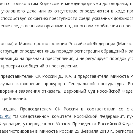
ается только этим Кодексом и международными договорами, п
 уголовного дела или их отсутствие определяются в ходе пр
 способствуя сокрытию преступности среди указанных должност
трение следственными органами поданного им сообщения о прес
.
России) и Министерство юстиции Российской Федерации (Минюст
Инструкции определяет лишь порядок регистрации обращений и з
ывающих на признаки преступления, и не регулирует порядок у
 проверки сообщений о преступлении.
редставителей СК России Д., К.А. и представителя Минюста Ро
аслушав заключение прокурора Генеральной прокуратуры Ро
ворении заявления отказать, Верховный Суд Российской Феде
 требований.
, издана Председателем СК России в соответствии со ст
03-ФЗ
"О Следственном комитете Российской Федерации", пу
едерации, утвержденного Указом Президента Российской Феде
зарегистрирован в Минюсте России 25 февраля 2013 г., регист