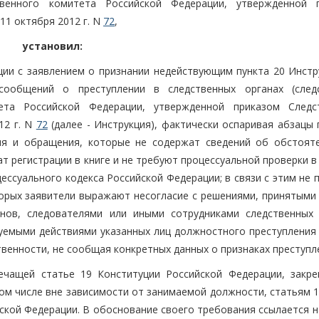
твенного комитета Российской Федерации, утвержденной 
11 октября 2012 г. N
72
,
установил:
ции с заявлением о признании недействующим пункта 20 Инстр
сообщений о преступлении в следственных органах (след
ета Российской Федерации, утвержденной приказом Следс
12 г. N
72
(далее - Инструкция), фактически оспаривая абзацы
ия и обращения, которые не содержат сведений об обстояте
т регистрации в книге и не требуют процессуальной проверки в
ессуального кодекса Российской Федерации; в связи с этим не
торых заявители выражают несогласие с решениями, принятыми 
анов, следователями или иными сотрудниками следственных 
емыми действиями указанных лиц должностного преступления 
твенности, не сообщая конкретных данных о признаках преступл
ечащей статье 19 Конституции Российской Федерации, закр
том числе вне зависимости от занимаемой должности, статьям 1,
ской Федерации. В обоснование своего требования ссылается н