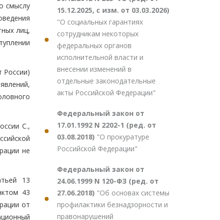
о смыслу
15.12.2025, с изм. от 03.03.2026)
оведения
"О социальных гарантиях
ных лиц,
сотрудникам некоторых
туплении
федеральных органов
исполнительной власти и
внесении изменений в
 России)
отдельные законодательные
аявлений,
акты Российской Федерации"
головного
Федеральный закон от
17.01.1992 N 2202-1 (ред. от
ссии С.,
03.08.2018)
"О прокуратуре
ссийской
Российской Федерации"
рации не
Федеральный закон от
атьей 13
24.06.1999 N 120-ФЗ (ред. от
нктом 43
27.06.2018)
"Об основах системы
профилактики безнадзорности и
рации от
правонарушений
рационный