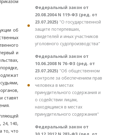
приказом
Федеральный закон от
20.08.2004 N 119-ФЗ (ред. от
23.07.2025)
"О государственной
защите потерпевших,
укции об
свидетелей и иных участников
ственных
уголовного судопроизводства"
твенного
 первый и
Федеральный закон от
льствах,
10.06.2008 N 76-ФЗ (ред. от
 порядке,
23.07.2025)
"Об общественном
 подлежат
контроле за обеспечением прав
судьями,
человека в местах
органов,
принудительного содержания и
и ставят
о содействии лицам,
ения.
находящимся в местах
принудительного содержания"
епляющей
 24, 140,
Федеральный закон от
а то, что
30.12.2012 N 283-ФЗ (ред. от