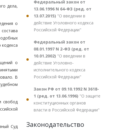
Федеральный закон от
го дела,
13.06.1996 N 64-ФЗ (ред. от
13.07.2015)
"О введении в
действие Уголовного кодекса
едения о
Российской Федерации"
 состава
подобных
Федеральный закон от
о кодекса
08.01.1997 N 2-ФЗ (ред. от
10.01.2002)
"О введении в
бщений о
действие Уголовно-
исполнительного кодекса
принятыми
Российской Федерации"
овало. В
судебном
Закон РФ от 09.10.1992 N 3618-
1 (ред. от 13.06.1996)
"О защите
и свобод
конституционных органов
оссийской
власти в Российской Федерации"
Законодательство
вный Суд