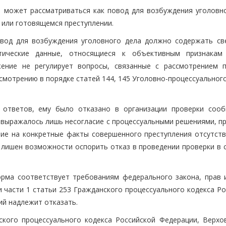
е может рассматриваться как повод для возбуждения уголовно
 или готовящемся преступлении.
овод для возбуждения уголовного дела должно содержать св
ические данные, относящиеся к объективным признакам
жение не регулирует вопросы, связанные с рассмотрением 
ссмотрению в порядке статей 144, 145 Уголовно-процессуальног
й ответов, ему было отказано в организации проверки соо
ях выражалось лишь несогласие с процессуальными решениями, 
ие на конкретные факты совершенного преступления отсутств
е лишен возможности оспорить отказ в проведении проверки в 
рма соответствует требованиям федерального закона, прав 
и части 1 статьи 253 Гражданского процессуального кодекса Р
ий надлежит отказать.
ского процессуального кодекса Российской Федерации, Верхо