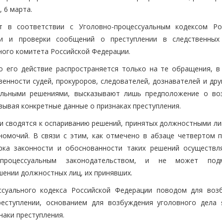
, 6 марта.
ет в соответствии с Уголовно-процессуальным кодексом Ро
ии и проверки сообщений о преступлении в следственных
ного комитета Российской Федерации.
о его действие распространяется только на те обращения, в
енности судей, прокуроров, следователей, дознавателей и дру
уальными решениями, высказывают лишь предположение о в
зывая конкретные данные о признаках преступления.
ки сводятся к оспариванию решений, принятых должностными ли
омочий. В связи с этим, как отмечено в абзаце четвертом п
ерка законности и обоснованности таких решений осуществл
 процессуальным законодательством, и не может подм
ении должностных лиц, их принявших.
ссуального кодекса Российской Федерации поводом для воз
еступлении, основанием для возбуждения уголовного дела 
наки преступления.