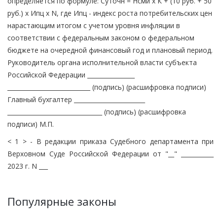
определяется по формуле: Суточн = Нсми x К + (10 руб. + 50
руб.) x Ипц x N, где Ипц - индекс роста потребительских цен
нарастающим итогом с учетом уровня инфляции в
соответствии с федеральным законом о федеральном
бюджете на очередной финансовый год и плановый период.
Руководитель органа исполнительной власти субъекта
Российской Федерации ________________
____________________________ (подпись) (расшифровка подписи)
Главный бухгалтер ________________________
________________________________ (подпись) (расшифровка
подписи) М.П.
< 1 > - В редакции приказа Судебного департамента при
Верховном Суде Российской Федерации от "__" ___________
2023 г. N ___
Популярные законы