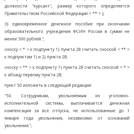
должности "курсант", размер которого определяется
Правительством Российской Федерации < ** > );
3) единовременное денежное пособие при окончании
образовательного учреждения ФСИН России в сумме не
менее 500 рублей.";
сноску < * > к подпункту 1) пункта 28 считать сноской < ** >
к подпунктам 1) и 2) пункта 28;
сноску < ** > к подпункту 1) пункта 28 считать сноской < * >
к абзацу первому пункта 28;
пункт 50 изложить в следующей редакции:
"50. Сотрудникам, увольняемым из уголовно-
исполнительной системы, выплачивается денежная
компенсация за все отпуска, не использованные до 1
января года увольнения, независимо от оснований
увольнения.";