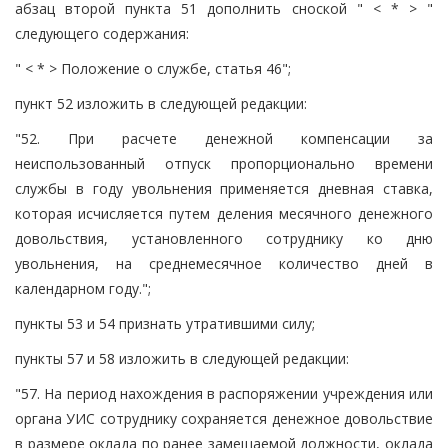
абзац второй пункта 51 дополнить сноской " < * > "
следующего содержания:
" < * > Положение о службе, статья 46";
пункт 52 изложить в следующей редакции:
"52. При расчете денежной компенсации за
неиспользованный отпуск пропорционально времени
службы в году увольнения применяется дневная ставка,
которая исчисляется путем деления месячного денежного
довольствия, установленного сотруднику ко дню
увольнения, на среднемесячное количество дней в
календарном году.";
пункты 53 и 54 признать утратившими силу;
пункты 57 и 58 изложить в следующей редакции:
"57. На период нахождения в распоряжении учреждения или
органа УИС сотруднику сохраняется денежное довольствие
в размере оклада по ранее замещаемой должности, оклада