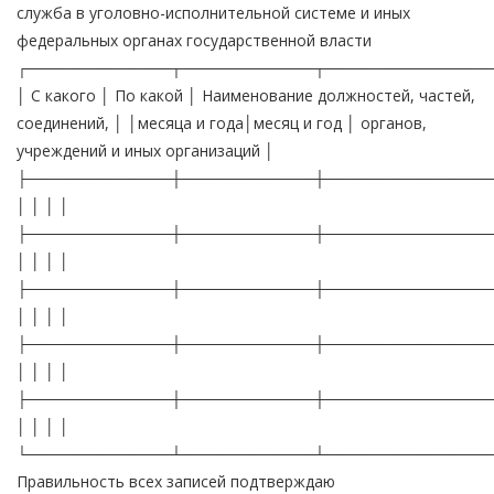
служба в уголовно-исполнительной системе и иных
федеральных органах государственной власти
┌─────────────┬────────────┬───────────────
│ С какого │ По какой │ Наименование должностей, частей,
соединений, │ │месяца и года│месяц и год │ органов,
учреждений и иных организаций │
├─────────────┼────────────┼───────────────
│ │ │ │
├─────────────┼────────────┼───────────────
│ │ │ │
├─────────────┼────────────┼───────────────
│ │ │ │
├─────────────┼────────────┼───────────────
│ │ │ │
├─────────────┼────────────┼───────────────
│ │ │ │
└─────────────┴────────────┴───────────────
Правильность всех записей подтверждаю