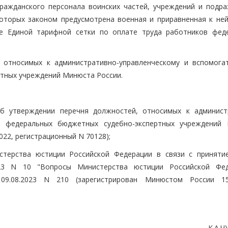
ражданского персонала воинских частей, учреждений и подра
оторых законом предусмотрена военная и приравненная к ней
ве Единой тарифной сетки по оплате труда работников фед
, относимых к административно-управленческому и вспомога
тных учреждений Минюста России.
Об утверждении перечня должностей, относимых к админист
у федеральных бюджетных судебно-экспертных учреждений
022, регистрационный N 70128);
стерства юстиции Российской Федерации в связи с приняти
023 N 10 "Вопросы Министерства юстиции Российской Фед
9.08.2023 N 210 (зарегистрирован Минюстом России 15.
К.А.